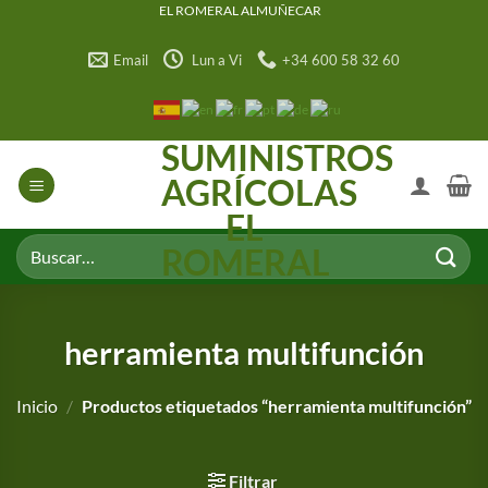
Saltar
EL ROMERAL ALMUÑECAR
al
Email
Lun a Vi
+34 600 58 32 60
contenido
SUMINISTROS
AGRÍCOLAS
EL
Buscar
ROMERAL
por:
herramienta multifunción
Inicio
/
Productos etiquetados “herramienta multifunción”
Filtrar