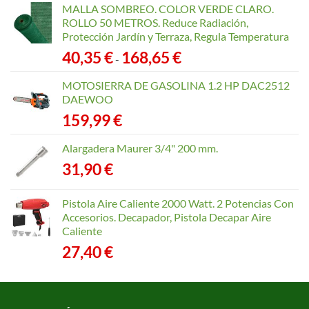
MALLA SOMBREO. COLOR VERDE CLARO.
ROLLO 50 METROS. Reduce Radiación,
Protección Jardín y Terraza, Regula Temperatura
Rango
40,35
€
168,65
€
-
de
precios:
MOTOSIERRA DE GASOLINA 1.2 HP DAC2512
desde
DAEWOO
40,35 €
159,99
€
hasta
168,65 €
Alargadera Maurer 3/4" 200 mm.
31,90
€
Pistola Aire Caliente 2000 Watt. 2 Potencias Con
Accesorios. Decapador, Pistola Decapar Aire
Caliente
27,40
€