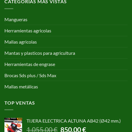
CATEGORÍAS MAS VISTAS
Mangueras
Herramientas agricolas
Mallas agricolas
Mantas y plasticos para agricultura
Herramientas de engrase
Brocas Sds plus / Sds Max
Mallas metálicas
TOP VENTAS
TIJERA ELECTRICA ALTUNA AB42 (Ø42 mm.)
El
El
1.055,00
€
850,00
€