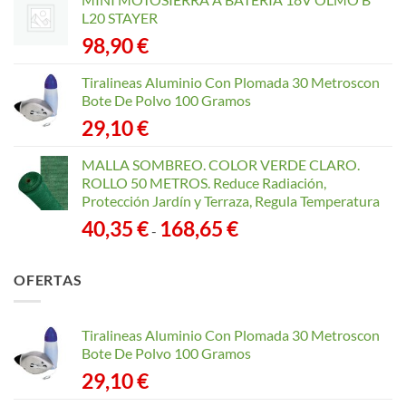
L20 STAYER
98,90
€
Tiralineas Aluminio Con Plomada 30 Metroscon
Bote De Polvo 100 Gramos
29,10
€
MALLA SOMBREO. COLOR VERDE CLARO.
ROLLO 50 METROS. Reduce Radiación,
Protección Jardín y Terraza, Regula Temperatura
Rango
40,35
€
168,65
€
-
de
precios:
OFERTAS
desde
40,35 €
hasta
Tiralineas Aluminio Con Plomada 30 Metroscon
168,65 €
Bote De Polvo 100 Gramos
29,10
€