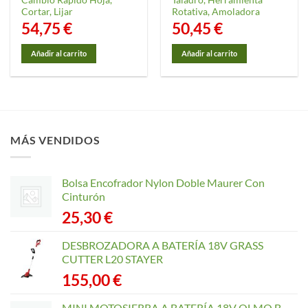
Cambio Rapido Hoja,
Taladro, Herramienta
Cortar, Lijar
Rotativa, Amoladora
54,75
€
50,45
€
Añadir al carrito
Añadir al carrito
MÁS VENDIDOS
Bolsa Encofrador Nylon Doble Maurer Con
Cinturón
25,30
€
DESBROZADORA A BATERÍA 18V GRASS
CUTTER L20 STAYER
155,00
€
MINI MOTOSIERRA A BATERÍA 18V OLMO B