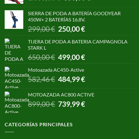
precio
precio
original
actual
SIERRA DE PODA A BATERÍA GOODYEAR
era:
es:
450W+ 2 BATERÍAS 16,8V.
1.055,00 €.
850,00 €.
El
El
299,00
€
250,00
€
precio
precio
original
actual
TIJERA DE PODA A BATERIA CAMPAGNOLA
era:
es:
STARK L
299,00 €.
250,00 €.
El
El
650,00
€
499,00
€
precio
precio
original
actual
Motoazada AC450-Active
era:
es:
El
El
582,46
€
484,99
€
650,00 €.
499,00 €.
precio
precio
original
actual
MOTOAZADA AC800 ACTIVE
era:
es:
El
El
899,00
€
739,99
€
582,46 €.
484,99 €.
precio
precio
original
actual
era:
es:
CATEGORÍAS PRINCIPALES
899,00 €.
739,99 €.