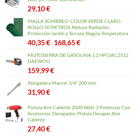
29,10
€
MALLA SOMBREO. COLOR VERDE CLARO.
ROLLO 50 METROS. Reduce Radiación,
Protección Jardín y Terraza, Regula Temperatura
Rango
40,35
€
168,65
€
-
de
precios:
MOTOSIERRA DE GASOLINA 1.2 HP DAC2512
desde
DAEWOO
40,35 €
159,99
€
hasta
168,65 €
Alargadera Maurer 3/4" 200 mm.
31,90
€
Pistola Aire Caliente 2000 Watt. 2 Potencias Con
Accesorios. Decapador, Pistola Decapar Aire
Caliente
27,40
€