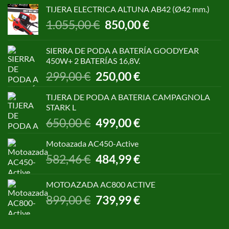
TIJERA ELECTRICA ALTUNA AB42 (Ø42 mm.)
El
El
1.055,00
€
850,00
€
precio
precio
original
actual
SIERRA DE PODA A BATERÍA GOODYEAR
era:
es:
450W+ 2 BATERÍAS 16,8V.
1.055,00 €.
850,00 €.
El
El
299,00
€
250,00
€
precio
precio
original
actual
TIJERA DE PODA A BATERIA CAMPAGNOLA
era:
es:
STARK L
299,00 €.
250,00 €.
El
El
650,00
€
499,00
€
precio
precio
original
actual
Motoazada AC450-Active
era:
es:
El
El
582,46
€
484,99
€
650,00 €.
499,00 €.
precio
precio
original
actual
MOTOAZADA AC800 ACTIVE
era:
es:
El
El
899,00
€
739,99
€
582,46 €.
484,99 €.
precio
precio
original
actual