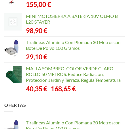
155,00
€
MINI MOTOSIERRA A BATERÍA 18V OLMO B
L20 STAYER
98,90
€
Tiralineas Aluminio Con Plomada 30 Metroscon
Bote De Polvo 100 Gramos
29,10
€
MALLA SOMBREO. COLOR VERDE CLARO.
ROLLO 50 METROS. Reduce Radiación,
Protección Jardín y Terraza, Regula Temperatura
Rango
40,35
€
168,65
€
-
de
precios:
OFERTAS
desde
40,35 €
hasta
Tiralineas Aluminio Con Plomada 30 Metroscon
168,65 €
Bote De Polvo 100 Gramos