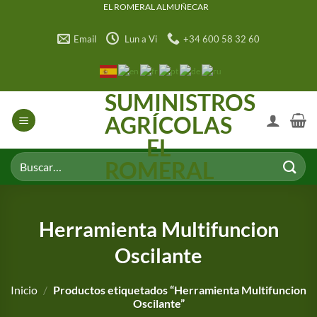
Saltar
EL ROMERAL ALMUÑECAR
al
Email
Lun a Vi
+34 600 58 32 60
contenido
SUMINISTROS
AGRÍCOLAS
EL
Buscar
ROMERAL
por:
Herramienta Multifuncion
Oscilante
Inicio
/
Productos etiquetados “Herramienta Multifuncion
Oscilante”