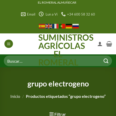
Saltar
EL ROMERAL ALMUÑECAR
al
Email
Lun a Vi
+34 600 58 32 60
contenido
SUMINISTROS
AGRÍCOLAS
EL
Buscar
ROMERAL
por:
grupo electrogeno
Inicio
/
Productos etiquetados “grupo electrogeno”
Filtrar