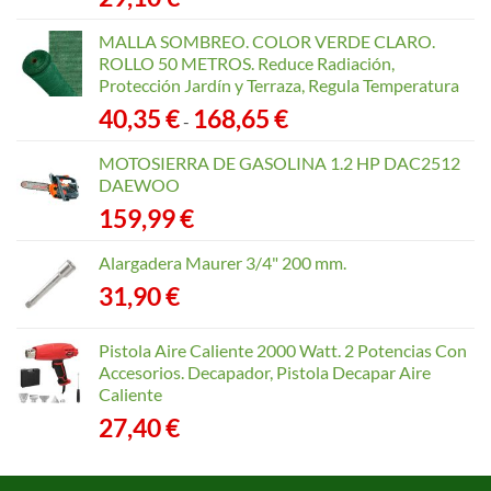
MALLA SOMBREO. COLOR VERDE CLARO.
ROLLO 50 METROS. Reduce Radiación,
Protección Jardín y Terraza, Regula Temperatura
Rango
40,35
€
168,65
€
-
de
precios:
MOTOSIERRA DE GASOLINA 1.2 HP DAC2512
desde
DAEWOO
40,35 €
159,99
€
hasta
168,65 €
Alargadera Maurer 3/4" 200 mm.
31,90
€
Pistola Aire Caliente 2000 Watt. 2 Potencias Con
Accesorios. Decapador, Pistola Decapar Aire
Caliente
27,40
€