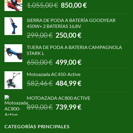
El
El
1.055,00
€
850,00
€
precio
precio
original
actual
SIERRA DE PODA A BATERÍA GOODYEAR
era:
es:
450W+ 2 BATERÍAS 16,8V.
1.055,00 €.
850,00 €.
El
El
299,00
€
250,00
€
precio
precio
original
actual
TIJERA DE PODA A BATERIA CAMPAGNOLA
era:
es:
STARK L
299,00 €.
250,00 €.
El
El
650,00
€
499,00
€
precio
precio
original
actual
Motoazada AC450-Active
era:
es:
El
El
582,46
€
484,99
€
650,00 €.
499,00 €.
precio
precio
original
actual
MOTOAZADA AC800 ACTIVE
era:
es:
El
El
899,00
€
739,99
€
582,46 €.
484,99 €.
precio
precio
original
actual
era:
es:
CATEGORÍAS PRINCIPALES
899,00 €.
739,99 €.