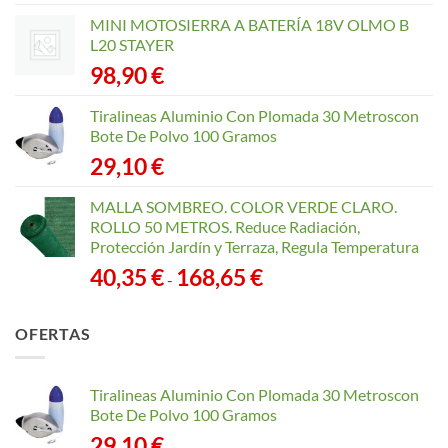
MINI MOTOSIERRA A BATERÍA 18V OLMO B
L20 STAYER
98,90
€
Tiralineas Aluminio Con Plomada 30 Metroscon
Bote De Polvo 100 Gramos
29,10
€
MALLA SOMBREO. COLOR VERDE CLARO.
ROLLO 50 METROS. Reduce Radiación,
Protección Jardín y Terraza, Regula Temperatura
Rango
40,35
€
168,65
€
-
de
precios:
OFERTAS
desde
40,35 €
hasta
Tiralineas Aluminio Con Plomada 30 Metroscon
168,65 €
Bote De Polvo 100 Gramos
29,10
€