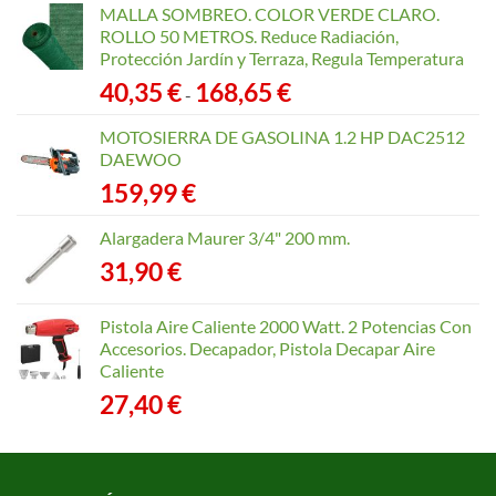
MALLA SOMBREO. COLOR VERDE CLARO.
ROLLO 50 METROS. Reduce Radiación,
Protección Jardín y Terraza, Regula Temperatura
Rango
40,35
€
168,65
€
-
de
precios:
MOTOSIERRA DE GASOLINA 1.2 HP DAC2512
desde
DAEWOO
40,35 €
159,99
€
hasta
168,65 €
Alargadera Maurer 3/4" 200 mm.
31,90
€
Pistola Aire Caliente 2000 Watt. 2 Potencias Con
Accesorios. Decapador, Pistola Decapar Aire
Caliente
27,40
€