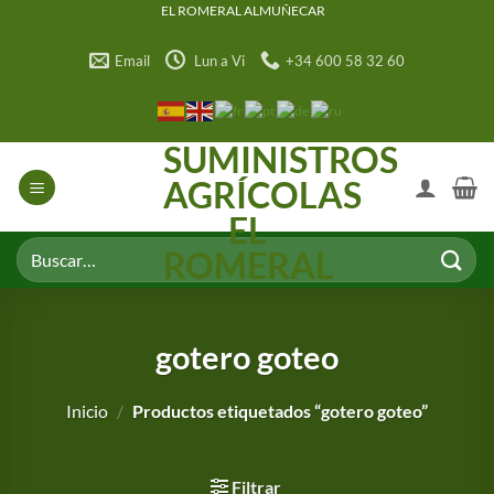
Saltar
EL ROMERAL ALMUÑECAR
al
Email
Lun a Vi
+34 600 58 32 60
contenido
SUMINISTROS
AGRÍCOLAS
EL
Buscar
ROMERAL
por:
gotero goteo
Inicio
/
Productos etiquetados “gotero goteo”
Filtrar