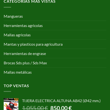
CATEGORÍAS MAS VISTAS
Mangueras
Herramientas agricolas
Mallas agricolas
Mantas y plasticos para agricultura
Herramientas de engrase
Brocas Sds plus / Sds Max
Mallas metálicas
TOP VENTAS
TIJERA ELECTRICA ALTUNA AB42 (Ø42 mm.)
El
El
1.055,00
€
850,00
€