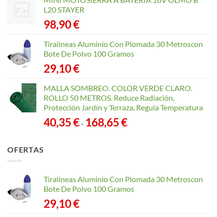
L20 STAYER
98,90
€
Tiralineas Aluminio Con Plomada 30 Metroscon
Bote De Polvo 100 Gramos
29,10
€
MALLA SOMBREO. COLOR VERDE CLARO.
ROLLO 50 METROS. Reduce Radiación,
Protección Jardín y Terraza, Regula Temperatura
Rango
40,35
€
168,65
€
-
de
precios:
OFERTAS
desde
40,35 €
hasta
Tiralineas Aluminio Con Plomada 30 Metroscon
168,65 €
Bote De Polvo 100 Gramos
29,10
€