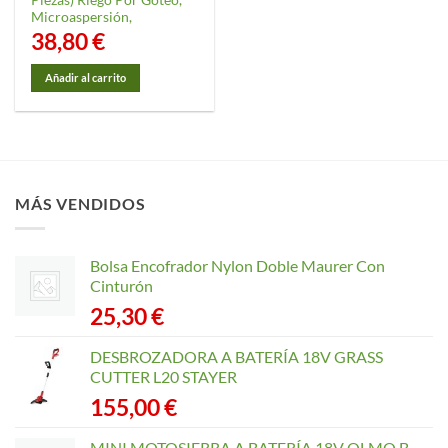
Piezas) Riego Por Goteo,
Microaspersión,
38,80
€
Añadir al carrito
MÁS VENDIDOS
Bolsa Encofrador Nylon Doble Maurer Con
Cinturón
25,30
€
DESBROZADORA A BATERÍA 18V GRASS
CUTTER L20 STAYER
155,00
€
MINI MOTOSIERRA A BATERÍA 18V OLMO B