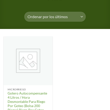
MICRORRIEGO
Gotero Autocompensante
4 Litros / Hora
Desmontable Para Riego
Por Goteo (Bolsa 200