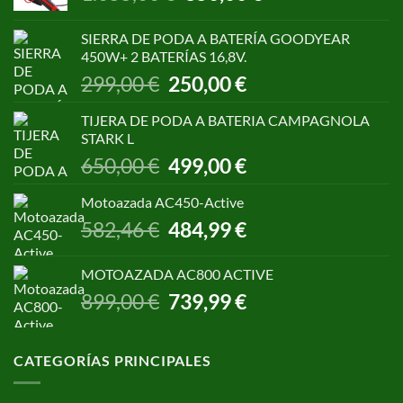
precio
precio
original
actual
SIERRA DE PODA A BATERÍA GOODYEAR
era:
es:
450W+ 2 BATERÍAS 16,8V.
1.055,00 €.
850,00 €.
El
El
299,00
€
250,00
€
precio
precio
original
actual
TIJERA DE PODA A BATERIA CAMPAGNOLA
era:
es:
STARK L
299,00 €.
250,00 €.
El
El
650,00
€
499,00
€
precio
precio
original
actual
Motoazada AC450-Active
era:
es:
El
El
582,46
€
484,99
€
650,00 €.
499,00 €.
precio
precio
original
actual
MOTOAZADA AC800 ACTIVE
era:
es:
El
El
899,00
€
739,99
€
582,46 €.
484,99 €.
precio
precio
original
actual
era:
es:
CATEGORÍAS PRINCIPALES
899,00 €.
739,99 €.