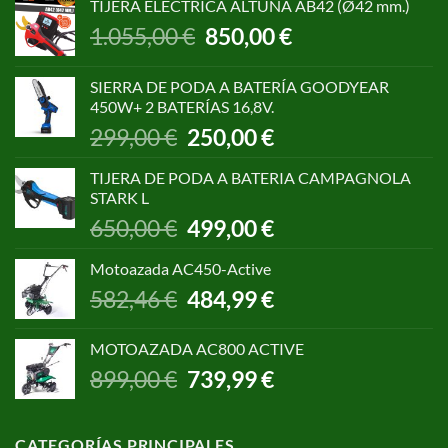
TIJERA ELECTRICA ALTUNA AB42 (Ø42 mm.)
El
El
1.055,00
€
850,00
€
precio
precio
original
actual
SIERRA DE PODA A BATERÍA GOODYEAR
era:
es:
450W+ 2 BATERÍAS 16,8V.
1.055,00 €.
850,00 €.
El
El
299,00
€
250,00
€
precio
precio
original
actual
TIJERA DE PODA A BATERIA CAMPAGNOLA
era:
es:
STARK L
299,00 €.
250,00 €.
El
El
650,00
€
499,00
€
precio
precio
original
actual
Motoazada AC450-Active
era:
es:
El
El
582,46
€
484,99
€
650,00 €.
499,00 €.
precio
precio
original
actual
MOTOAZADA AC800 ACTIVE
era:
es:
El
El
899,00
€
739,99
€
582,46 €.
484,99 €.
precio
precio
original
actual
era:
es:
CATEGORÍAS PRINCIPALES