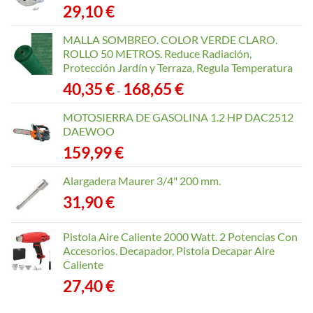
29,10
€
MALLA SOMBREO. COLOR VERDE CLARO.
ROLLO 50 METROS. Reduce Radiación,
Protección Jardín y Terraza, Regula Temperatura
Rango
40,35
€
168,65
€
-
de
precios:
MOTOSIERRA DE GASOLINA 1.2 HP DAC2512
desde
DAEWOO
40,35 €
159,99
€
hasta
168,65 €
Alargadera Maurer 3/4" 200 mm.
31,90
€
Pistola Aire Caliente 2000 Watt. 2 Potencias Con
Accesorios. Decapador, Pistola Decapar Aire
Caliente
27,40
€