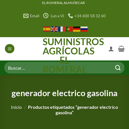
Saltar
EL ROMERAL ALMUÑECAR
al
Email
Lun a Vi
+34 600 58 32 60
contenido
SUMINISTROS
AGRÍCOLAS
EL
Buscar
ROMERAL
por:
generador electrico gasolina
Inicio
/
Productos etiquetados “generador electrico
gasolina”