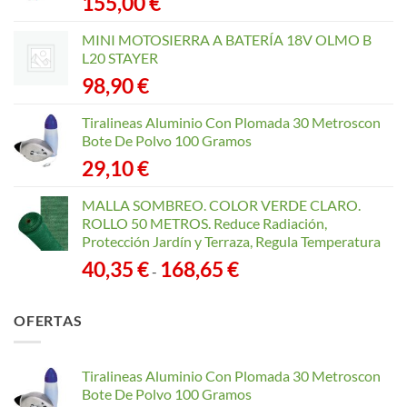
155,00
€
MINI MOTOSIERRA A BATERÍA 18V OLMO B
L20 STAYER
98,90
€
Tiralineas Aluminio Con Plomada 30 Metroscon
Bote De Polvo 100 Gramos
29,10
€
MALLA SOMBREO. COLOR VERDE CLARO.
ROLLO 50 METROS. Reduce Radiación,
Protección Jardín y Terraza, Regula Temperatura
Rango
40,35
€
168,65
€
-
de
precios:
OFERTAS
desde
40,35 €
hasta
Tiralineas Aluminio Con Plomada 30 Metroscon
168,65 €
Bote De Polvo 100 Gramos