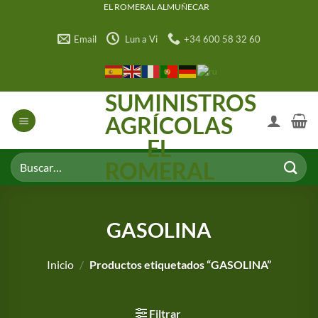
Saltar
EL ROMERAL ALMUÑECAR
al
Email
Lun a Vi
+34 600 58 32 60
contenido
SUMINISTROS
AGRÍCOLAS
EL
Buscar
ROMERAL
por:
GASOLINA
Inicio
/
Productos etiquetados “GASOLINA”
Filtrar