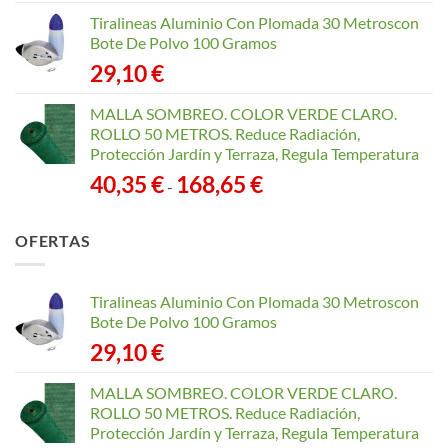
Tiralineas Aluminio Con Plomada 30 Metroscon
Bote De Polvo 100 Gramos
29,10
€
MALLA SOMBREO. COLOR VERDE CLARO.
ROLLO 50 METROS. Reduce Radiación,
Protección Jardín y Terraza, Regula Temperatura
Rango
40,35
€
168,65
€
-
de
precios:
OFERTAS
desde
40,35 €
hasta
Tiralineas Aluminio Con Plomada 30 Metroscon
168,65 €
Bote De Polvo 100 Gramos
29,10
€
MALLA SOMBREO. COLOR VERDE CLARO.
ROLLO 50 METROS. Reduce Radiación,
Protección Jardín y Terraza, Regula Temperatura