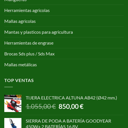
Herramientas agricolas
Mallas agricolas
Mantas y plasticos para agricultura
Herramientas de engrase
Brocas Sds plus / Sds Max
Mallas metálicas
TOP VENTAS
TIJERA ELECTRICA ALTUNA AB42 (Ø42 mm.)
El
El
1.055,00
€
850,00
€
precio
precio
original
actual
SIERRA DE PODA A BATERÍA GOODYEAR
era:
es:
450W+ 2 BATERÍAS 16,8V.