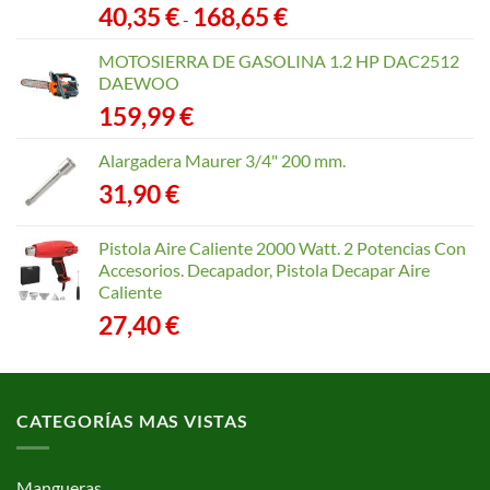
Rango
40,35
€
168,65
€
-
de
precios:
MOTOSIERRA DE GASOLINA 1.2 HP DAC2512
desde
DAEWOO
40,35 €
159,99
€
hasta
168,65 €
Alargadera Maurer 3/4" 200 mm.
31,90
€
Pistola Aire Caliente 2000 Watt. 2 Potencias Con
Accesorios. Decapador, Pistola Decapar Aire
Caliente
27,40
€
CATEGORÍAS MAS VISTAS
Mangueras