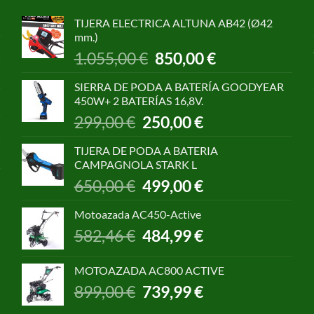
TIJERA ELECTRICA ALTUNA AB42 (Ø42
mm.)
El
El
1.055,00
€
850,00
€
precio
precio
original
actual
SIERRA DE PODA A BATERÍA GOODYEAR
era:
es:
450W+ 2 BATERÍAS 16,8V.
1.055,00 €.
850,00 €.
El
El
299,00
€
250,00
€
precio
precio
original
actual
TIJERA DE PODA A BATERIA
era:
es:
CAMPAGNOLA STARK L
299,00 €.
250,00 €.
El
El
650,00
€
499,00
€
precio
precio
original
actual
Motoazada AC450-Active
era:
es:
El
El
582,46
€
484,99
€
650,00 €.
499,00 €.
precio
precio
original
actual
MOTOAZADA AC800 ACTIVE
era:
es:
El
El
899,00
€
739,99
€
582,46 €.
484,99 €.
precio
precio