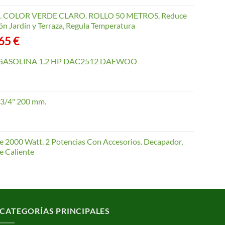
COLOR VERDE CLARO. ROLLO 50 METROS. Reduce
ón Jardín y Terraza, Regula Temperatura
Rango
,65
€
de
precios:
GASOLINA 1.2 HP DAC2512 DAEWOO
desde
40,35 €
hasta
 3/4" 200 mm.
168,65 €
te 2000 Watt. 2 Potencias Con Accesorios. Decapador,
e Caliente
CATEGORÍAS PRINCIPALES