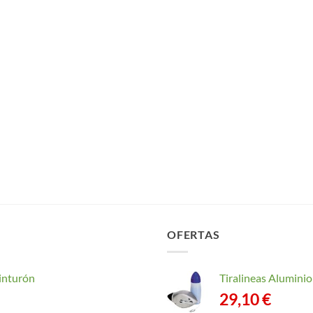
OFERTAS
inturón
Tiralineas Alumin
29,10
€