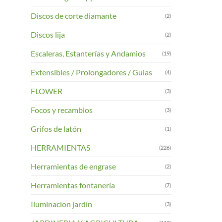
Discos de corte diamante
(2)
Discos lija
(2)
Escaleras, Estanterías y Andamios
(19)
Extensibles / Prolongadores / Guias
(4)
FLOWER
(3)
Focos y recambios
(3)
Grifos de latón
(1)
HERRAMIENTAS
(226)
Herramientas de engrase
(2)
Herramientas fontanería
(7)
Iluminacion jardín
(3)