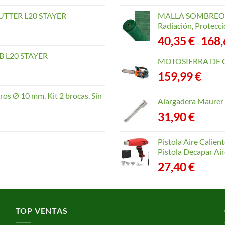
TTER L20 STAYER
MALLA SOMBREO. 
Radiación, Protecci
40,35
€
168
-
 L20 STAYER
MOTOSIERRA DE 
159,99
€
os Ø 10 mm. Kit 2 brocas. Sin
Alargadera Maurer
31,90
€
Pistola Aire Calien
Pistola Decapar Air
27,40
€
TOP VENTAS