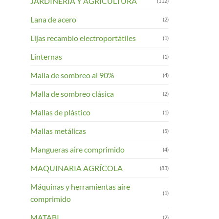
JARDINERIA Y AGRICULTURA
(112)
Lana de acero
(2)
Lijas recambio electroportátiles
(1)
Linternas
(1)
Malla de sombreo al 90%
(4)
Malla de sombreo clásica
(2)
Mallas de plástico
(1)
Mallas metálicas
(5)
Mangueras aire comprimido
(4)
MAQUINARIA AGRÍCOLA
(83)
Máquinas y herramientas aire
(1)
comprimido
MATABI
(2)