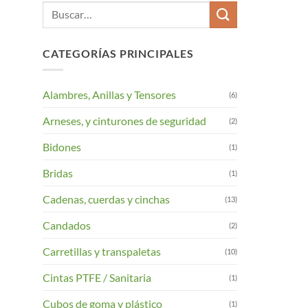
Buscar
por:
CATEGORÍAS PRINCIPALES
Alambres, Anillas y Tensores
(6)
Arneses, y cinturones de seguridad
(2)
Bidones
(1)
Bridas
(1)
Cadenas, cuerdas y cinchas
(13)
Candados
(2)
Carretillas y transpaletas
(10)
Cintas PTFE / Sanitaria
(1)
Cubos de goma y plástico
(1)