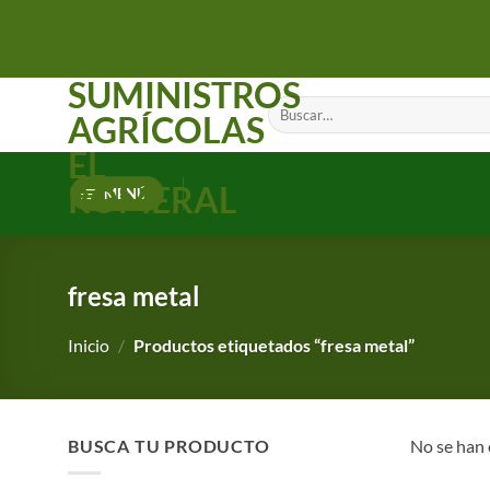
Saltar
al
contenido
SUMINISTROS
Buscar
AGRÍCOLAS
por:
EL
ROMERAL
MENÚ
fresa metal
Inicio
/
Productos etiquetados “fresa metal”
BUSCA TU PRODUCTO
No se han 