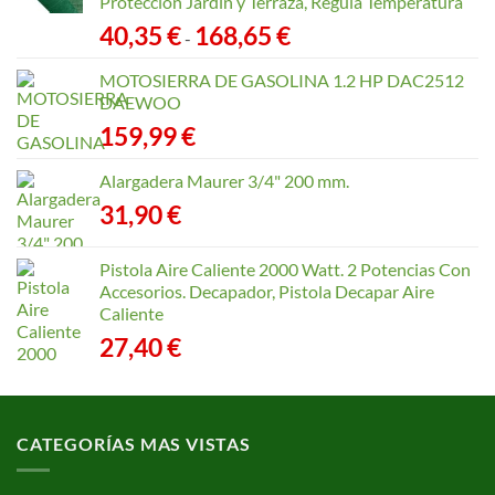
Protección Jardín y Terraza, Regula Temperatura
Rango
40,35
€
168,65
€
-
de
precios:
MOTOSIERRA DE GASOLINA 1.2 HP DAC2512
desde
DAEWOO
40,35 €
159,99
€
hasta
168,65 €
Alargadera Maurer 3/4" 200 mm.
31,90
€
Pistola Aire Caliente 2000 Watt. 2 Potencias Con
Accesorios. Decapador, Pistola Decapar Aire
Caliente
27,40
€
CATEGORÍAS MAS VISTAS