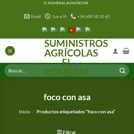
Saltar
EL ROMERAL ALMUÑECAR
al
Email
Lun a Vi
+34 600 58 32 60
contenido
SUMINISTROS
AGRÍCOLAS
EL
Buscar
ROMERAL
por:
foco con asa
Inicio
/
Productos etiquetados “foco con asa”
Filtrar