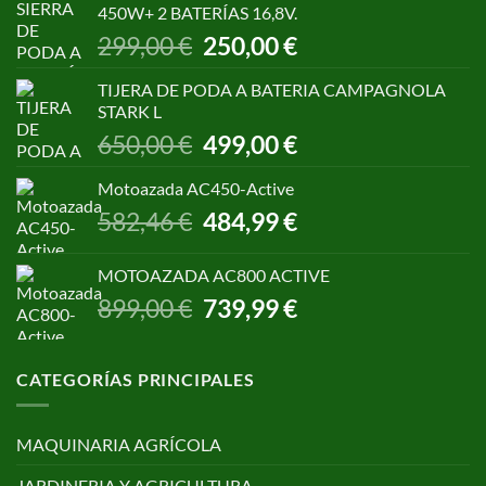
450W+ 2 BATERÍAS 16,8V.
1.055,00 €.
850,00 €.
El
El
299,00
€
250,00
€
precio
precio
original
actual
TIJERA DE PODA A BATERIA CAMPAGNOLA
era:
es:
STARK L
299,00 €.
250,00 €.
El
El
650,00
€
499,00
€
precio
precio
original
actual
Motoazada AC450-Active
era:
es:
El
El
582,46
€
484,99
€
650,00 €.
499,00 €.
precio
precio
original
actual
MOTOAZADA AC800 ACTIVE
era:
es:
El
El
899,00
€
739,99
€
582,46 €.
484,99 €.
precio
precio
original
actual
era:
es:
CATEGORÍAS PRINCIPALES
899,00 €.
739,99 €.
MAQUINARIA AGRÍCOLA
JARDINERIA Y AGRICULTURA