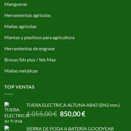
Mangueras
Herramientas agricolas
Mallas agricolas
Mantas y plasticos para agricultura
Herramientas de engrase
Brocas Sds plus / Sds Max
Mallas metálicas
TOP VENTAS
TIJERA ELECTRICA ALTUNA AB42 (Ø42 mm.)
El
El
1.055,00
€
850,00
€
precio
precio
original
actual
SIERRA DE PODA A BATERÍA GOODYEAR
era:
es: