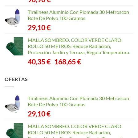
Tiralineas Aluminio Con Plomada 30 Metroscon
Bote De Polvo 100 Gramos
29,10
€
MALLA SOMBREO. COLOR VERDE CLARO.
ROLLO 50 METROS. Reduce Radiación,
Protección Jardín y Terraza, Regula Temperatura
Rango
40,35
€
168,65
€
-
de
precios:
OFERTAS
desde
40,35 €
hasta
Tiralineas Aluminio Con Plomada 30 Metroscon
168,65 €
Bote De Polvo 100 Gramos
29,10
€
MALLA SOMBREO. COLOR VERDE CLARO.
ROLLO 50 METROS. Reduce Radiación,