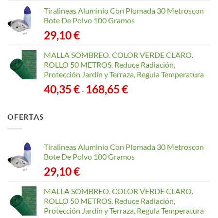
Tiralineas Aluminio Con Plomada 30 Metroscon
Bote De Polvo 100 Gramos
29,10
€
MALLA SOMBREO. COLOR VERDE CLARO.
ROLLO 50 METROS. Reduce Radiación,
Protección Jardín y Terraza, Regula Temperatura
Rango
40,35
€
168,65
€
-
de
precios:
OFERTAS
desde
40,35 €
hasta
Tiralineas Aluminio Con Plomada 30 Metroscon
168,65 €
Bote De Polvo 100 Gramos
29,10
€
MALLA SOMBREO. COLOR VERDE CLARO.
ROLLO 50 METROS. Reduce Radiación,
Protección Jardín y Terraza, Regula Temperatura