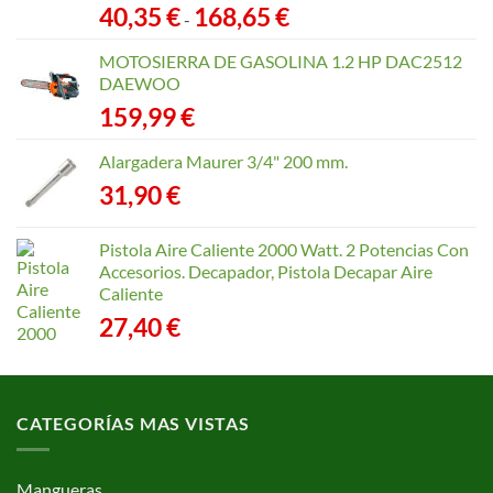
Rango
40,35
€
168,65
€
-
de
precios:
MOTOSIERRA DE GASOLINA 1.2 HP DAC2512
desde
DAEWOO
40,35 €
159,99
€
hasta
168,65 €
Alargadera Maurer 3/4" 200 mm.
31,90
€
Pistola Aire Caliente 2000 Watt. 2 Potencias Con
Accesorios. Decapador, Pistola Decapar Aire
Caliente
27,40
€
CATEGORÍAS MAS VISTAS
Mangueras