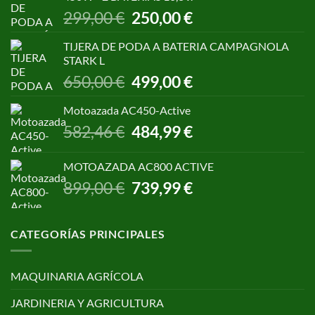
1.055,00 €.
850,00 €.
El
El
299,00
€
250,00
€
precio
precio
original
actual
TIJERA DE PODA A BATERIA CAMPAGNOLA
era:
es:
STARK L
299,00 €.
250,00 €.
El
El
650,00
€
499,00
€
precio
precio
original
actual
Motoazada AC450-Active
era:
es:
El
El
582,46
€
484,99
€
650,00 €.
499,00 €.
precio
precio
original
actual
MOTOAZADA AC800 ACTIVE
era:
es:
El
El
899,00
€
739,99
€
582,46 €.
484,99 €.
precio
precio
original
actual
era:
es:
CATEGORÍAS PRINCIPALES
899,00 €.
739,99 €.
MAQUINARIA AGRÍCOLA
JARDINERIA Y AGRICULTURA