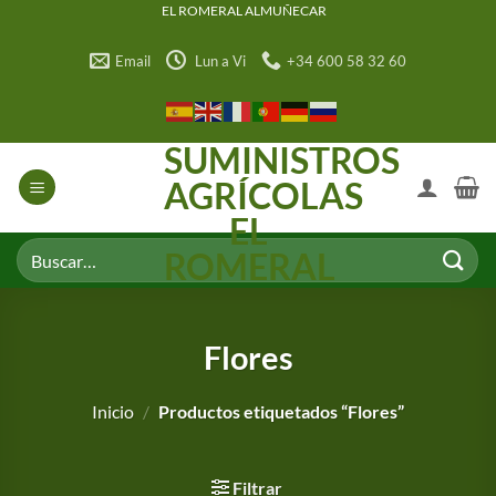
Saltar
EL ROMERAL ALMUÑECAR
al
Email
Lun a Vi
+34 600 58 32 60
contenido
SUMINISTROS
AGRÍCOLAS
EL
Buscar
ROMERAL
por:
Flores
Inicio
/
Productos etiquetados “Flores”
Filtrar