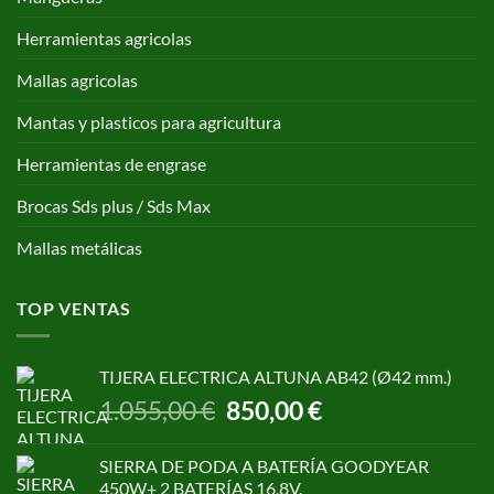
Herramientas agricolas
Mallas agricolas
Mantas y plasticos para agricultura
Herramientas de engrase
Brocas Sds plus / Sds Max
Mallas metálicas
TOP VENTAS
TIJERA ELECTRICA ALTUNA AB42 (Ø42 mm.)
El
El
1.055,00
€
850,00
€
precio
precio
original
actual
SIERRA DE PODA A BATERÍA GOODYEAR
era:
es:
450W+ 2 BATERÍAS 16,8V.