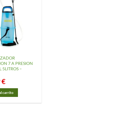
IZADOR
ON 7 A PRESION
5LITROS –
9
€
l carrito