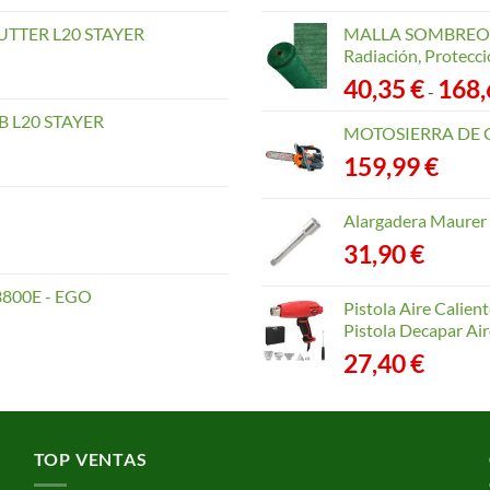
TTER L20 STAYER
MALLA SOMBREO. 
Radiación, Protecci
40,35
€
168
-
 L20 STAYER
MOTOSIERRA DE 
159,99
€
Alargadera Maurer
31,90
€
800E - EGO
Pistola Aire Calien
Pistola Decapar Air
27,40
€
TOP VENTAS