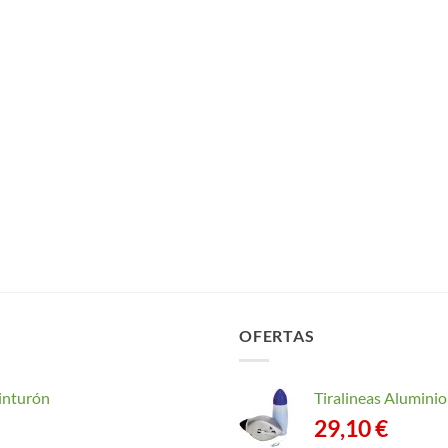
OFERTAS
inturón
Tiralineas Alumin
29,10
€