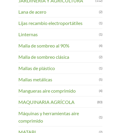
JARDINERIA Y AGRICULTURA
(112)
Lana de acero
(2)
Lijas recambio electroportátiles
(1)
Linternas
(1)
Malla de sombreo al 90%
(4)
Malla de sombreo clásica
(2)
Mallas de plástico
(1)
Mallas metálicas
(5)
Mangueras aire comprimido
(4)
MAQUINARIA AGRÍCOLA
(83)
Máquinas y herramientas aire
(1)
comprimido
MATABI
(2)