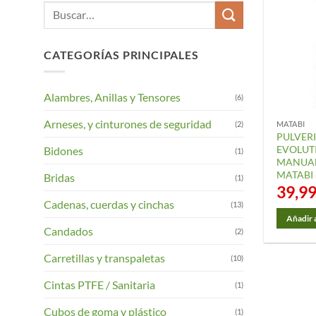
Buscar
por:
CATEGORÍAS PRINCIPALES
Alambres, Anillas y Tensores
(6)
Arneses, y cinturones de seguridad
(2)
MATABI
PULVER
EVOLUTI
Bidones
(1)
MANUAL 
MATABI
Bridas
(1)
39,9
Cadenas, cuerdas y cinchas
(13)
Añadir a
Candados
(2)
Carretillas y transpaletas
(10)
Cintas PTFE / Sanitaria
(1)
Cubos de goma y plástico
(1)