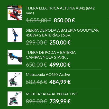
TIJERA ELECTRICA ALTUNA AB42 (Ø42
mm.)
El
El
1.055,00
€
850,00
€
precio
precio
original
actual
SIERRA DE PODA A BATERÍA GOODYEAR
era:
es:
450W+ 2 BATERÍAS 16,8V.
1.055,00 €.
850,00 €.
El
El
299,00
€
250,00
€
precio
precio
original
actual
TIJERA DE PODA A BATERIA
era:
es:
CAMPAGNOLA STARK L
299,00 €.
250,00 €.
El
El
650,00
€
499,00
€
precio
precio
original
actual
Motoazada AC450-Active
era:
es:
El
El
582,46
€
484,99
€
650,00 €.
499,00 €.
precio
precio
original
actual
MOTOAZADA AC800 ACTIVE
era:
es:
El
El
899,00
€
739,99
€
582,46 €.
484,99 €.
precio
precio