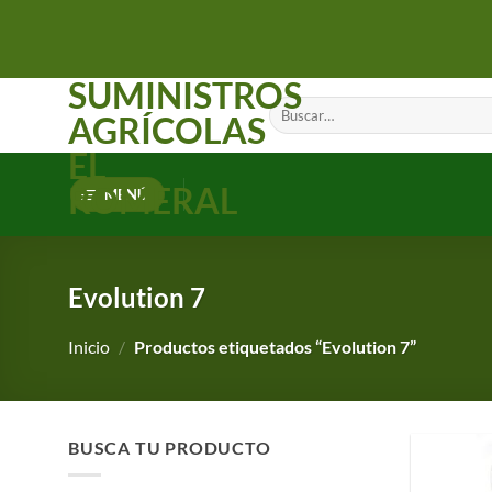
Saltar
al
contenido
SUMINISTROS
Buscar
AGRÍCOLAS
por:
EL
ROMERAL
MENÚ
Evolution 7
Inicio
/
Productos etiquetados “Evolution 7”
BUSCA TU PRODUCTO