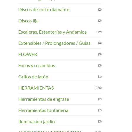
Discos de corte diamante
(2)
Discos lija
(2)
Escaleras, Estanterías y Andamios
(19)
Extensibles / Prolongadores / Guias
(4)
FLOWER
(3)
Focos y recambios
(3)
Grifos de latón
(1)
HERRAMIENTAS
(226)
Herramientas de engrase
(2)
Herramientas fontanería
(7)
Iluminacion jardín
(3)