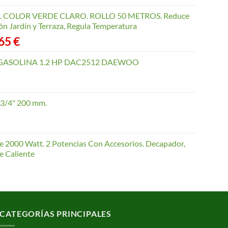
COLOR VERDE CLARO. ROLLO 50 METROS. Reduce
ón Jardín y Terraza, Regula Temperatura
Rango
,65
€
de
precios:
GASOLINA 1.2 HP DAC2512 DAEWOO
desde
40,35 €
hasta
 3/4" 200 mm.
168,65 €
te 2000 Watt. 2 Potencias Con Accesorios. Decapador,
e Caliente
CATEGORÍAS PRINCIPALES