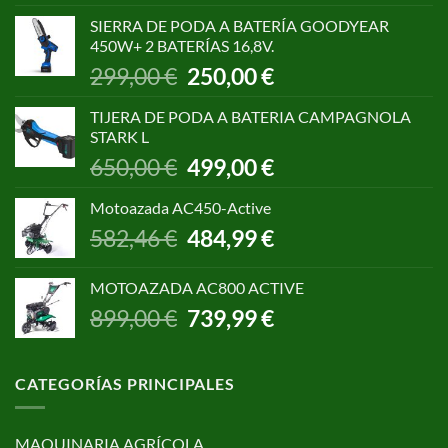
original
actual
SIERRA DE PODA A BATERÍA GOODYEAR
era:
es:
450W+ 2 BATERÍAS 16,8V.
1.055,00 €.
850,00 €.
El
El
299,00
€
250,00
€
precio
precio
original
actual
TIJERA DE PODA A BATERIA CAMPAGNOLA
era:
es:
STARK L
299,00 €.
250,00 €.
El
El
650,00
€
499,00
€
precio
precio
original
actual
Motoazada AC450-Active
era:
es:
El
El
582,46
€
484,99
€
650,00 €.
499,00 €.
precio
precio
original
actual
MOTOAZADA AC800 ACTIVE
era:
es:
El
El
899,00
€
739,99
€
582,46 €.
484,99 €.
precio
precio
original
actual
era:
es:
CATEGORÍAS PRINCIPALES
899,00 €.
739,99 €.
MAQUINARIA AGRÍCOLA