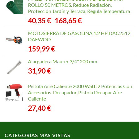
ROLLO 50 METROS. Reduce Radiación,
Protección Jardín y Terraza, Regula Temperatura
Rango
40,35
€
168,65
€
-
de
precios:
MOTOSIERRA DE GASOLINA 1.2 HP DAC2512
desde
DAEWOO
40,35 €
159,99
€
hasta
168,65 €
Alargadera Maurer 3/4" 200 mm.
31,90
€
Pistola Aire Caliente 2000 Watt. 2 Potencias Con
Accesorios. Decapador, Pistola Decapar Aire
Caliente
27,40
€
CATEGORÍAS MAS VISTAS