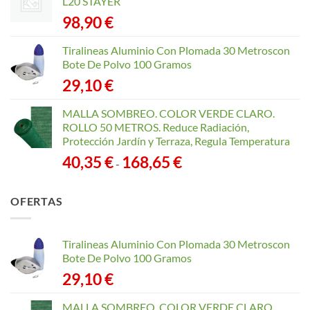
L20 STAYER
98,90
€
Tiralineas Aluminio Con Plomada 30 Metroscon
Bote De Polvo 100 Gramos
29,10
€
MALLA SOMBREO. COLOR VERDE CLARO.
ROLLO 50 METROS. Reduce Radiación,
Protección Jardín y Terraza, Regula Temperatura
Rango
40,35
€
168,65
€
-
de
precios:
OFERTAS
desde
40,35 €
hasta
Tiralineas Aluminio Con Plomada 30 Metroscon
168,65 €
Bote De Polvo 100 Gramos
29,10
€
MALLA SOMBREO. COLOR VERDE CLARO.