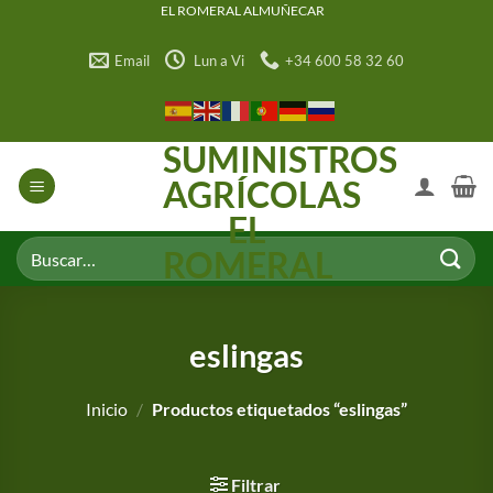
Saltar
EL ROMERAL ALMUÑECAR
al
Email
Lun a Vi
+34 600 58 32 60
contenido
SUMINISTROS
AGRÍCOLAS
EL
Buscar
ROMERAL
por:
eslingas
Inicio
/
Productos etiquetados “eslingas”
Filtrar