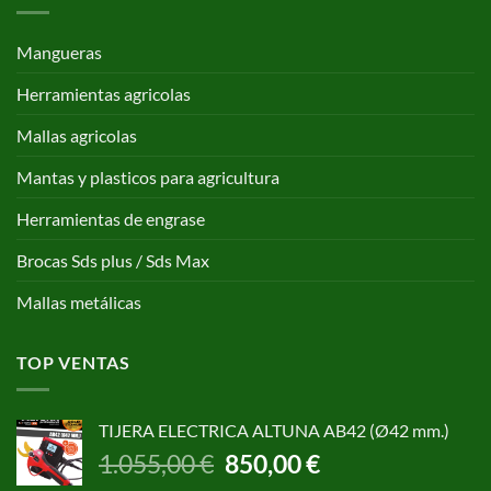
Mangueras
Herramientas agricolas
Mallas agricolas
Mantas y plasticos para agricultura
Herramientas de engrase
Brocas Sds plus / Sds Max
Mallas metálicas
TOP VENTAS
TIJERA ELECTRICA ALTUNA AB42 (Ø42 mm.)
El
El
1.055,00
€
850,00
€
precio
precio