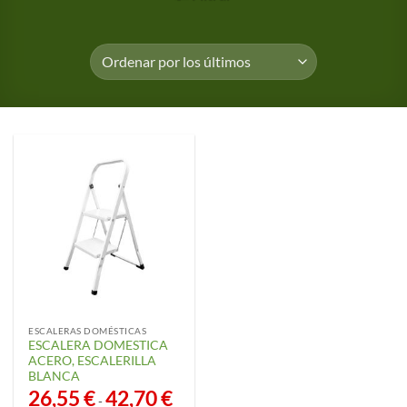
ESCALERAS DOMÉSTICAS
ESCALERA DOMESTICA
ACERO, ESCALERILLA
BLANCA
26,55
€
42,70
€
Rango
-
de