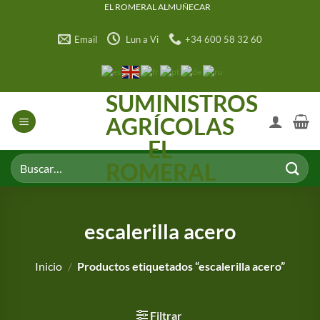
Saltar
EL ROMERAL ALMUÑECAR
al
Email
Lun a Vi
+34 600 58 32 60
contenido
SUMINISTROS
AGRÍCOLAS
EL
Buscar
ROMERAL
por:
escalerilla acero
Inicio
/
Productos etiquetados “escalerilla acero”
Filtrar