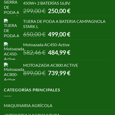
450W+ 2 BATERÍAS 16,8V.
1.055,00 €.
850,00 €.
El
El
299,00
€
250,00
€
precio
precio
original
actual
TIJERA DE PODA A BATERIA CAMPAGNOLA
era:
es:
STARK L
299,00 €.
250,00 €.
El
El
650,00
€
499,00
€
precio
precio
original
actual
Motoazada AC450-Active
era:
es:
El
El
582,46
€
484,99
€
650,00 €.
499,00 €.
precio
precio
original
actual
MOTOAZADA AC800 ACTIVE
era:
es:
El
El
899,00
€
739,99
€
582,46 €.
484,99 €.
precio
precio
original
actual
era:
es:
CATEGORÍAS PRINCIPALES
899,00 €.
739,99 €.
MAQUINARIA AGRÍCOLA