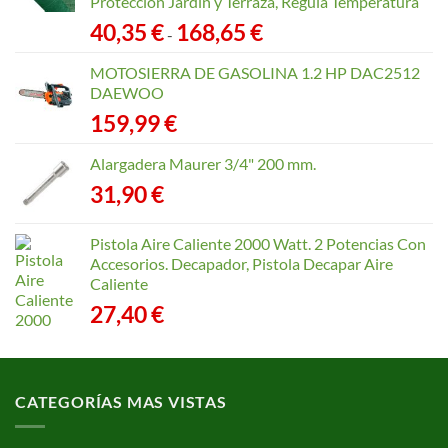
Protección Jardín y Terraza, Regula Temperatura
Rango
40,35
€
168,65
€
-
de
precios:
MOTOSIERRA DE GASOLINA 1.2 HP DAC2512
desde
DAEWOO
40,35 €
159,99
€
hasta
168,65 €
Alargadera Maurer 3/4" 200 mm.
31,90
€
Pistola Aire Caliente 2000 Watt. 2 Potencias Con
Accesorios. Decapador, Pistola Decapar Aire
Caliente
27,40
€
CATEGORÍAS MAS VISTAS