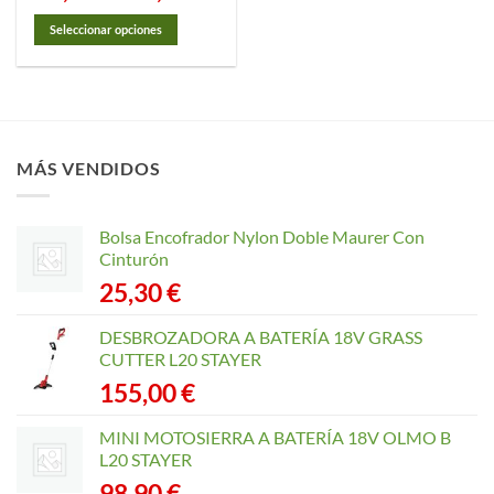
precios:
desde
Seleccionar opciones
26,55 €
hasta
Este
42,70 €
producto
tiene
múltiples
variantes.
MÁS VENDIDOS
Las
opciones
se
Bolsa Encofrador Nylon Doble Maurer Con
pueden
Cinturón
elegir
25,30
€
en
la
página
DESBROZADORA A BATERÍA 18V GRASS
de
CUTTER L20 STAYER
producto
155,00
€
MINI MOTOSIERRA A BATERÍA 18V OLMO B
L20 STAYER
98,90
€