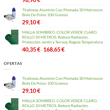
Tiralineas Aluminio Con Plomada 30 Metroscon
Bote De Polvo 100 Gramos
29,10
€
MALLA SOMBREO. COLOR VERDE CLARO.
ROLLO 50 METROS. Reduce Radiación,
Protección Jardín y Terraza, Regula Temperatura
Rango
40,35
€
168,65
€
-
de
precios:
OFERTAS
desde
40,35 €
hasta
Tiralineas Aluminio Con Plomada 30 Metroscon
168,65 €
Bote De Polvo 100 Gramos
29,10
€
MALLA SOMBREO. COLOR VERDE CLARO.
ROLLO 50 METROS. Reduce Radiación,