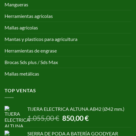
Mangueras
Herramientas agricolas
Mallas agricolas
Mantas y plasticos para agricultura
Herramientas de engrase
Brocas Sds plus / Sds Max
Mallas metálicas
TOP VENTAS
TIJERA ELECTRICA ALTUNA AB42 (Ø42 mm.)
El
El
1.055,00
€
850,00
€
precio
precio
original
actual
SIERRA DE PODA A BATERÍA GOODYEAR
era:
es: