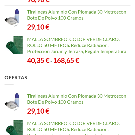
Tiralineas Aluminio Con Plomada 30 Metroscon
Bote De Polvo 100 Gramos
29,10
€
MALLA SOMBREO. COLOR VERDE CLARO.
ROLLO 50 METROS. Reduce Radiación,
Protección Jardín y Terraza, Regula Temperatura
Rango
40,35
€
168,65
€
-
de
precios:
OFERTAS
desde
40,35 €
hasta
Tiralineas Aluminio Con Plomada 30 Metroscon
168,65 €
Bote De Polvo 100 Gramos
29,10
€
MALLA SOMBREO. COLOR VERDE CLARO.
ROLLO 50 METROS. Reduce Radiación,