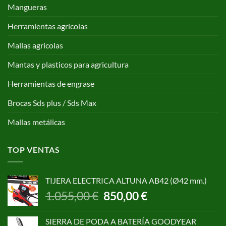
Mangueras
Herramientas agricolas
Mallas agricolas
Mantas y plasticos para agricultura
Herramientas de engrase
Brocas Sds plus / Sds Max
Mallas metálicas
TOP VENTAS
TIJERA ELECTRICA ALTUNA AB42 (Ø42 mm.)
El
El
1.055,00
€
850,00
€
precio
precio
original
actual
SIERRA DE PODA A BATERÍA GOODYEAR
era:
es: