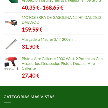
Protección Jardín y Terraza, Regula Temperatura
Rango
40,35
€
168,65
€
-
de
precios:
MOTOSIERRA DE GASOLINA 1.2 HP DAC2512
desde
DAEWOO
40,35 €
159,99
€
hasta
168,65 €
Alargadera Maurer 3/4" 200 mm.
31,90
€
Pistola Aire Caliente 2000 Watt. 2 Potencias Con
Accesorios. Decapador, Pistola Decapar Aire
Caliente
27,40
€
CATEGORÍAS MAS VISTAS