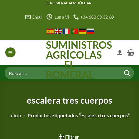
Saltar
EL ROMERAL ALMUÑECAR
al
Email
Lun a Vi
+34 600 58 32 60
contenido
SUMINISTROS
AGRÍCOLAS
EL
Buscar
ROMERAL
por:
escalera tres cuerpos
Inicio
/
Productos etiquetados “escalera tres cuerpos”
Filtrar