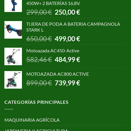
450W+ 2 BATERÍAS 16,8V.
1.055,00 €.
850,00 €.
El
El
299,00
€
250,00
€
precio
precio
original
actual
TIJERA DE PODA A BATERIA CAMPAGNOLA
era:
es:
STARK L
299,00 €.
250,00 €.
El
El
650,00
€
499,00
€
precio
precio
original
actual
Motoazada AC450-Active
era:
es:
El
El
582,46
€
484,99
€
650,00 €.
499,00 €.
precio
precio
original
actual
MOTOAZADA AC800 ACTIVE
era:
es:
El
El
899,00
€
739,99
€
582,46 €.
484,99 €.
precio
precio
original
actual
era:
es:
CATEGORÍAS PRINCIPALES
899,00 €.
739,99 €.
MAQUINARIA AGRÍCOLA
JARDINERIA Y AGRICULTURA