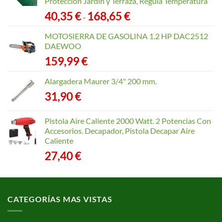
Protección Jardín y Terraza, Regula Temperatura
Rango
40,35
€
168,65
€
-
de
precios:
MOTOSIERRA DE GASOLINA 1.2 HP DAC2512
desde
DAEWOO
40,35 €
159,99
€
hasta
168,65 €
Alargadera Maurer 3/4" 200 mm.
31,90
€
Pistola Aire Caliente 2000 Watt. 2 Potencias Con
Accesorios. Decapador, Pistola Decapar Aire
Caliente
27,40
€
CATEGORÍAS MAS VISTAS