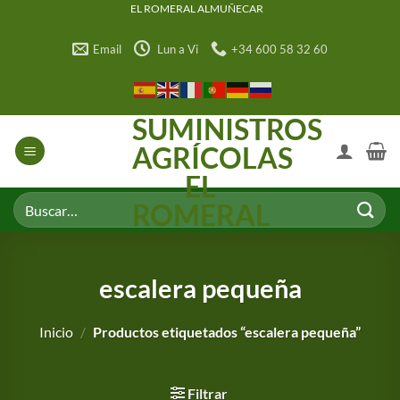
Saltar
EL ROMERAL ALMUÑECAR
al
Email
Lun a Vi
+34 600 58 32 60
contenido
SUMINISTROS
AGRÍCOLAS
EL
Buscar
ROMERAL
por:
escalera pequeña
Inicio
/
Productos etiquetados “escalera pequeña”
Filtrar