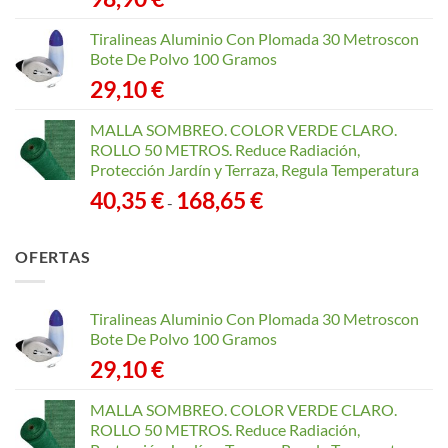
Tiralineas Aluminio Con Plomada 30 Metroscon
Bote De Polvo 100 Gramos
29,10
€
MALLA SOMBREO. COLOR VERDE CLARO.
ROLLO 50 METROS. Reduce Radiación,
Protección Jardín y Terraza, Regula Temperatura
Rango
40,35
€
168,65
€
-
de
precios:
OFERTAS
desde
40,35 €
hasta
Tiralineas Aluminio Con Plomada 30 Metroscon
168,65 €
Bote De Polvo 100 Gramos
29,10
€
MALLA SOMBREO. COLOR VERDE CLARO.
ROLLO 50 METROS. Reduce Radiación,