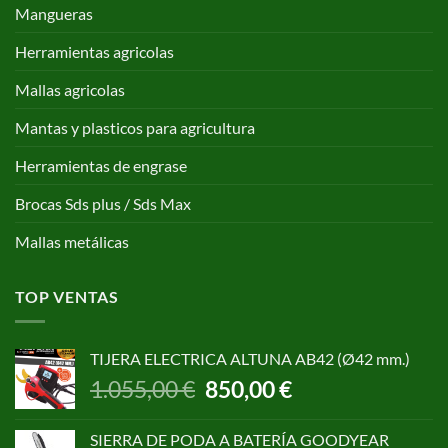
Mangueras
Herramientas agricolas
Mallas agricolas
Mantas y plasticos para agricultura
Herramientas de engrase
Brocas Sds plus / Sds Max
Mallas metálicas
TOP VENTAS
TIJERA ELECTRICA ALTUNA AB42 (Ø42 mm.)
El
El
1.055,00
€
850,00
€
precio
precio
original
actual
SIERRA DE PODA A BATERÍA GOODYEAR
era:
es: