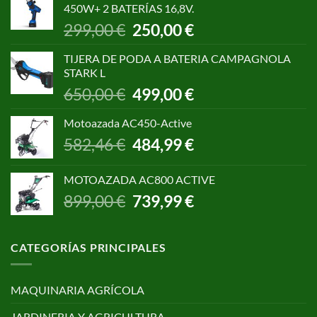
450W+ 2 BATERÍAS 16,8V.
1.055,00 €.
850,00 €.
El
El
299,00
€
250,00
€
precio
precio
original
actual
TIJERA DE PODA A BATERIA CAMPAGNOLA
era:
es:
STARK L
299,00 €.
250,00 €.
El
El
650,00
€
499,00
€
precio
precio
original
actual
Motoazada AC450-Active
era:
es:
El
El
582,46
€
484,99
€
650,00 €.
499,00 €.
precio
precio
original
actual
MOTOAZADA AC800 ACTIVE
era:
es:
El
El
899,00
€
739,99
€
582,46 €.
484,99 €.
precio
precio
original
actual
era:
es:
CATEGORÍAS PRINCIPALES
899,00 €.
739,99 €.
MAQUINARIA AGRÍCOLA
JARDINERIA Y AGRICULTURA