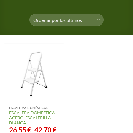
ESCALERAS DOMÉSTICAS
ESCALERA DOMESTICA
ACERO, ESCALERILLA
BLANCA
26,55
€
42,70
€
Rango
-
de