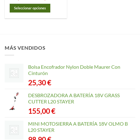
precios:
desde
Seleccionar opciones
26,55 €
hasta
Este
42,70 €
producto
tiene
múltiples
variantes.
MÁS VENDIDOS
Las
opciones
se
Bolsa Encofrador Nylon Doble Maurer Con
pueden
Cinturón
elegir
25,30
€
en
la
página
DESBROZADORA A BATERÍA 18V GRASS
de
CUTTER L20 STAYER
producto
155,00
€
MINI MOTOSIERRA A BATERÍA 18V OLMO B
L20 STAYER
98,90
€