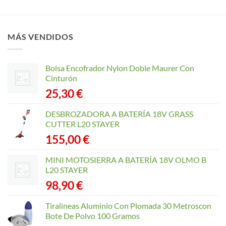
tiene
múltiples
variantes.
MÁS VENDIDOS
Las
opciones
se
Bolsa Encofrador Nylon Doble Maurer Con
pueden
Cinturón
elegir
25,30
€
en
la
página
DESBROZADORA A BATERÍA 18V GRASS
de
CUTTER L20 STAYER
producto
155,00
€
MINI MOTOSIERRA A BATERÍA 18V OLMO B
L20 STAYER
98,90
€
Tiralineas Aluminio Con Plomada 30 Metroscon
Bote De Polvo 100 Gramos