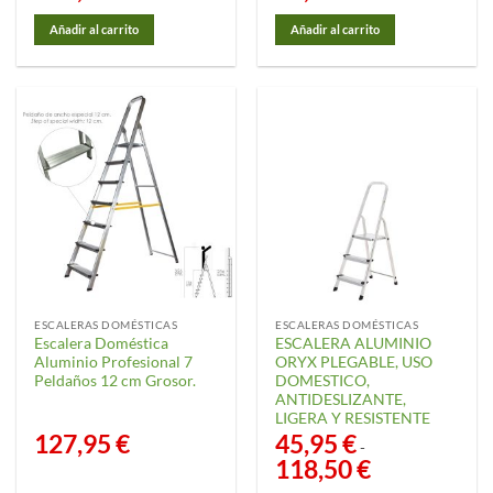
Añadir al carrito
Añadir al carrito
ESCALERAS DOMÉSTICAS
ESCALERAS DOMÉSTICAS
Escalera Doméstica
ESCALERA ALUMINIO
Aluminio Profesional 7
ORYX PLEGABLE, USO
Peldaños 12 cm Grosor.
DOMESTICO,
ANTIDESLIZANTE,
LIGERA Y RESISTENTE
127,95
€
45,95
€
-
118,50
€
Rango
de
precios: