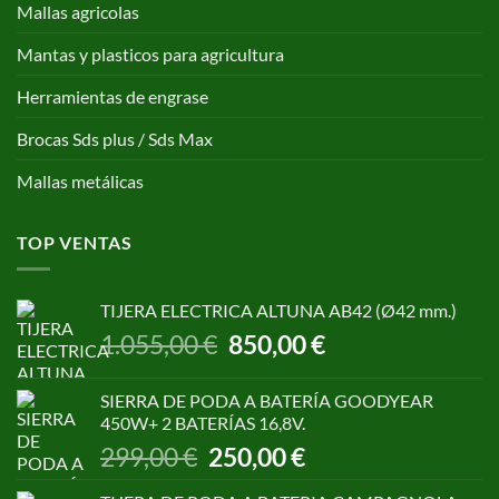
Mallas agricolas
Mantas y plasticos para agricultura
Herramientas de engrase
Brocas Sds plus / Sds Max
Mallas metálicas
TOP VENTAS
TIJERA ELECTRICA ALTUNA AB42 (Ø42 mm.)
El
El
1.055,00
€
850,00
€
precio
precio
original
actual
SIERRA DE PODA A BATERÍA GOODYEAR
era:
es:
450W+ 2 BATERÍAS 16,8V.
1.055,00 €.
850,00 €.
El
El
299,00
€
250,00
€
precio
precio
original
actual