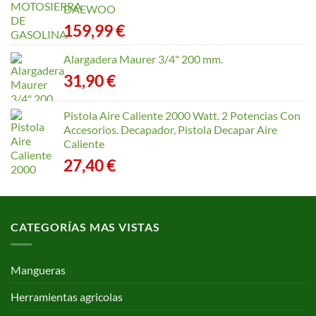
desde
DAEWOO
40,35 €
159,99
€
hasta
168,65 €
Alargadera Maurer 3/4" 200 mm.
31,90
€
Pistola Aire Caliente 2000 Watt. 2 Potencias Con
Accesorios. Decapador, Pistola Decapar Aire
Caliente
27,40
€
CATEGORÍAS MAS VISTAS
Mangueras
Herramientas agricolas