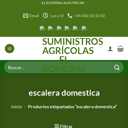
Saltar
EL ROMERAL ALMUÑECAR
al
Email
Lun a Vi
+34 600 58 32 60
contenido
SUMINISTROS
AGRÍCOLAS
EL
Buscar
ROMERAL
por:
escalera domestica
Inicio
/
Productos etiquetados “escalera domestica”
Filtrar