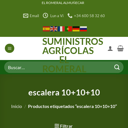
Saltar
EL ROMERAL ALMUÑECAR
al
Email
Lun a Vi
+34 600 58 32 60
contenido
SUMINISTROS
AGRÍCOLAS
EL
Buscar
ROMERAL
por:
escalera 10+10+10
Inicio
/
Productos etiquetados “escalera 10+10+10”
Filtrar