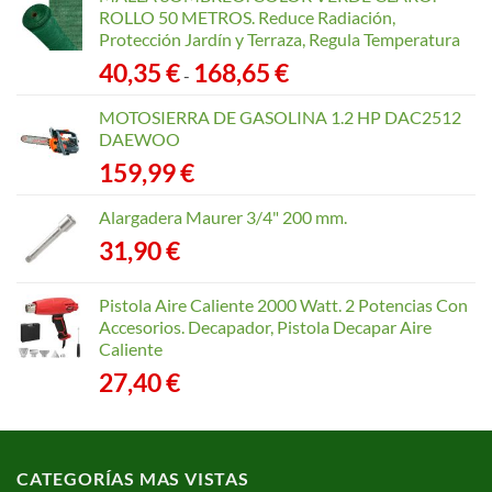
ROLLO 50 METROS. Reduce Radiación,
Protección Jardín y Terraza, Regula Temperatura
Rango
40,35
€
168,65
€
-
de
precios:
MOTOSIERRA DE GASOLINA 1.2 HP DAC2512
desde
DAEWOO
40,35 €
159,99
€
hasta
168,65 €
Alargadera Maurer 3/4" 200 mm.
31,90
€
Pistola Aire Caliente 2000 Watt. 2 Potencias Con
Accesorios. Decapador, Pistola Decapar Aire
Caliente
27,40
€
CATEGORÍAS MAS VISTAS