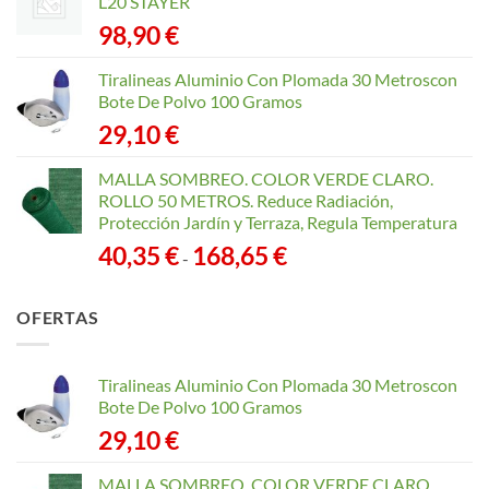
L20 STAYER
98,90
€
Tiralineas Aluminio Con Plomada 30 Metroscon
Bote De Polvo 100 Gramos
29,10
€
MALLA SOMBREO. COLOR VERDE CLARO.
ROLLO 50 METROS. Reduce Radiación,
Protección Jardín y Terraza, Regula Temperatura
Rango
40,35
€
168,65
€
-
de
precios:
OFERTAS
desde
40,35 €
hasta
Tiralineas Aluminio Con Plomada 30 Metroscon
168,65 €
Bote De Polvo 100 Gramos
29,10
€
MALLA SOMBREO. COLOR VERDE CLARO.