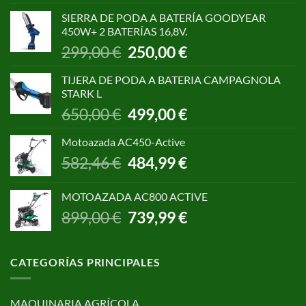
original
actual
SIERRA DE PODA A BATERÍA GOODYEAR
era:
es:
450W+ 2 BATERÍAS 16,8V.
1.055,00 €.
850,00 €.
El
El
299,00
€
250,00
€
precio
precio
original
actual
TIJERA DE PODA A BATERIA CAMPAGNOLA
era:
es:
STARK L
299,00 €.
250,00 €.
El
El
650,00
€
499,00
€
precio
precio
original
actual
Motoazada AC450-Active
era:
es:
El
El
582,46
€
484,99
€
650,00 €.
499,00 €.
precio
precio
original
actual
MOTOAZADA AC800 ACTIVE
era:
es:
El
El
899,00
€
739,99
€
582,46 €.
484,99 €.
precio
precio
original
actual
era:
es:
CATEGORÍAS PRINCIPALES
899,00 €.
739,99 €.
MAQUINARIA AGRÍCOLA