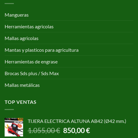
Mangueras
Herramientas agricolas
Mallas agricolas
Mantas y plasticos para agricultura
Herramientas de engrase
Brocas Sds plus / Sds Max
Mallas metálicas
TOP VENTAS
TIJERA ELECTRICA ALTUNA AB42 (Ø42 mm.)
El
El
1.055,00
€
850,00
€
precio
precio