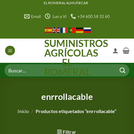
Saltar
EL ROMERAL ALMUÑECAR
al
Email
Lun a Vi
+34 600 58 32 60
contenido
SUMINISTROS
AGRÍCOLAS
EL
Buscar
ROMERAL
por:
enrrollacable
Inicio
/
Productos etiquetados “enrrollacable”
Filtrar