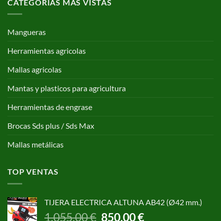
CATEGORÍAS MAS VISTAS
Mangueras
Herramientas agricolas
Mallas agricolas
Mantas y plasticos para agricultura
Herramientas de engrase
Brocas Sds plus / Sds Max
Mallas metálicas
TOP VENTAS
TIJERA ELECTRICA ALTUNA AB42 (Ø42 mm.)
El
El
1.055,00
€
850,00
€