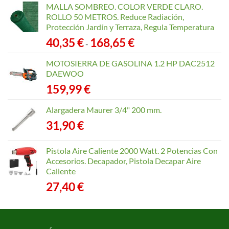
MALLA SOMBREO. COLOR VERDE CLARO.
ROLLO 50 METROS. Reduce Radiación,
Protección Jardín y Terraza, Regula Temperatura
Rango
40,35
€
168,65
€
-
de
precios:
MOTOSIERRA DE GASOLINA 1.2 HP DAC2512
desde
DAEWOO
40,35 €
159,99
€
hasta
168,65 €
Alargadera Maurer 3/4" 200 mm.
31,90
€
Pistola Aire Caliente 2000 Watt. 2 Potencias Con
Accesorios. Decapador, Pistola Decapar Aire
Caliente
27,40
€