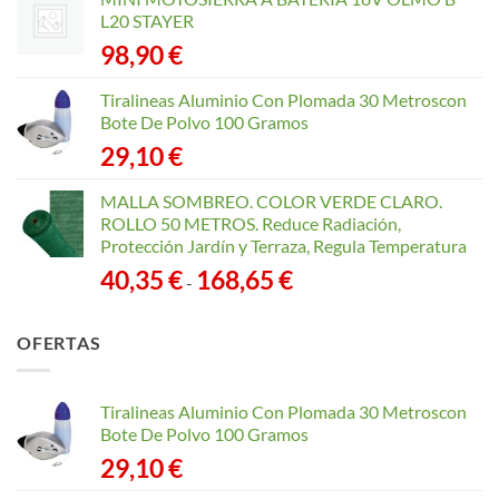
L20 STAYER
98,90
€
Tiralineas Aluminio Con Plomada 30 Metroscon
Bote De Polvo 100 Gramos
29,10
€
MALLA SOMBREO. COLOR VERDE CLARO.
ROLLO 50 METROS. Reduce Radiación,
Protección Jardín y Terraza, Regula Temperatura
Rango
40,35
€
168,65
€
-
de
precios:
OFERTAS
desde
40,35 €
hasta
Tiralineas Aluminio Con Plomada 30 Metroscon
168,65 €
Bote De Polvo 100 Gramos
29,10
€