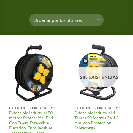
SIN EXISTENCIAS
EXTENSIBLES / PROLONGADORES / GUIAS
EXTENSIBLES / PROLONGADORES / GUIAS
Extensible Industrial 50
Extensible Industrial 4
metros Protección IP44
Tomas 50 Metros 3 x 1,5
Con Tapas, Extensible
mm. con Protección
Electrico, Enrollacables,
Sobrecarga
Alaragadera, Cable