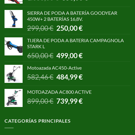
precio
precio
original
actual
SIERRA DE PODA A BATERÍA GOODYEAR
era:
es:
450W+ 2 BATERÍAS 16,8V.
1.055,00 €.
850,00 €.
El
El
299,00
€
250,00
€
precio
precio
original
actual
TIJERA DE PODA A BATERIA CAMPAGNOLA
era:
es:
STARK L
299,00 €.
250,00 €.
El
El
650,00
€
499,00
€
precio
precio
original
actual
Motoazada AC450-Active
era:
es:
El
El
582,46
€
484,99
€
650,00 €.
499,00 €.
precio
precio
original
actual
MOTOAZADA AC800 ACTIVE
era:
es:
El
El
899,00
€
739,99
€
582,46 €.
484,99 €.
precio
precio
original
actual
era:
es:
CATEGORÍAS PRINCIPALES
899,00 €.
739,99 €.