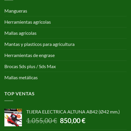
Mangueras
Herramientas agricolas
Mallas agricolas
Mantas y plasticos para agricultura
Herramientas de engrase
Brocas Sds plus / Sds Max
Mallas metálicas
TOP VENTAS
TIJERA ELECTRICA ALTUNA AB42 (Ø42 mm.)
El
El
1.055,00
€
850,00
€
precio
precio