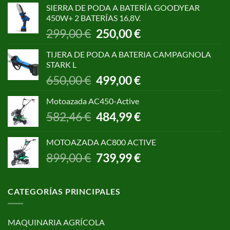
original
actual
SIERRA DE PODA A BATERÍA GOODYEAR
era:
es:
450W+ 2 BATERÍAS 16,8V.
1.055,00 €.
850,00 €.
El
El
299,00
€
250,00
€
precio
precio
original
actual
TIJERA DE PODA A BATERIA CAMPAGNOLA
era:
es:
STARK L
299,00 €.
250,00 €.
El
El
650,00
€
499,00
€
precio
precio
original
actual
Motoazada AC450-Active
era:
es:
El
El
582,46
€
484,99
€
650,00 €.
499,00 €.
precio
precio
original
actual
MOTOAZADA AC800 ACTIVE
era:
es:
El
El
899,00
€
739,99
€
582,46 €.
484,99 €.
precio
precio
original
actual
era:
es:
CATEGORÍAS PRINCIPALES
899,00 €.
739,99 €.
MAQUINARIA AGRÍCOLA