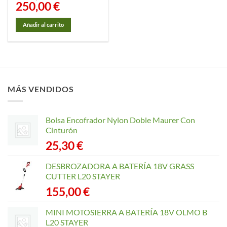
El
250,00
€
El
precio
precio
original
actual
era:
es:
Añadir al carrito
299,00 €.
250,00 €.
MÁS VENDIDOS
Bolsa Encofrador Nylon Doble Maurer Con
Cinturón
25,30
€
DESBROZADORA A BATERÍA 18V GRASS
CUTTER L20 STAYER
155,00
€
MINI MOTOSIERRA A BATERÍA 18V OLMO B
L20 STAYER