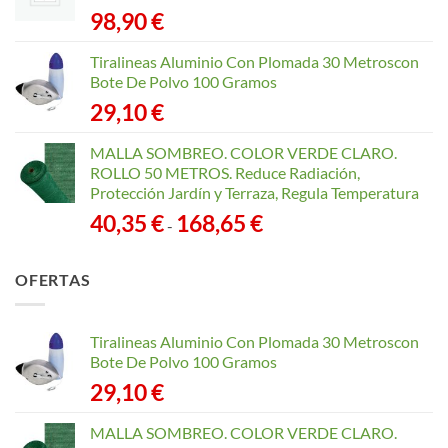
98,90
€
Tiralineas Aluminio Con Plomada 30 Metroscon
Bote De Polvo 100 Gramos
29,10
€
MALLA SOMBREO. COLOR VERDE CLARO.
ROLLO 50 METROS. Reduce Radiación,
Protección Jardín y Terraza, Regula Temperatura
Rango
40,35
€
168,65
€
-
de
precios:
OFERTAS
desde
40,35 €
hasta
Tiralineas Aluminio Con Plomada 30 Metroscon
168,65 €
Bote De Polvo 100 Gramos
29,10
€
MALLA SOMBREO. COLOR VERDE CLARO.