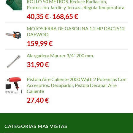
ROLLO 50 METROS. Reduce Radiación,
Protección Jardín y Terraza, Regula Temperatura
Rango
40,35
€
168,65
€
-
de
precios:
MOTOSIERRA DE GASOLINA 1.2 HP DAC2512
desde
DAEWOO
40,35 €
159,99
€
hasta
168,65 €
Alargadera Maurer 3/4" 200 mm.
31,90
€
Pistola Aire Caliente 2000 Watt. 2 Potencias Con
Accesorios. Decapador, Pistola Decapar Aire
Caliente
27,40
€
CATEGORÍAS MAS VISTAS