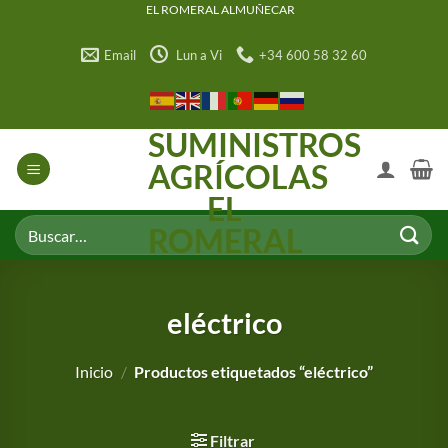
Saltar
EL ROMERAL ALMUÑECAR
al
Email
Lun a Vi
+34 600 58 32 60
contenido
SUMINISTROS
AGRÍCOLAS
EL
Buscar
ROMERAL
por:
eléctrico
Inicio
/
Productos etiquetados “eléctrico”
Filtrar