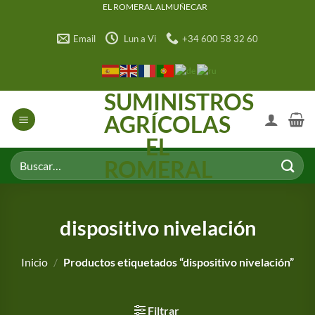
Saltar
EL ROMERAL ALMUÑECAR
al
Email
Lun a Vi
+34 600 58 32 60
contenido
SUMINISTROS
AGRÍCOLAS
EL
Buscar
ROMERAL
por:
dispositivo nivelación
Inicio
/
Productos etiquetados “dispositivo nivelación”
Filtrar