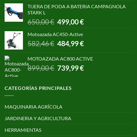
original
actual
TIJERA DE PODA A BATERIA CAMPAGNOLA
era:
es:
STARK L
299,00 €.
250,00 €.
El
El
650,00
€
499,00
€
precio
precio
original
actual
Motoazada AC450-Active
era:
es:
El
El
582,46
€
484,99
€
650,00 €.
499,00 €.
precio
precio
original
actual
MOTOAZADA AC800 ACTIVE
era:
es:
El
El
899,00
€
739,99
€
582,46 €.
484,99 €.
precio
precio
original
actual
era:
es:
CATEGORÍAS PRINCIPALES
899,00 €.
739,99 €.
MAQUINARIA AGRÍCOLA
JARDINERIA Y AGRICULTURA
HERRAMIENTAS