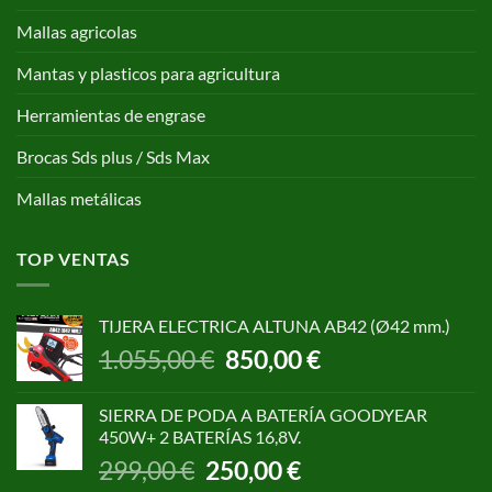
Mallas agricolas
Mantas y plasticos para agricultura
Herramientas de engrase
Brocas Sds plus / Sds Max
Mallas metálicas
TOP VENTAS
TIJERA ELECTRICA ALTUNA AB42 (Ø42 mm.)
El
El
1.055,00
€
850,00
€
precio
precio
original
actual
SIERRA DE PODA A BATERÍA GOODYEAR
era:
es:
450W+ 2 BATERÍAS 16,8V.
1.055,00 €.
850,00 €.
El
El
299,00
€
250,00
€
precio
precio