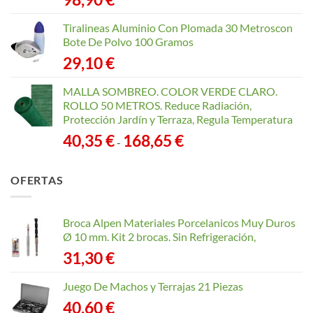
Tiralineas Aluminio Con Plomada 30 Metroscon
Bote De Polvo 100 Gramos
29,10
€
MALLA SOMBREO. COLOR VERDE CLARO.
ROLLO 50 METROS. Reduce Radiación,
Protección Jardín y Terraza, Regula Temperatura
Rango
40,35
€
168,65
€
-
de
precios:
OFERTAS
desde
40,35 €
hasta
Broca Alpen Materiales Porcelanicos Muy Duros
168,65 €
Ø 10 mm. Kit 2 brocas. Sin Refrigeración,
31,30
€
Juego De Machos y Terrajas 21 Piezas
40,60
€