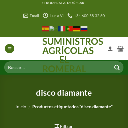
Saltar
EL ROMERAL ALMUÑECAR
al
Email
Lun a Vi
+34 600 58 32 60
contenido
SUMINISTROS
AGRÍCOLAS
EL
Buscar
ROMERAL
por:
disco diamante
Inicio
/
Productos etiquetados “disco diamante”
Filtrar