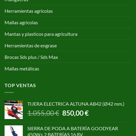
Herramientas agricolas
Mallas agricolas
Mantas y plasticos para agricultura
Herramientas de engrase
Brocas Sds plus / Sds Max
Mallas metálicas
TOP VENTAS
TIJERA ELECTRICA ALTUNA AB42 (Ø42 mm.)
El
El
1.055,00
€
850,00
€
precio
precio
original
actual
SIERRA DE PODA A BATERÍA GOODYEAR
era:
es:
450W+ 2 BATERÍAS 16,8V.