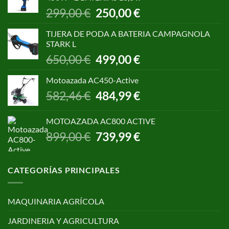
1.055,00 €.
850,00 €.
El
El
299,00
€
250,00
€
precio
precio
original
actual
TIJERA DE PODA A BATERIA CAMPAGNOLA
era:
es:
STARK L
299,00 €.
250,00 €.
El
El
650,00
€
499,00
€
precio
precio
original
actual
Motoazada AC450-Active
era:
es:
El
El
582,46
€
484,99
€
650,00 €.
499,00 €.
precio
precio
original
actual
MOTOAZADA AC800 ACTIVE
era:
es:
El
El
899,00
€
739,99
€
582,46 €.
484,99 €.
precio
precio
original
actual
era:
es:
CATEGORÍAS PRINCIPALES
899,00 €.
739,99 €.
MAQUINARIA AGRÍCOLA
JARDINERIA Y AGRICULTURA