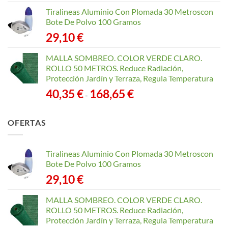
Tiralineas Aluminio Con Plomada 30 Metroscon
Bote De Polvo 100 Gramos
29,10
€
MALLA SOMBREO. COLOR VERDE CLARO.
ROLLO 50 METROS. Reduce Radiación,
Protección Jardín y Terraza, Regula Temperatura
Rango
40,35
€
168,65
€
-
de
precios:
OFERTAS
desde
40,35 €
hasta
Tiralineas Aluminio Con Plomada 30 Metroscon
168,65 €
Bote De Polvo 100 Gramos
29,10
€
MALLA SOMBREO. COLOR VERDE CLARO.
ROLLO 50 METROS. Reduce Radiación,
Protección Jardín y Terraza, Regula Temperatura