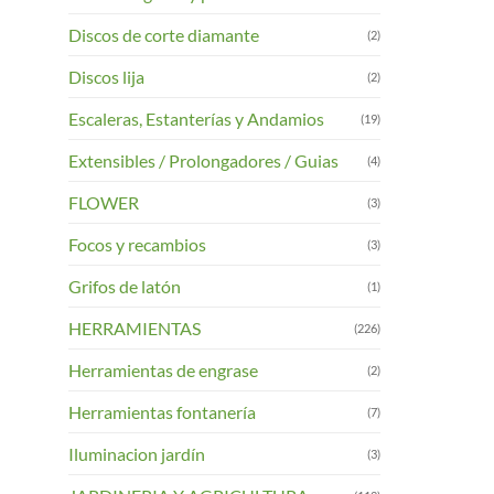
Discos de corte diamante
(2)
Discos lija
(2)
Escaleras, Estanterías y Andamios
(19)
Extensibles / Prolongadores / Guias
(4)
FLOWER
(3)
Focos y recambios
(3)
Grifos de latón
(1)
HERRAMIENTAS
(226)
Herramientas de engrase
(2)
Herramientas fontanería
(7)
Iluminacion jardín
(3)