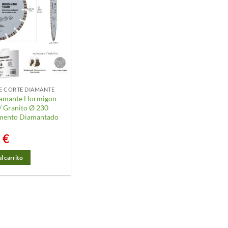
E CORTE DIAMANTE
iamante Hormigon
 Granito Ø 230
mento Diamantado
5
€
l carrito