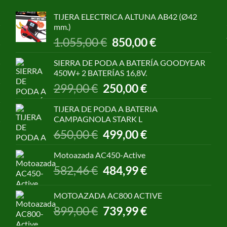
TIJERA ELECTRICA ALTUNA AB42 (Ø42
mm.)
El
El
1.055,00
€
850,00
€
precio
precio
original
actual
SIERRA DE PODA A BATERÍA GOODYEAR
era:
es:
450W+ 2 BATERÍAS 16,8V.
1.055,00 €.
850,00 €.
El
El
299,00
€
250,00
€
precio
precio
original
actual
TIJERA DE PODA A BATERIA
era:
es:
CAMPAGNOLA STARK L
299,00 €.
250,00 €.
El
El
650,00
€
499,00
€
precio
precio
original
actual
Motoazada AC450-Active
era:
es:
El
El
582,46
€
484,99
€
650,00 €.
499,00 €.
precio
precio
original
actual
MOTOAZADA AC800 ACTIVE
era:
es:
El
El
899,00
€
739,99
€
582,46 €.
484,99 €.
precio
precio