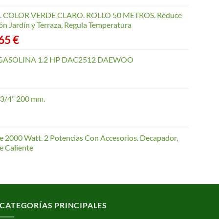
COLOR VERDE CLARO. ROLLO 50 METROS. Reduce
ón Jardín y Terraza, Regula Temperatura
Rango
,65
€
de
precios:
GASOLINA 1.2 HP DAC2512 DAEWOO
desde
40,35 €
hasta
 3/4" 200 mm.
168,65 €
te 2000 Watt. 2 Potencias Con Accesorios. Decapador,
e Caliente
CATEGORÍAS PRINCIPALES