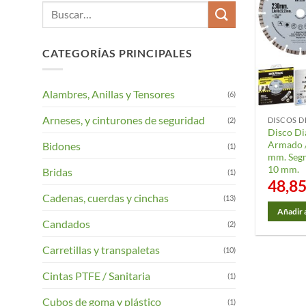
Buscar
por:
CATEGORÍAS PRINCIPALES
Alambres, Anillas y Tensores
(6)
Arneses, y cinturones de seguridad
(2)
DISCOS D
Disco D
Armado /
Bidones
(1)
mm. Seg
10 mm.
Bridas
(1)
48,8
Cadenas, cuerdas y cinchas
(13)
Añadir a
Candados
(2)
Carretillas y transpaletas
(10)
Cintas PTFE / Sanitaria
(1)
Cubos de goma y plástico
(1)