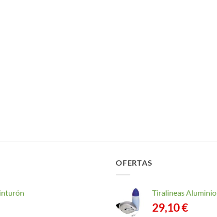
OFERTAS
inturón
Tiralineas Alumin
29,10
€