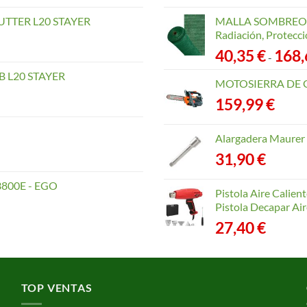
TTER L20 STAYER
MALLA SOMBREO. 
Radiación, Protecci
40,35
€
168
-
 L20 STAYER
MOTOSIERRA DE 
159,99
€
Alargadera Maurer
31,90
€
800E - EGO
Pistola Aire Calien
Pistola Decapar Air
27,40
€
TOP VENTAS