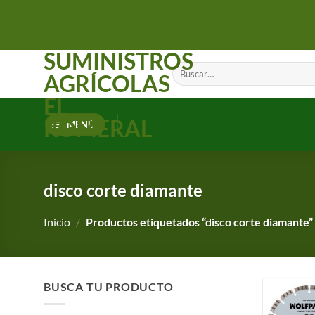
Saltar
al
contenido
SUMINISTROS
Buscar
AGRÍCOLAS
por:
EL
ROMERAL
MENÚ
disco corte diamante
Inicio
/
Productos etiquetados “disco corte diamante”
BUSCA TU PRODUCTO