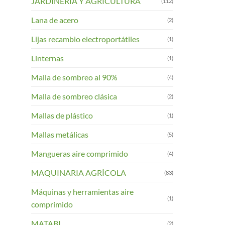
JARDINERIA Y AGRICULTURA
(112)
Lana de acero
(2)
Lijas recambio electroportátiles
(1)
Linternas
(1)
Malla de sombreo al 90%
(4)
Malla de sombreo clásica
(2)
Mallas de plástico
(1)
Mallas metálicas
(5)
Mangueras aire comprimido
(4)
MAQUINARIA AGRÍCOLA
(83)
Máquinas y herramientas aire
(1)
comprimido
MATABI
(2)