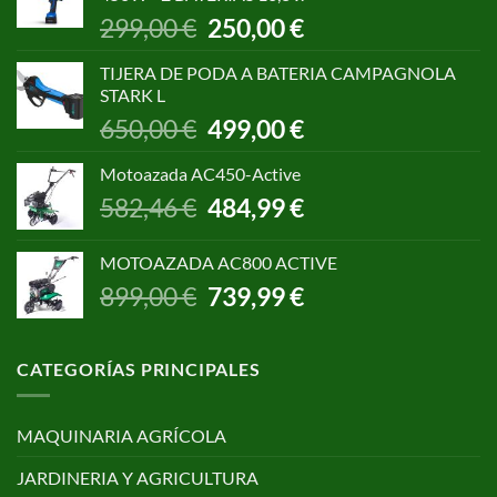
1.055,00 €.
850,00 €.
El
El
299,00
€
250,00
€
precio
precio
original
actual
TIJERA DE PODA A BATERIA CAMPAGNOLA
era:
es:
STARK L
299,00 €.
250,00 €.
El
El
650,00
€
499,00
€
precio
precio
original
actual
Motoazada AC450-Active
era:
es:
El
El
582,46
€
484,99
€
650,00 €.
499,00 €.
precio
precio
original
actual
MOTOAZADA AC800 ACTIVE
era:
es:
El
El
899,00
€
739,99
€
582,46 €.
484,99 €.
precio
precio
original
actual
era:
es:
CATEGORÍAS PRINCIPALES
899,00 €.
739,99 €.
MAQUINARIA AGRÍCOLA
JARDINERIA Y AGRICULTURA