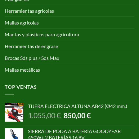
Herramientas agricolas
Mallas agricolas
Mantas y plasticos para agricultura
Herramientas de engrase
Brocas Sds plus / Sds Max
Mallas metálicas
TOP VENTAS
TIJERA ELECTRICA ALTUNA AB42 (Ø42 mm.)
El
El
1.055,00
€
850,00
€
precio
precio
original
actual
SIERRA DE PODA A BATERÍA GOODYEAR
era:
es:
450W+ 2 BATERÍAS 16,8V.