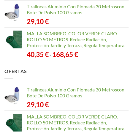
Tiralineas Aluminio Con Plomada 30 Metroscon
Bote De Polvo 100 Gramos
29,10
€
MALLA SOMBREO. COLOR VERDE CLARO.
ROLLO 50 METROS. Reduce Radiación,
Protección Jardín y Terraza, Regula Temperatura
Rango
40,35
€
168,65
€
-
de
precios:
OFERTAS
desde
40,35 €
hasta
Tiralineas Aluminio Con Plomada 30 Metroscon
168,65 €
Bote De Polvo 100 Gramos
29,10
€
MALLA SOMBREO. COLOR VERDE CLARO.
ROLLO 50 METROS. Reduce Radiación,
Protección Jardín y Terraza, Regula Temperatura