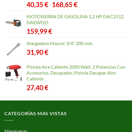
Rango
40,35
€
168,65
€
-
de
precios:
MOTOSIERRA DE GASOLINA 1.2 HP DAC2512
desde
DAEWOO
40,35 €
159,99
€
hasta
168,65 €
Alargadera Maurer 3/4" 200 mm.
31,90
€
Pistola Aire Caliente 2000 Watt. 2 Potencias Con
Accesorios. Decapador, Pistola Decapar Aire
Caliente
27,40
€
CATEGORÍAS MAS VISTAS
Mangueras