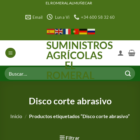
Saltar
EL ROMERAL ALMUÑECAR
al
Email
Lun a Vi
+34 600 58 32 60
contenido
SUMINISTROS
AGRÍCOLAS
EL
Buscar
ROMERAL
por:
Disco corte abrasivo
Inicio
/
Productos etiquetados “Disco corte abrasivo”
Filtrar