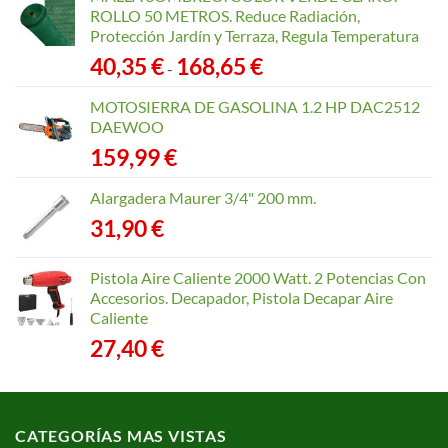
ROLLO 50 METROS. Reduce Radiación,
Protección Jardín y Terraza, Regula Temperatura
Rango
40,35
€
168,65
€
-
de
precios:
MOTOSIERRA DE GASOLINA 1.2 HP DAC2512
desde
DAEWOO
40,35 €
159,99
€
hasta
168,65 €
Alargadera Maurer 3/4" 200 mm.
31,90
€
Pistola Aire Caliente 2000 Watt. 2 Potencias Con
Accesorios. Decapador, Pistola Decapar Aire
Caliente
27,40
€
CATEGORÍAS MAS VISTAS