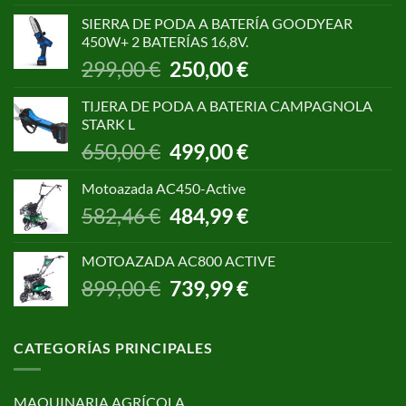
original
actual
SIERRA DE PODA A BATERÍA GOODYEAR
era:
es:
450W+ 2 BATERÍAS 16,8V.
1.055,00 €.
850,00 €.
El
El
299,00
€
250,00
€
precio
precio
original
actual
TIJERA DE PODA A BATERIA CAMPAGNOLA
era:
es:
STARK L
299,00 €.
250,00 €.
El
El
650,00
€
499,00
€
precio
precio
original
actual
Motoazada AC450-Active
era:
es:
El
El
582,46
€
484,99
€
650,00 €.
499,00 €.
precio
precio
original
actual
MOTOAZADA AC800 ACTIVE
era:
es:
El
El
899,00
€
739,99
€
582,46 €.
484,99 €.
precio
precio
original
actual
era:
es:
CATEGORÍAS PRINCIPALES
899,00 €.
739,99 €.
MAQUINARIA AGRÍCOLA