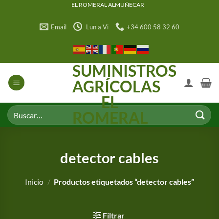
Saltar
EL ROMERAL ALMUÑECAR
al
Email
Lun a Vi
+34 600 58 32 60
contenido
SUMINISTROS
AGRÍCOLAS
EL
Buscar
ROMERAL
por:
detector cables
Inicio
/
Productos etiquetados “detector cables”
Filtrar