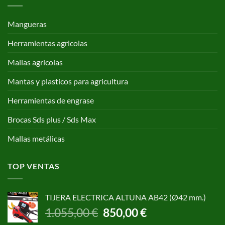
Mangueras
Herramientas agricolas
Mallas agricolas
Mantas y plasticos para agricultura
Herramientas de engrase
Brocas Sds plus / Sds Max
Mallas metálicas
TOP VENTAS
TIJERA ELECTRICA ALTUNA AB42 (Ø42 mm.)
El
El
1.055,00
€
850,00
€
precio
precio