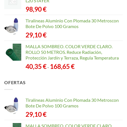
L20 STAYER
98,90
€
Tiralineas Aluminio Con Plomada 30 Metroscon
Bote De Polvo 100 Gramos
29,10
€
MALLA SOMBREO. COLOR VERDE CLARO.
ROLLO 50 METROS. Reduce Radiación,
Protección Jardín y Terraza, Regula Temperatura
Rango
40,35
€
168,65
€
-
de
precios:
OFERTAS
desde
40,35 €
hasta
Tiralineas Aluminio Con Plomada 30 Metroscon
168,65 €
Bote De Polvo 100 Gramos
29,10
€
MALLA SOMBREO. COLOR VERDE CLARO.