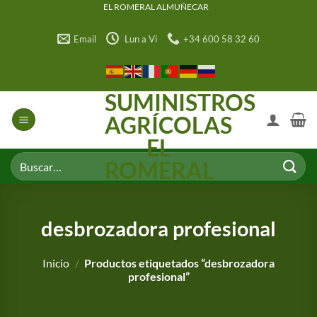
Saltar
EL ROMERAL ALMUÑECAR
al
Email
Lun a Vi
+34 600 58 32 60
contenido
SUMINISTROS
AGRÍCOLAS
EL
Buscar
ROMERAL
por:
desbrozadora profesional
Inicio
/
Productos etiquetados “desbrozadora
profesional”