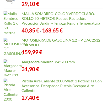
29,10
€
MALLA SOMBREO. COLOR VERDE CLARO.
ROLLO 50 METROS. Reduce Radiación,
Protección Jardín y Terraza, Regula Temperatura
Rango
40,35
€
168,65
€
-
de
precios:
MOTOSIERRA DE GASOLINA 1.2 HP DAC2512
desde
DAEWOO
40,35 €
159,99
€
hasta
168,65 €
Alargadera Maurer 3/4" 200 mm.
31,90
€
Pistola Aire Caliente 2000 Watt. 2 Potencias Con
Accesorios. Decapador, Pistola Decapar Aire
Caliente
27,40
€