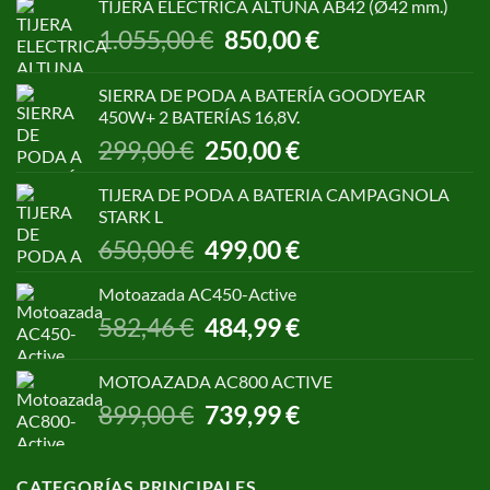
TIJERA ELECTRICA ALTUNA AB42 (Ø42 mm.)
El
El
1.055,00
€
850,00
€
precio
precio
original
actual
SIERRA DE PODA A BATERÍA GOODYEAR
era:
es:
450W+ 2 BATERÍAS 16,8V.
1.055,00 €.
850,00 €.
El
El
299,00
€
250,00
€
precio
precio
original
actual
TIJERA DE PODA A BATERIA CAMPAGNOLA
era:
es:
STARK L
299,00 €.
250,00 €.
El
El
650,00
€
499,00
€
precio
precio
original
actual
Motoazada AC450-Active
era:
es:
El
El
582,46
€
484,99
€
650,00 €.
499,00 €.
precio
precio
original
actual
MOTOAZADA AC800 ACTIVE
era:
es:
El
El
899,00
€
739,99
€
582,46 €.
484,99 €.
precio
precio
original
actual
era:
es:
CATEGORÍAS PRINCIPALES