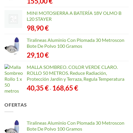
155,00
€
MINI MOTOSIERRA A BATERÍA 18V OLMO B
L20 STAYER
98,90
€
Tiralineas Aluminio Con Plomada 30 Metroscon
Bote De Polvo 100 Gramos
29,10
€
MALLA SOMBREO. COLOR VERDE CLARO.
ROLLO 50 METROS. Reduce Radiación,
Protección Jardín y Terraza, Regula Temperatura
Rango
40,35
€
168,65
€
-
de
precios:
OFERTAS
desde
40,35 €
hasta
Tiralineas Aluminio Con Plomada 30 Metroscon
168,65 €
Bote De Polvo 100 Gramos