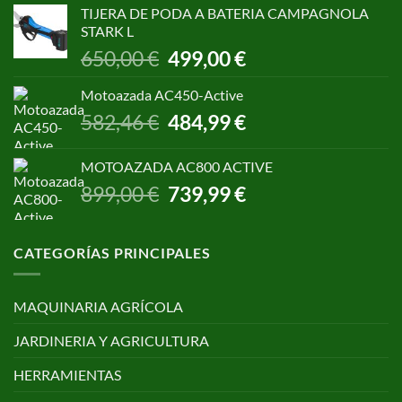
original
actual
TIJERA DE PODA A BATERIA CAMPAGNOLA
era:
es:
STARK L
299,00 €.
250,00 €.
El
El
650,00
€
499,00
€
precio
precio
original
actual
Motoazada AC450-Active
era:
es:
El
El
582,46
€
484,99
€
650,00 €.
499,00 €.
precio
precio
original
actual
MOTOAZADA AC800 ACTIVE
era:
es:
El
El
899,00
€
739,99
€
582,46 €.
484,99 €.
precio
precio
original
actual
era:
es:
CATEGORÍAS PRINCIPALES
899,00 €.
739,99 €.
MAQUINARIA AGRÍCOLA
JARDINERIA Y AGRICULTURA
HERRAMIENTAS