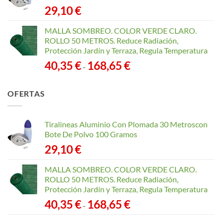
29,10
€
MALLA SOMBREO. COLOR VERDE CLARO.
ROLLO 50 METROS. Reduce Radiación,
Protección Jardín y Terraza, Regula Temperatura
Rango
40,35
€
168,65
€
-
de
precios:
OFERTAS
desde
40,35 €
hasta
Tiralineas Aluminio Con Plomada 30 Metroscon
168,65 €
Bote De Polvo 100 Gramos
29,10
€
MALLA SOMBREO. COLOR VERDE CLARO.
ROLLO 50 METROS. Reduce Radiación,
Protección Jardín y Terraza, Regula Temperatura
Rango
40,35
€
168,65
€
-
de