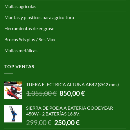
Mallas agricolas
Mantas y plasticos para agricultura
Herramientas de engrase
Brocas Sds plus / Sds Max
Mallas metálicas
TOP VENTAS
TIJERA ELECTRICA ALTUNA AB42 (Ø42 mm.)
El
El
1.055,00
€
850,00
€
precio
precio
original
actual
SIERRA DE PODA A BATERÍA GOODYEAR
era:
es:
450W+ 2 BATERÍAS 16,8V.
1.055,00 €.
850,00 €.
El
El
299,00
€
250,00
€
precio
precio