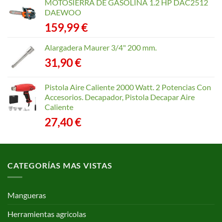
precios:
MOTOSIERRA DE GASOLINA 1.2 HP DAC2512
desde
DAEWOO
40,35 €
159,99
€
hasta
168,65 €
Alargadera Maurer 3/4" 200 mm.
31,90
€
Pistola Aire Caliente 2000 Watt. 2 Potencias Con
Accesorios. Decapador, Pistola Decapar Aire
Caliente
27,40
€
CATEGORÍAS MAS VISTAS
Mangueras
Herramientas agricolas