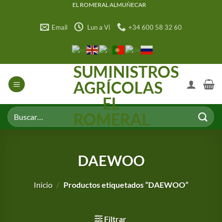
Saltar
EL ROMERAL ALMUÑECAR
al
Email
Lun a Vi
+34 600 58 32 60
contenido
SUMINISTROS
AGRÍCOLAS
EL
Buscar
ROMERAL
por:
DAEWOO
Inicio
/
Productos etiquetados “DAEWOO”
Filtrar