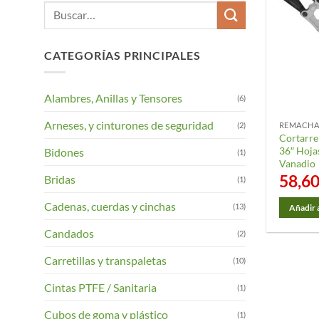
Buscar
por:
CATEGORÍAS PRINCIPALES
Alambres, Anillas y Tensores
(6)
Arneses, y cinturones de seguridad
(2)
REMACHA
Cortarr
36″ Hoja
Bidones
(1)
Vanadio
58,6
Bridas
(1)
Cadenas, cuerdas y cinchas
(13)
Añadir a
Candados
(2)
Carretillas y transpaletas
(10)
Cintas PTFE / Sanitaria
(1)
Cubos de goma y plástico
(1)