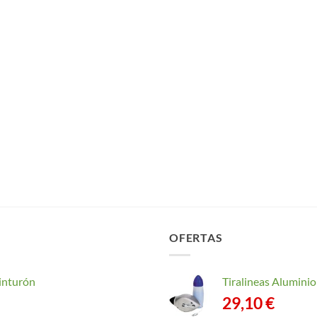
OFERTAS
inturón
Tiralineas Alumin
29,10
€