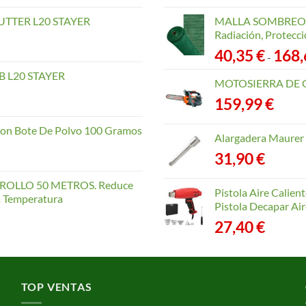
TTER L20 STAYER
MALLA SOMBREO. 
Radiación, Protecci
40,35
€
168
-
 L20 STAYER
MOTOSIERRA DE 
159,99
€
con Bote De Polvo 100 Gramos
Alargadera Maurer
31,90
€
OLLO 50 METROS. Reduce
Pistola Aire Calien
la Temperatura
Pistola Decapar Air
27,40
€
TOP VENTAS