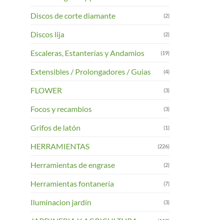
Discos de corte diamante
(2)
Discos lija
(2)
Escaleras, Estanterías y Andamios
(19)
Extensibles / Prolongadores / Guias
(4)
FLOWER
(3)
Focos y recambios
(3)
Grifos de latón
(1)
HERRAMIENTAS
(226)
Herramientas de engrase
(2)
Herramientas fontanería
(7)
Iluminacion jardín
(3)