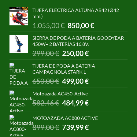
TIJERA ELECTRICA ALTUNA AB42 (Ø42
mm.)
El
El
1.055,00
€
850,00
€
precio
precio
original
actual
SIERRA DE PODA A BATERÍA GOODYEAR
era:
es:
450W+ 2 BATERÍAS 16,8V.
1.055,00 €.
850,00 €.
El
El
299,00
€
250,00
€
precio
precio
original
actual
TIJERA DE PODA A BATERIA
era:
es:
CAMPAGNOLA STARK L
299,00 €.
250,00 €.
El
El
650,00
€
499,00
€
precio
precio
original
actual
Motoazada AC450-Active
era:
es:
El
El
582,46
€
484,99
€
650,00 €.
499,00 €.
precio
precio
original
actual
MOTOAZADA AC800 ACTIVE
era:
es:
El
El
899,00
€
739,99
€
582,46 €.
484,99 €.
precio
precio