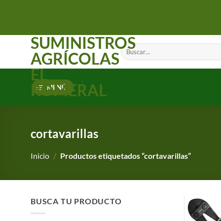
Saltar
al
contenido
SUMINISTROS
Buscar
AGRÍCOLAS
por:
EL
ROMERAL
MENÚ
cortavarillas
Inicio
/
Productos etiquetados “cortavarillas”
BUSCA TU PRODUCTO