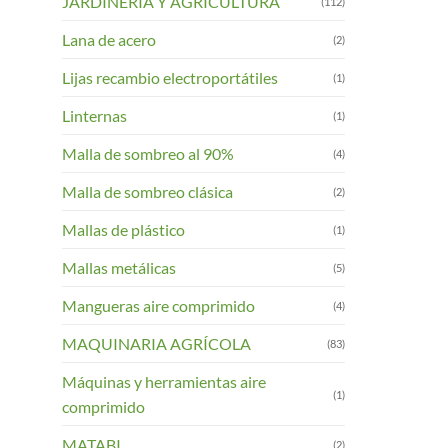
JARDINERIA Y AGRICULTURA
(112)
Lana de acero
(2)
Lijas recambio electroportátiles
(1)
Linternas
(1)
Malla de sombreo al 90%
(4)
Malla de sombreo clásica
(2)
Mallas de plástico
(1)
Mallas metálicas
(5)
Mangueras aire comprimido
(4)
MAQUINARIA AGRÍCOLA
(83)
Máquinas y herramientas aire
(1)
comprimido
MATABI
(2)