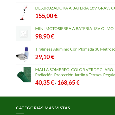
DESBROZADORA A BATERÍA 18V GRASS CU
155,00
€
MINI MOTOSIERRA A BATERÍA 18V OLMO B
98,90
€
Tiralineas Aluminio Con Plomada 30 Metros
29,10
€
MALLA SOMBREO. COLOR VERDE CLARO. R
Radiación, Protección Jardín y Terraza, Regu
Rango
40,35
€
168,65
€
-
de
precios:
desde
40,35 €
CATEGORÍAS MAS VISTAS
hasta
168,65 €