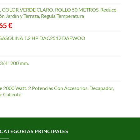
COLOR VERDE CLARO. ROLLO 50 METROS. Reduce
ón Jardín y Terraza, Regula Temperatura
Rango
,65
€
de
precios:
GASOLINA 1.2 HP DAC2512 DAEWOO
desde
40,35 €
hasta
 3/4" 200 mm.
168,65 €
te 2000 Watt. 2 Potencias Con Accesorios. Decapador,
e Caliente
CATEGORÍAS PRINCIPALES