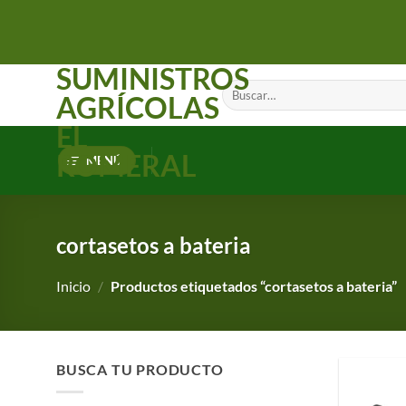
Saltar
al
contenido
SUMINISTROS
Buscar
AGRÍCOLAS
por:
EL
ROMERAL
MENÚ
cortasetos a bateria
Inicio
/
Productos etiquetados “cortasetos a bateria”
BUSCA TU PRODUCTO