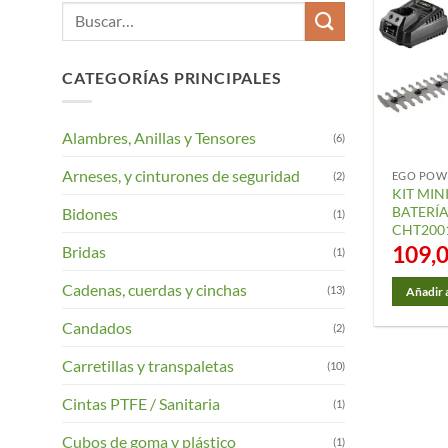
Buscar
por:
CATEGORÍAS PRINCIPALES
Alambres, Anillas y Tensores
(6)
Arneses, y cinturones de seguridad
(2)
EGO POW
KIT MIN
BATERÍ
Bidones
(1)
CHT2001
109,
Bridas
(1)
Cadenas, cuerdas y cinchas
(13)
Añadir a
Candados
(2)
Carretillas y transpaletas
(10)
Cintas PTFE / Sanitaria
(1)
Cubos de goma y plástico
(1)