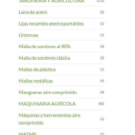
JARDINERIA Y AGRICULTURA
(112)
Lana de acero
(2)
Lijas recambio electroportátiles
(1)
Linternas
(1)
Malla de sombreo al 90%
(4)
Malla de sombreo clásica
(2)
Mallas de plástico
(1)
Mallas metálicas
(5)
Mangueras aire comprimido
(4)
MAQUINARIA AGRÍCOLA
(83)
Máquinas y herramientas aire
(1)
comprimido
MATABI
(2)