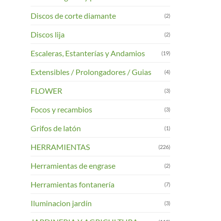
Discos de corte diamante
(2)
Discos lija
(2)
Escaleras, Estanterías y Andamios
(19)
Extensibles / Prolongadores / Guias
(4)
FLOWER
(3)
Focos y recambios
(3)
Grifos de latón
(1)
HERRAMIENTAS
(226)
Herramientas de engrase
(2)
Herramientas fontanería
(7)
Iluminacion jardín
(3)