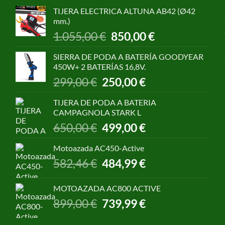
TIJERA ELECTRICA ALTUNA AB42 (Ø42
mm.)
El
El
1.055,00
€
850,00
€
precio
precio
original
actual
SIERRA DE PODA A BATERÍA GOODYEAR
era:
es:
450W+ 2 BATERÍAS 16,8V.
1.055,00 €.
850,00 €.
El
El
299,00
€
250,00
€
precio
precio
original
actual
TIJERA DE PODA A BATERIA
era:
es:
CAMPAGNOLA STARK L
299,00 €.
250,00 €.
El
El
650,00
€
499,00
€
precio
precio
original
actual
Motoazada AC450-Active
era:
es:
El
El
582,46
€
484,99
€
650,00 €.
499,00 €.
precio
precio
original
actual
MOTOAZADA AC800 ACTIVE
era:
es:
El
El
899,00
€
739,99
€
582,46 €.
484,99 €.
precio
precio
original
actual