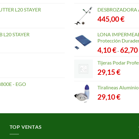
TTER L20 STAYER
DESBROZADORA A
445,00
€
 L20 STAYER
LONA IMPERMEABLE
Protección Durader
4,10
€
62,70
-
Tijeras Podar Prof
29,15
€
800E - EGO
Tiralineas Alumin
29,10
€
TOP VENTAS