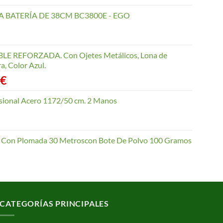
 BATERÍA DE 38CM BC3800E - EGO
 REFORZADA. Con Ojetes Metálicos, Lona de
a, Color Azul.
Rango
€
de
precios:
esional Acero 1172/50 cm. 2 Manos
desde
4,10 €
hasta
io Con Plomada 30 Metroscon Bote De Polvo 100 Gramos
62,70 €
CATEGORÍAS PRINCIPALES