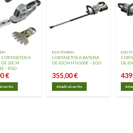
ER+
EGO POWER+
EGO P
I CORTASETOS A
CORTASETOS A BATERIA
CORTA
A DE 20CM
DE 65CM HT6500E – EGO
DE 65
E – EGO
00
€
355,00
€
439
l carrito
Añadir al carrito
Añadi