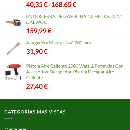
Rango
40,35
€
168,65
€
-
de
precios:
MOTOSIERRA DE GASOLINA 1.2 HP DAC2512
desde
DAEWOO
40,35 €
159,99
€
hasta
168,65 €
Alargadera Maurer 3/4" 200 mm.
31,90
€
Pistola Aire Caliente 2000 Watt. 2 Potencias Con
Accesorios. Decapador, Pistola Decapar Aire
Caliente
27,40
€
CATEGORÍAS MAS VISTAS
Mangueras