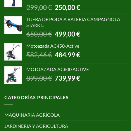
1.055,00 €.
850,00 €.
El
El
299,00
€
250,00
€
precio
precio
original
actual
TIJERA DE PODA A BATERIA CAMPAGNOLA
era:
es:
STARK L
299,00 €.
250,00 €.
El
El
650,00
€
499,00
€
precio
precio
original
actual
Motoazada AC450-Active
era:
es:
El
El
582,46
€
484,99
€
650,00 €.
499,00 €.
precio
precio
original
actual
MOTOAZADA AC800 ACTIVE
era:
es:
El
El
899,00
€
739,99
€
582,46 €.
484,99 €.
precio
precio
original
actual
era:
es:
CATEGORÍAS PRINCIPALES
899,00 €.
739,99 €.
MAQUINARIA AGRÍCOLA
JARDINERIA Y AGRICULTURA