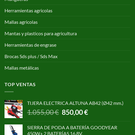
Herramientas agricolas
Mallas agricolas
Mantas y plasticos para agricultura
Herramientas de engrase
Brocas Sds plus / Sds Max
Mallas metálicas
TOP VENTAS
TIJERA ELECTRICA ALTUNA AB42 (Ø42 mm.)
El
El
1.055,00
€
850,00
€
precio
precio
original
actual
SIERRA DE PODA A BATERÍA GOODYEAR
era:
es:
450W+ 2 BATERÍAS 16,8V.