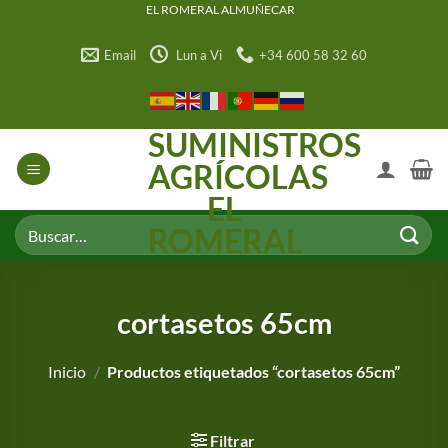
Saltar
EL ROMERAL ALMUÑECAR
al
Email
Lun a Vi
+34 600 58 32 60
contenido
SUMINISTROS
AGRÍCOLAS
EL
Buscar
ROMERAL
por:
cortasetos 65cm
Inicio
/
Productos etiquetados “cortasetos 65cm”
Filtrar