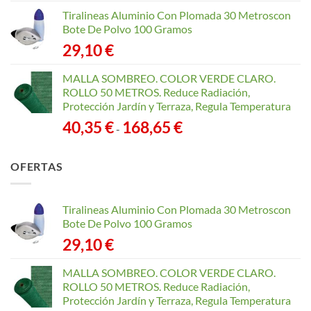
Tiralineas Aluminio Con Plomada 30 Metroscon
Bote De Polvo 100 Gramos
29,10
€
MALLA SOMBREO. COLOR VERDE CLARO.
ROLLO 50 METROS. Reduce Radiación,
Protección Jardín y Terraza, Regula Temperatura
Rango
40,35
€
168,65
€
-
de
precios:
OFERTAS
desde
40,35 €
hasta
Tiralineas Aluminio Con Plomada 30 Metroscon
168,65 €
Bote De Polvo 100 Gramos
29,10
€
MALLA SOMBREO. COLOR VERDE CLARO.
ROLLO 50 METROS. Reduce Radiación,
Protección Jardín y Terraza, Regula Temperatura