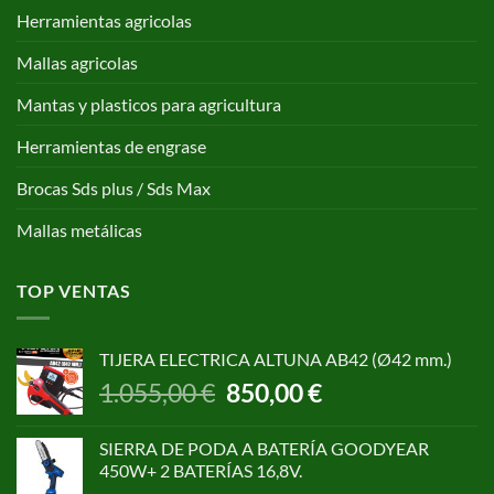
Herramientas agricolas
Mallas agricolas
Mantas y plasticos para agricultura
Herramientas de engrase
Brocas Sds plus / Sds Max
Mallas metálicas
TOP VENTAS
TIJERA ELECTRICA ALTUNA AB42 (Ø42 mm.)
El
El
1.055,00
€
850,00
€
precio
precio
original
actual
SIERRA DE PODA A BATERÍA GOODYEAR
era:
es:
450W+ 2 BATERÍAS 16,8V.
1.055,00 €.
850,00 €.