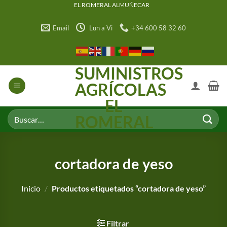
Saltar
EL ROMERAL ALMUÑECAR
al
Email
Lun a Vi
+34 600 58 32 60
contenido
SUMINISTROS
AGRÍCOLAS
EL
Buscar
ROMERAL
por:
cortadora de yeso
Inicio
/
Productos etiquetados “cortadora de yeso”
Filtrar