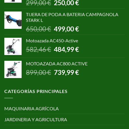
El
El
299,00
€
250,00
€
precio
precio
original
actual
TIJERA DE PODA A BATERIA CAMPAGNOLA
era:
es:
STARK L
299,00 €.
250,00 €.
El
El
650,00
€
499,00
€
precio
precio
original
actual
Motoazada AC450-Active
era:
es:
El
El
582,46
€
484,99
€
650,00 €.
499,00 €.
precio
precio
original
actual
MOTOAZADA AC800 ACTIVE
era:
es:
El
El
899,00
€
739,99
€
582,46 €.
484,99 €.
precio
precio
original
actual
era:
es:
CATEGORÍAS PRINCIPALES
899,00 €.
739,99 €.
MAQUINARIA AGRÍCOLA
JARDINERIA Y AGRICULTURA