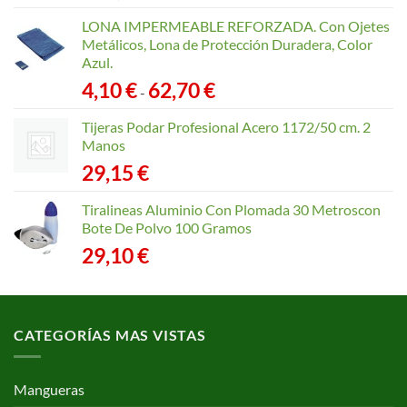
LONA IMPERMEABLE REFORZADA. Con Ojetes
Metálicos, Lona de Protección Duradera, Color
Azul.
Rango
4,10
€
62,70
€
-
de
precios:
Tijeras Podar Profesional Acero 1172/50 cm. 2
desde
Manos
4,10 €
29,15
€
hasta
62,70 €
Tiralineas Aluminio Con Plomada 30 Metroscon
Bote De Polvo 100 Gramos
29,10
€
CATEGORÍAS MAS VISTAS
Mangueras