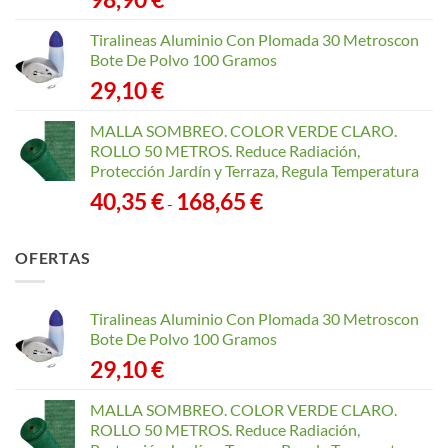
Tiralineas Aluminio Con Plomada 30 Metroscon
Bote De Polvo 100 Gramos
29,10
€
MALLA SOMBREO. COLOR VERDE CLARO.
ROLLO 50 METROS. Reduce Radiación,
Protección Jardín y Terraza, Regula Temperatura
Rango
40,35
€
168,65
€
-
de
precios:
OFERTAS
desde
40,35 €
hasta
Tiralineas Aluminio Con Plomada 30 Metroscon
168,65 €
Bote De Polvo 100 Gramos
29,10
€
MALLA SOMBREO. COLOR VERDE CLARO.
ROLLO 50 METROS. Reduce Radiación,