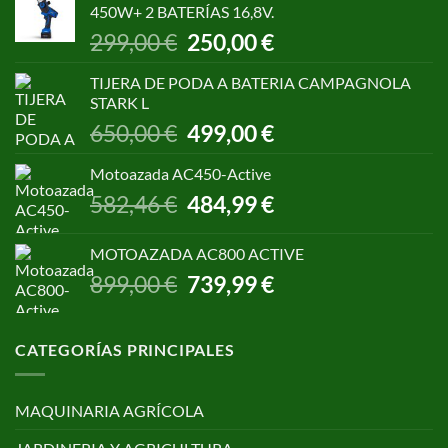
450W+ 2 BATERÍAS 16,8V.
1.055,00 €.
850,00 €.
El
El
299,00
€
250,00
€
precio
precio
original
actual
TIJERA DE PODA A BATERIA CAMPAGNOLA
era:
es:
STARK L
299,00 €.
250,00 €.
El
El
650,00
€
499,00
€
precio
precio
original
actual
Motoazada AC450-Active
era:
es:
El
El
582,46
€
484,99
€
650,00 €.
499,00 €.
precio
precio
original
actual
MOTOAZADA AC800 ACTIVE
era:
es:
El
El
899,00
€
739,99
€
582,46 €.
484,99 €.
precio
precio
original
actual
era:
es:
CATEGORÍAS PRINCIPALES
899,00 €.
739,99 €.
MAQUINARIA AGRÍCOLA