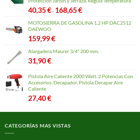
Protección Jardín y Terraza, Regula Temperatura
Rango
40,35
€
168,65
€
-
de
precios:
MOTOSIERRA DE GASOLINA 1.2 HP DAC2512
desde
DAEWOO
40,35 €
159,99
€
hasta
168,65 €
Alargadera Maurer 3/4" 200 mm.
31,90
€
Pistola Aire Caliente 2000 Watt. 2 Potencias Con
Accesorios. Decapador, Pistola Decapar Aire
Caliente
27,40
€
CATEGORÍAS MAS VISTAS