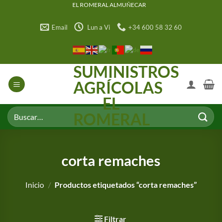
Saltar
EL ROMERAL ALMUÑECAR
al
Email
Lun a Vi
+34 600 58 32 60
contenido
SUMINISTROS
AGRÍCOLAS
EL
Buscar
ROMERAL
por:
corta remaches
Inicio
/
Productos etiquetados “corta remaches”
Filtrar