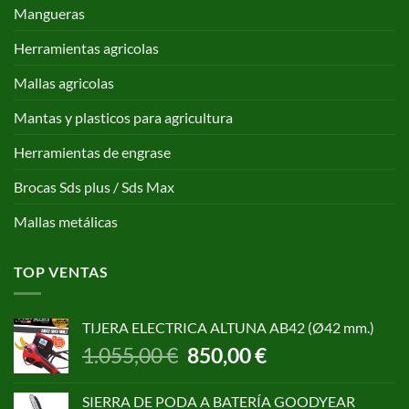
Mangueras
Herramientas agricolas
Mallas agricolas
Mantas y plasticos para agricultura
Herramientas de engrase
Brocas Sds plus / Sds Max
Mallas metálicas
TOP VENTAS
TIJERA ELECTRICA ALTUNA AB42 (Ø42 mm.)
El
El
1.055,00
€
850,00
€
precio
precio
original
actual
SIERRA DE PODA A BATERÍA GOODYEAR
era:
es: