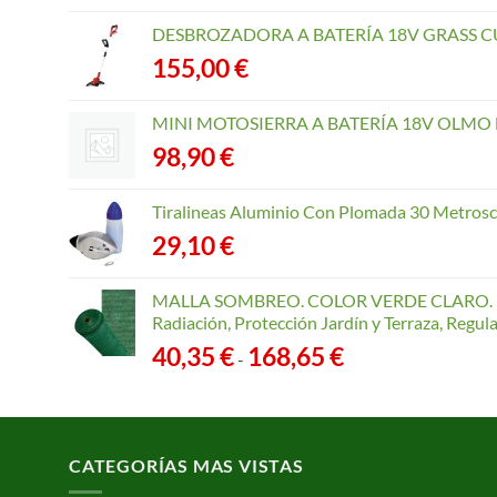
DESBROZADORA A BATERÍA 18V GRASS CU
155,00
€
MINI MOTOSIERRA A BATERÍA 18V OLMO B
98,90
€
Tiralineas Aluminio Con Plomada 30 Metros
29,10
€
MALLA SOMBREO. COLOR VERDE CLARO. R
Radiación, Protección Jardín y Terraza, Regu
Rango
40,35
€
168,65
€
-
de
precios:
desde
40,35 €
CATEGORÍAS MAS VISTAS
hasta
168,65 €