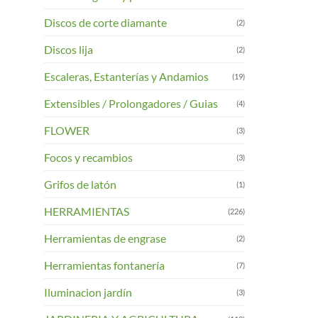
Las
opciones
Discos de corte diamante
(2)
se
Discos lija
pueden
(2)
elegir
Escaleras, Estanterías y Andamios
(19)
en
la
Extensibles / Prolongadores / Guias
(4)
página
FLOWER
(3)
de
product
Focos y recambios
(3)
Grifos de latón
(1)
HERRAMIENTAS
(226)
Herramientas de engrase
(2)
Herramientas fontanería
(7)
Iluminacion jardín
(3)