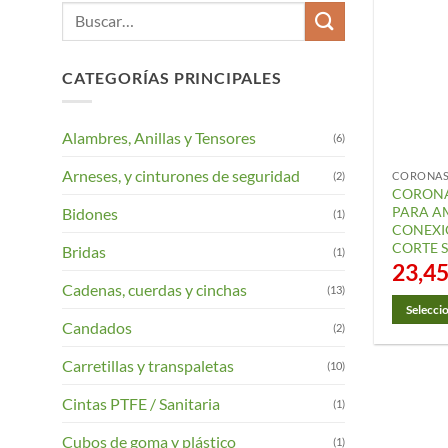
Buscar
por:
CATEGORÍAS PRINCIPALES
Alambres, Anillas y Tensores
(6)
Arneses, y cinturones de seguridad
(2)
CORONAS
CORONA
PARA A
Bidones
(1)
CONEXI
CORTE 
Bridas
(1)
23,4
Cadenas, cuerdas y cinchas
(13)
Selecci
Candados
(2)
Este
product
Carretillas y transpaletas
(10)
tiene
Cintas PTFE / Sanitaria
múltiple
(1)
variantes
Cubos de goma y plástico
(1)