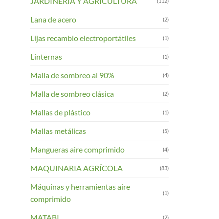
JARDINERIA Y AGRICULTURA
(112)
Lana de acero
(2)
Lijas recambio electroportátiles
(1)
Linternas
(1)
Malla de sombreo al 90%
(4)
Malla de sombreo clásica
(2)
Mallas de plástico
(1)
Mallas metálicas
(5)
Mangueras aire comprimido
(4)
MAQUINARIA AGRÍCOLA
(83)
Máquinas y herramientas aire
(1)
comprimido
MATABI
(2)