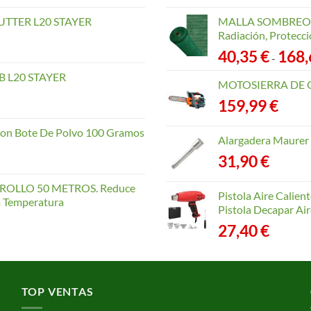
TTER L20 STAYER
MALLA SOMBREO. 
Radiación, Protecci
40,35
€
168
-
 L20 STAYER
MOTOSIERRA DE 
159,99
€
con Bote De Polvo 100 Gramos
Alargadera Maurer
31,90
€
OLLO 50 METROS. Reduce
Pistola Aire Calien
la Temperatura
Pistola Decapar Air
27,40
€
TOP VENTAS