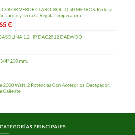
COLOR VERDE CLARO. ROLLO 50 METROS. Reduce
ón Jardín y Terraza, Regula Temperatura
Rango
,65
€
de
precios:
GASOLINA 1.2 HP DAC2512 DAEWOO
desde
40,35 €
hasta
 3/4" 200 mm.
168,65 €
te 2000 Watt. 2 Potencias Con Accesorios. Decapador,
e Caliente
CATEGORÍAS PRINCIPALES