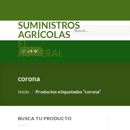
Saltar
al
contenido
SUMINISTROS
Buscar
AGRÍCOLAS
por:
EL
ROMERAL
MENÚ
corona
Inicio
/
Productos etiquetados “corona”
BUSCA TU PRODUCTO