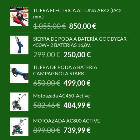
TIJERA ELECTRICA ALTUNA AB42 (Ø42
mm.)
El
El
1.055,00
€
850,00
€
precio
precio
original
actual
SIERRA DE PODA A BATERÍA GOODYEAR
era:
es:
450W+ 2 BATERÍAS 16,8V.
1.055,00 €.
850,00 €.
El
El
299,00
€
250,00
€
precio
precio
original
actual
TIJERA DE PODA A BATERIA
era:
es:
CAMPAGNOLA STARK L
299,00 €.
250,00 €.
El
El
650,00
€
499,00
€
precio
precio
original
actual
Motoazada AC450-Active
era:
es:
El
El
582,46
€
484,99
€
650,00 €.
499,00 €.
precio
precio
original
actual
MOTOAZADA AC800 ACTIVE
era:
es:
El
El
899,00
€
739,99
€
582,46 €.
484,99 €.
precio
precio