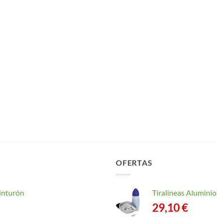
OFERTAS
inturón
Tiralineas Alumin
29,10
€