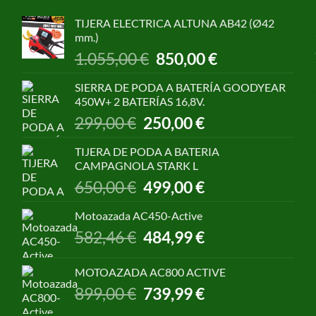
TIJERA ELECTRICA ALTUNA AB42 (Ø42
mm.)
El
El
1.055,00
€
850,00
€
precio
precio
original
actual
SIERRA DE PODA A BATERÍA GOODYEAR
era:
es:
450W+ 2 BATERÍAS 16,8V.
1.055,00 €.
850,00 €.
El
El
299,00
€
250,00
€
precio
precio
original
actual
TIJERA DE PODA A BATERIA
era:
es:
CAMPAGNOLA STARK L
299,00 €.
250,00 €.
El
El
650,00
€
499,00
€
precio
precio
original
actual
Motoazada AC450-Active
era:
es:
El
El
582,46
€
484,99
€
650,00 €.
499,00 €.
precio
precio
original
actual
MOTOAZADA AC800 ACTIVE
era:
es:
El
El
899,00
€
739,99
€
582,46 €.
484,99 €.
precio
precio