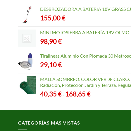
DESBROZADORA A BATERÍA 18V GRASS CU
155,00
€
MINI MOTOSIERRA A BATERÍA 18V OLMO B
98,90
€
Tiralineas Aluminio Con Plomada 30 Metros
29,10
€
MALLA SOMBREO. COLOR VERDE CLARO. R
Radiación, Protección Jardín y Terraza, Regu
Rango
40,35
€
168,65
€
-
de
precios:
desde
40,35 €
CATEGORÍAS MAS VISTAS
hasta
168,65 €