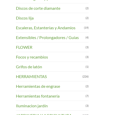
Las
opciones
Discos de corte diamante
(2)
se
Discos lija
pueden
(2)
elegir
Escaleras, Estanterías y Andamios
(19)
en
la
Extensibles / Prolongadores / Guias
(4)
página
FLOWER
(3)
de
product
Focos y recambios
(3)
Grifos de latón
(1)
HERRAMIENTAS
(226)
Herramientas de engrase
(2)
Herramientas fontanería
(7)
Iluminacion jardín
(3)