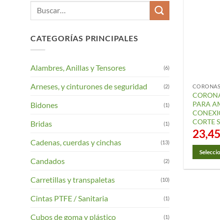
Buscar
por:
CATEGORÍAS PRINCIPALES
Alambres, Anillas y Tensores
(6)
Arneses, y cinturones de seguridad
(2)
CORONAS
CORONA
PARA A
Bidones
(1)
CONEXI
CORTE 
Bridas
(1)
23,4
Cadenas, cuerdas y cinchas
(13)
Selecci
Candados
(2)
Este
product
Carretillas y transpaletas
(10)
tiene
Cintas PTFE / Sanitaria
múltiple
(1)
variantes
Cubos de goma y plástico
(1)