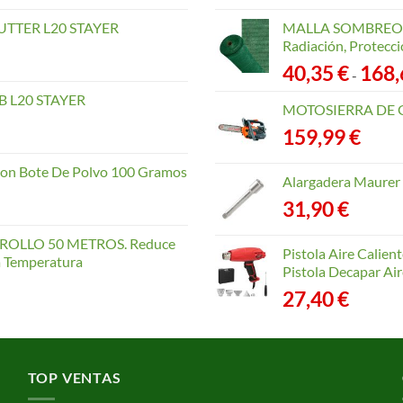
TTER L20 STAYER
MALLA SOMBREO. 
Radiación, Protecci
40,35
€
168
-
 L20 STAYER
MOTOSIERRA DE 
159,99
€
con Bote De Polvo 100 Gramos
Alargadera Maurer
31,90
€
OLLO 50 METROS. Reduce
Pistola Aire Calien
la Temperatura
Pistola Decapar Air
27,40
€
TOP VENTAS