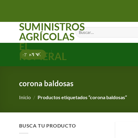
Saltar
al
contenido
SUMINISTROS
Buscar
AGRÍCOLAS
por:
EL
ROMERAL
MENÚ
corona baldosas
Inicio
/
Productos etiquetados “corona baldosas”
BUSCA TU PRODUCTO