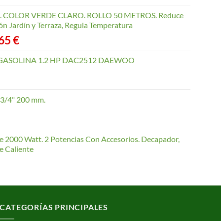
COLOR VERDE CLARO. ROLLO 50 METROS. Reduce
ón Jardín y Terraza, Regula Temperatura
Rango
,65
€
de
precios:
GASOLINA 1.2 HP DAC2512 DAEWOO
desde
40,35 €
hasta
 3/4" 200 mm.
168,65 €
te 2000 Watt. 2 Potencias Con Accesorios. Decapador,
e Caliente
CATEGORÍAS PRINCIPALES