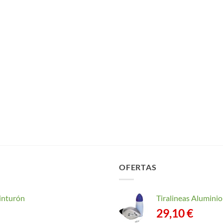
OFERTAS
inturón
Tiralineas Alumin
29,10
€