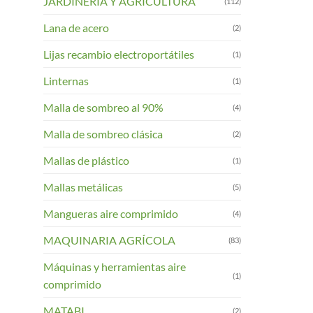
JARDINERIA Y AGRICULTURA
(112)
Lana de acero
(2)
Lijas recambio electroportátiles
(1)
Linternas
(1)
Malla de sombreo al 90%
(4)
Malla de sombreo clásica
(2)
Mallas de plástico
(1)
Mallas metálicas
(5)
Mangueras aire comprimido
(4)
MAQUINARIA AGRÍCOLA
(83)
Máquinas y herramientas aire
(1)
comprimido
MATABI
(2)