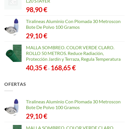
L20 STAYER
98,90
€
Tiralineas Aluminio Con Plomada 30 Metroscon
Bote De Polvo 100 Gramos
29,10
€
MALLA SOMBREO. COLOR VERDE CLARO.
ROLLO 50 METROS. Reduce Radiación,
Protección Jardín y Terraza, Regula Temperatura
Rango
40,35
€
168,65
€
-
de
precios:
OFERTAS
desde
40,35 €
hasta
Tiralineas Aluminio Con Plomada 30 Metroscon
168,65 €
Bote De Polvo 100 Gramos
29,10
€
MALLA SOMBREO. COLOR VERDE CLARO.