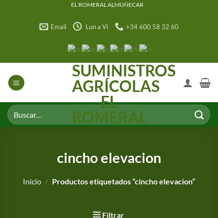
Saltar
EL ROMERAL ALMUÑECAR
al
Email
Lun a Vi
+34 600 58 32 60
contenido
SUMINISTROS
AGRÍCOLAS
EL
Buscar
ROMERAL
por:
cincho elevacion
Inicio
/
Productos etiquetados “cincho elevacion”
Filtrar