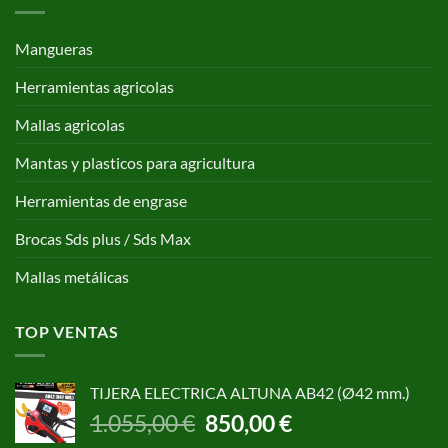
Mangueras
Herramientas agricolas
Mallas agricolas
Mantas y plasticos para agricultura
Herramientas de engrase
Brocas Sds plus / Sds Max
Mallas metálicas
TOP VENTAS
TIJERA ELECTRICA ALTUNA AB42 (Ø42 mm.)
El
El
1.055,00
€
850,00
€
precio
precio