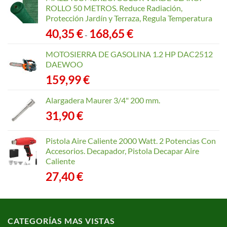
ROLLO 50 METROS. Reduce Radiación,
Protección Jardín y Terraza, Regula Temperatura
Rango
40,35
€
168,65
€
-
de
precios:
MOTOSIERRA DE GASOLINA 1.2 HP DAC2512
desde
DAEWOO
40,35 €
159,99
€
hasta
168,65 €
Alargadera Maurer 3/4" 200 mm.
31,90
€
Pistola Aire Caliente 2000 Watt. 2 Potencias Con
Accesorios. Decapador, Pistola Decapar Aire
Caliente
27,40
€
CATEGORÍAS MAS VISTAS