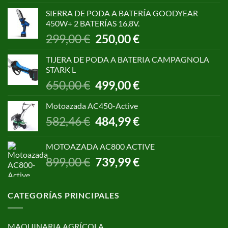
original
actual
SIERRA DE PODA A BATERÍA GOODYEAR
era:
es:
450W+ 2 BATERÍAS 16,8V.
1.055,00 €.
850,00 €.
El
El
299,00
€
250,00
€
precio
precio
original
actual
TIJERA DE PODA A BATERIA CAMPAGNOLA
era:
es:
STARK L
299,00 €.
250,00 €.
El
El
650,00
€
499,00
€
precio
precio
original
actual
Motoazada AC450-Active
era:
es:
El
El
582,46
€
484,99
€
650,00 €.
499,00 €.
precio
precio
original
actual
MOTOAZADA AC800 ACTIVE
era:
es:
El
El
899,00
€
739,99
€
582,46 €.
484,99 €.
precio
precio
original
actual
era:
es:
CATEGORÍAS PRINCIPALES
899,00 €.
739,99 €.
MAQUINARIA AGRÍCOLA