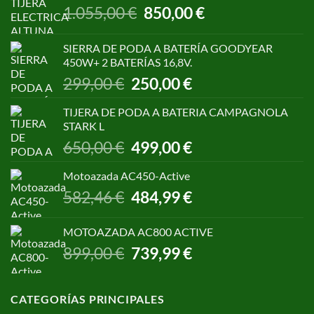
El
El
1.055,00
€
850,00
€
precio
precio
original
actual
SIERRA DE PODA A BATERÍA GOODYEAR
era:
es:
450W+ 2 BATERÍAS 16,8V.
1.055,00 €.
850,00 €.
El
El
299,00
€
250,00
€
precio
precio
original
actual
TIJERA DE PODA A BATERIA CAMPAGNOLA
era:
es:
STARK L
299,00 €.
250,00 €.
El
El
650,00
€
499,00
€
precio
precio
original
actual
Motoazada AC450-Active
era:
es:
El
El
582,46
€
484,99
€
650,00 €.
499,00 €.
precio
precio
original
actual
MOTOAZADA AC800 ACTIVE
era:
es:
El
El
899,00
€
739,99
€
582,46 €.
484,99 €.
precio
precio
original
actual
era:
es:
CATEGORÍAS PRINCIPALES
899,00 €.
739,99 €.