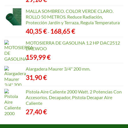
MALLA SOMBREO. COLOR VERDE CLARO.
ROLLO 50 METROS. Reduce Radiación,
Protección Jardín y Terraza, Regula Temperatura
Rango
40,35
€
168,65
€
-
de
precios:
MOTOSIERRA DE GASOLINA 1.2 HP DAC2512
desde
DAEWOO
40,35 €
159,99
€
hasta
168,65 €
Alargadera Maurer 3/4" 200 mm.
31,90
€
Pistola Aire Caliente 2000 Watt. 2 Potencias Con
Accesorios. Decapador, Pistola Decapar Aire
Caliente
27,40
€