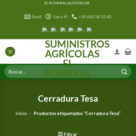
Saltar
EL ROMERAL ALMUÑECAR
al
Email
Lun a Vi
+34 600 58 32 60
contenido
SUMINISTROS
AGRÍCOLAS
EL
Buscar
ROMERAL
por:
Cerradura Tesa
Inicio
/
Productos etiquetados “Cerradura Tesa”
Filtrar