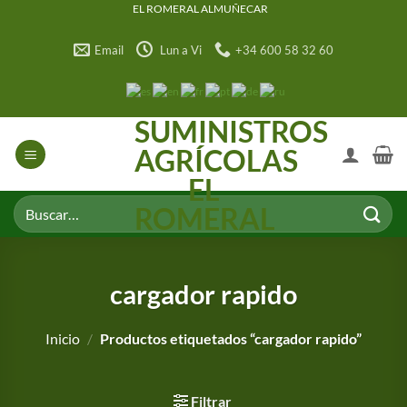
Saltar
EL ROMERAL ALMUÑECAR
al
Email
Lun a Vi
+34 600 58 32 60
contenido
SUMINISTROS
AGRÍCOLAS
EL
Buscar
ROMERAL
por:
cargador rapido
Inicio
/
Productos etiquetados “cargador rapido”
Filtrar