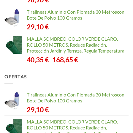
Tiralineas Aluminio Con Plomada 30 Metroscon
Bote De Polvo 100 Gramos
29,10
€
MALLA SOMBREO. COLOR VERDE CLARO.
ROLLO 50 METROS. Reduce Radiación,
Protección Jardín y Terraza, Regula Temperatura
Rango
40,35
€
168,65
€
-
de
precios:
OFERTAS
desde
40,35 €
hasta
Tiralineas Aluminio Con Plomada 30 Metroscon
168,65 €
Bote De Polvo 100 Gramos
29,10
€
MALLA SOMBREO. COLOR VERDE CLARO.
ROLLO 50 METROS. Reduce Radiación,