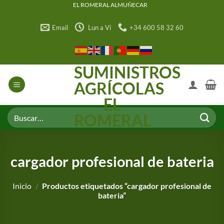
Saltar
EL ROMERAL ALMUÑECAR
al
Email
Lun a Vi
+34 600 58 32 60
contenido
SUMINISTROS
AGRÍCOLAS
EL
Buscar
ROMERAL
por:
cargador profesional de bateria
Inicio
/
Productos etiquetados “cargador profesional de
bateria”