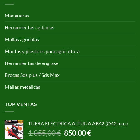
Mangueras
Herramientas agricolas
Mallas agricolas
Mantas y plasticos para agricultura
Herramientas de engrase
Brocas Sds plus / Sds Max
Mallas metálicas
TOP VENTAS
TIJERA ELECTRICA ALTUNA AB42 (Ø42 mm.)
El
El
1.055,00
€
850,00
€
precio
precio