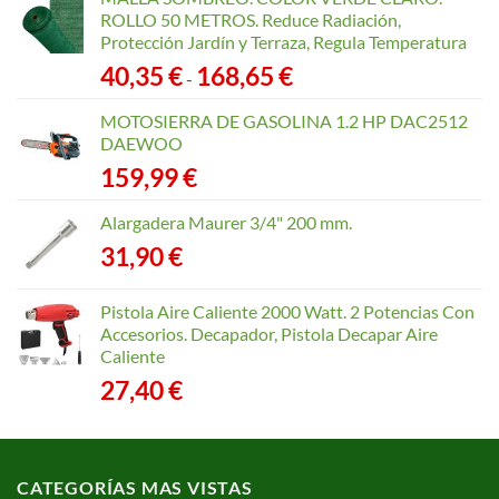
ROLLO 50 METROS. Reduce Radiación,
Protección Jardín y Terraza, Regula Temperatura
Rango
40,35
€
168,65
€
-
de
precios:
MOTOSIERRA DE GASOLINA 1.2 HP DAC2512
desde
DAEWOO
40,35 €
159,99
€
hasta
168,65 €
Alargadera Maurer 3/4" 200 mm.
31,90
€
Pistola Aire Caliente 2000 Watt. 2 Potencias Con
Accesorios. Decapador, Pistola Decapar Aire
Caliente
27,40
€
CATEGORÍAS MAS VISTAS