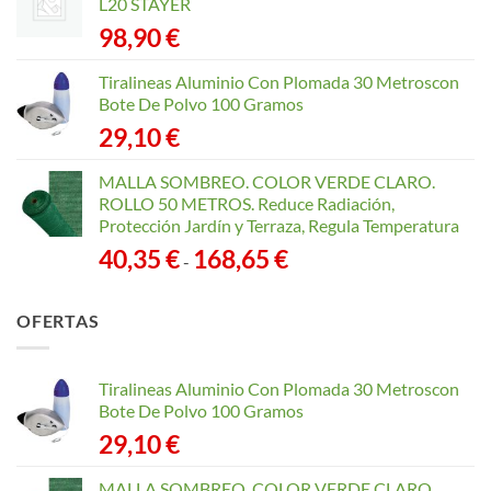
L20 STAYER
98,90
€
Tiralineas Aluminio Con Plomada 30 Metroscon
Bote De Polvo 100 Gramos
29,10
€
MALLA SOMBREO. COLOR VERDE CLARO.
ROLLO 50 METROS. Reduce Radiación,
Protección Jardín y Terraza, Regula Temperatura
Rango
40,35
€
168,65
€
-
de
precios:
OFERTAS
desde
40,35 €
hasta
Tiralineas Aluminio Con Plomada 30 Metroscon
168,65 €
Bote De Polvo 100 Gramos
29,10
€
MALLA SOMBREO. COLOR VERDE CLARO.