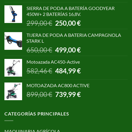
original
actual
SIERRA DE PODA A BATERÍA GOODYEAR
era:
es:
450W+ 2 BATERÍAS 16,8V.
1.055,00 €.
850,00 €.
El
El
299,00
€
250,00
€
precio
precio
original
actual
TIJERA DE PODA A BATERIA CAMPAGNOLA
era:
es:
STARK L
299,00 €.
250,00 €.
El
El
650,00
€
499,00
€
precio
precio
original
actual
Motoazada AC450-Active
era:
es:
El
El
582,46
€
484,99
€
650,00 €.
499,00 €.
precio
precio
original
actual
MOTOAZADA AC800 ACTIVE
era:
es:
El
El
899,00
€
739,99
€
582,46 €.
484,99 €.
precio
precio
original
actual
era:
es:
CATEGORÍAS PRINCIPALES
899,00 €.
739,99 €.
MAQUINARIA AGRÍCOLA