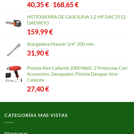
Rango
40,35
€
168,65
€
-
de
precios:
MOTOSIERRA DE GASOLINA 1.2 HP DAC2512
desde
DAEWOO
40,35 €
159,99
€
hasta
168,65 €
Alargadera Maurer 3/4" 200 mm.
31,90
€
Pistola Aire Caliente 2000 Watt. 2 Potencias Con
Accesorios. Decapador, Pistola Decapar Aire
Caliente
27,40
€
CATEGORÍAS MAS VISTAS
Mangueras