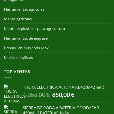
Herramientas agricolas
Mallas agricolas
Mantas y plasticos para agricultura
Herramientas de engrase
Brocas Sds plus / Sds Max
Mallas metálicas
TOP VENTAS
TIJERA ELECTRICA ALTUNA AB42 (Ø42 mm.)
El
El
1.055,00
€
850,00
€
precio
precio
original
actual
SIERRA DE PODA A BATERÍA GOODYEAR
era:
es:
450W+ 2 BATERÍAS 16,8V.