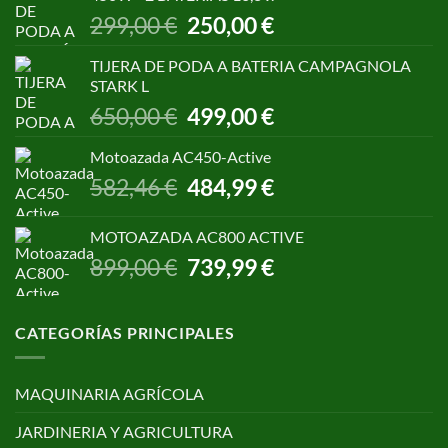
1.055,00 €.
850,00 €.
El
El
299,00
€
250,00
€
precio
precio
original
actual
TIJERA DE PODA A BATERIA CAMPAGNOLA
era:
es:
STARK L
299,00 €.
250,00 €.
El
El
650,00
€
499,00
€
precio
precio
original
actual
Motoazada AC450-Active
era:
es:
El
El
582,46
€
484,99
€
650,00 €.
499,00 €.
precio
precio
original
actual
MOTOAZADA AC800 ACTIVE
era:
es:
El
El
899,00
€
739,99
€
582,46 €.
484,99 €.
precio
precio
original
actual
era:
es:
CATEGORÍAS PRINCIPALES
899,00 €.
739,99 €.
MAQUINARIA AGRÍCOLA
JARDINERIA Y AGRICULTURA