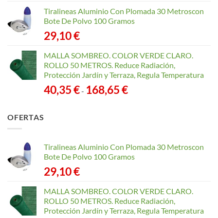
Tiralineas Aluminio Con Plomada 30 Metroscon
Bote De Polvo 100 Gramos
29,10
€
MALLA SOMBREO. COLOR VERDE CLARO.
ROLLO 50 METROS. Reduce Radiación,
Protección Jardín y Terraza, Regula Temperatura
Rango
40,35
€
168,65
€
-
de
precios:
OFERTAS
desde
40,35 €
hasta
Tiralineas Aluminio Con Plomada 30 Metroscon
168,65 €
Bote De Polvo 100 Gramos
29,10
€
MALLA SOMBREO. COLOR VERDE CLARO.
ROLLO 50 METROS. Reduce Radiación,
Protección Jardín y Terraza, Regula Temperatura