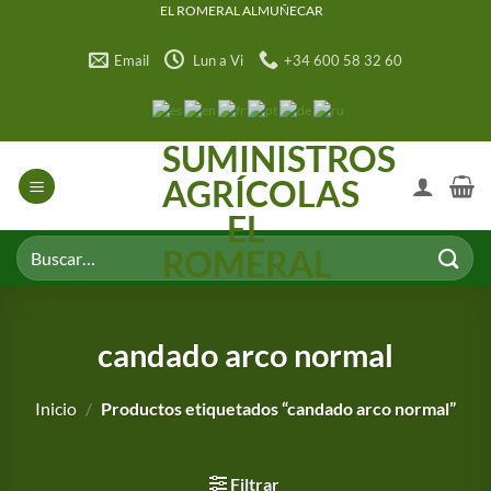
Saltar
EL ROMERAL ALMUÑECAR
al
Email
Lun a Vi
+34 600 58 32 60
contenido
SUMINISTROS
AGRÍCOLAS
EL
Buscar
ROMERAL
por:
candado arco normal
Inicio
/
Productos etiquetados “candado arco normal”
Filtrar