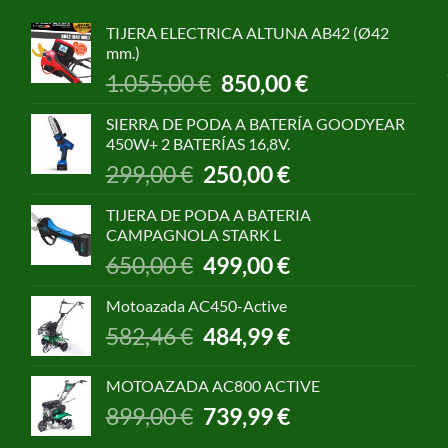
TIJERA ELECTRICA ALTUNA AB42 (Ø42
mm.)
El
El
1.055,00
€
850,00
€
precio
precio
original
actual
SIERRA DE PODA A BATERÍA GOODYEAR
era:
es:
450W+ 2 BATERÍAS 16,8V.
1.055,00 €.
850,00 €.
El
El
299,00
€
250,00
€
precio
precio
original
actual
TIJERA DE PODA A BATERIA
era:
es:
CAMPAGNOLA STARK L
299,00 €.
250,00 €.
El
El
650,00
€
499,00
€
precio
precio
original
actual
Motoazada AC450-Active
era:
es:
El
El
582,46
€
484,99
€
650,00 €.
499,00 €.
precio
precio
original
actual
MOTOAZADA AC800 ACTIVE
era:
es:
El
El
899,00
€
739,99
€
582,46 €.
484,99 €.
precio
precio