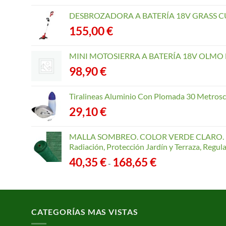
DESBROZADORA A BATERÍA 18V GRASS CU
155,00
€
MINI MOTOSIERRA A BATERÍA 18V OLMO B
98,90
€
Tiralineas Aluminio Con Plomada 30 Metros
29,10
€
MALLA SOMBREO. COLOR VERDE CLARO. R
Radiación, Protección Jardín y Terraza, Regu
Rango
40,35
€
168,65
€
-
de
precios:
desde
40,35 €
CATEGORÍAS MAS VISTAS
hasta
168,65 €