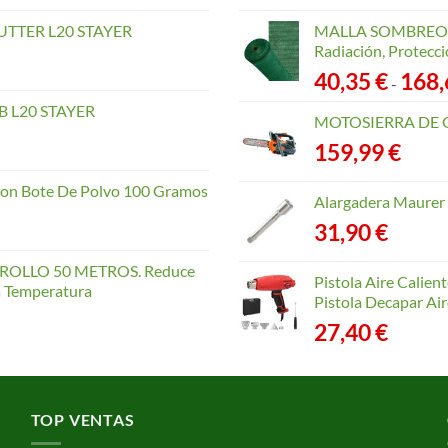
TTER L20 STAYER
MALLA SOMBREO. 
Radiación, Protecci
40,35
€
168
-
 L20 STAYER
MOTOSIERRA DE 
159,99
€
con Bote De Polvo 100 Gramos
Alargadera Maurer
31,90
€
OLLO 50 METROS. Reduce
Pistola Aire Calien
la Temperatura
Pistola Decapar Air
27,40
€
TOP VENTAS