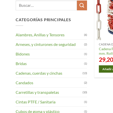
Buscar
por:
CATEGORÍAS PRINCIPALES
Alambres, Anillas y Tensores
(6)
Arneses, y cinturones de seguridad
(2)
CADENA 
Cadena P
mm. Roll
Bidones
(1)
29,2
Bridas
(1)
Añadir a
Cadenas, cuerdas y cinchas
(13)
Candados
(2)
Carretillas y transpaletas
(10)
Cintas PTFE / Sanitaria
(1)
Cubos de goma y plástico
(1)