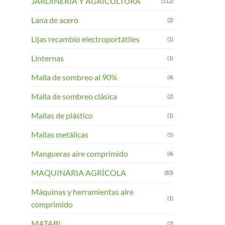
JARDINERIA Y AGRICULTURA
(112)
Lana de acero
(2)
Lijas recambio electroportátiles
(1)
Linternas
(1)
Malla de sombreo al 90%
(4)
Malla de sombreo clásica
(2)
Mallas de plástico
(1)
Mallas metálicas
(5)
Mangueras aire comprimido
(4)
MAQUINARIA AGRÍCOLA
(83)
Máquinas y herramientas aire
(1)
comprimido
MATABI
(2)