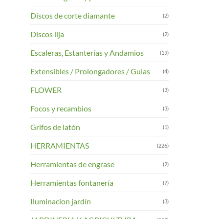
Discos de corte diamante
(2)
Discos lija
(2)
Escaleras, Estanterías y Andamios
(19)
Extensibles / Prolongadores / Guias
(4)
FLOWER
(3)
Focos y recambios
(3)
Grifos de latón
(1)
HERRAMIENTAS
(226)
Herramientas de engrase
(2)
Herramientas fontanería
(7)
Iluminacion jardín
(3)