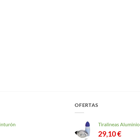
OFERTAS
inturón
Tiralineas Alumin
29,10
€