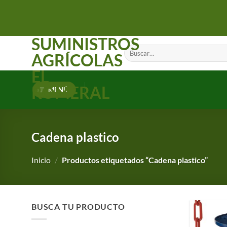
Saltar
al
contenido
SUMINISTROS
Buscar
AGRÍCOLAS
por:
EL
ROMERAL
MENÚ
Cadena plastico
Inicio
/
Productos etiquetados “Cadena plastico”
BUSCA TU PRODUCTO