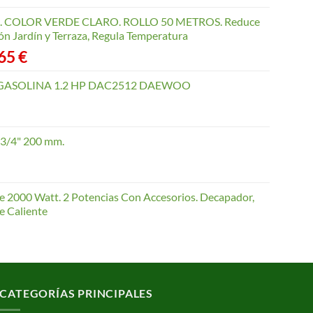
COLOR VERDE CLARO. ROLLO 50 METROS. Reduce
ón Jardín y Terraza, Regula Temperatura
Rango
,65
€
de
precios:
GASOLINA 1.2 HP DAC2512 DAEWOO
desde
40,35 €
hasta
 3/4" 200 mm.
168,65 €
te 2000 Watt. 2 Potencias Con Accesorios. Decapador,
e Caliente
CATEGORÍAS PRINCIPALES