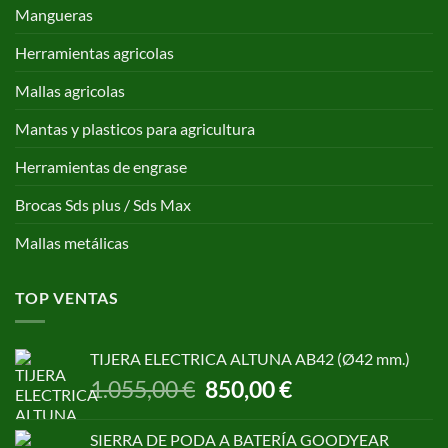
Mangueras
Herramientas agricolas
Mallas agricolas
Mantas y plasticos para agricultura
Herramientas de engrase
Brocas Sds plus / Sds Max
Mallas metálicas
TOP VENTAS
TIJERA ELECTRICA ALTUNA AB42 (Ø42 mm.)
El
El
1.055,00
€
850,00
€
precio
precio
original
actual
SIERRA DE PODA A BATERÍA GOODYEAR
era:
es: