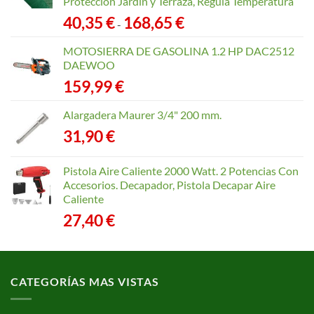
Protección Jardín y Terraza, Regula Temperatura
Rango
40,35
€
168,65
€
-
de
precios:
MOTOSIERRA DE GASOLINA 1.2 HP DAC2512
desde
DAEWOO
40,35 €
159,99
€
hasta
168,65 €
Alargadera Maurer 3/4" 200 mm.
31,90
€
Pistola Aire Caliente 2000 Watt. 2 Potencias Con
Accesorios. Decapador, Pistola Decapar Aire
Caliente
27,40
€
CATEGORÍAS MAS VISTAS