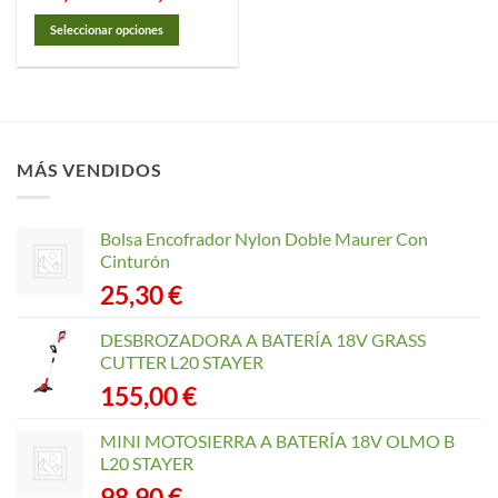
precios:
desde
Seleccionar opciones
10,45 €
hasta
Este
65,35 €
producto
tiene
múltiples
variantes.
MÁS VENDIDOS
Las
opciones
se
Bolsa Encofrador Nylon Doble Maurer Con
pueden
Cinturón
elegir
25,30
€
en
la
página
DESBROZADORA A BATERÍA 18V GRASS
de
CUTTER L20 STAYER
producto
155,00
€
MINI MOTOSIERRA A BATERÍA 18V OLMO B
L20 STAYER
98,90
€