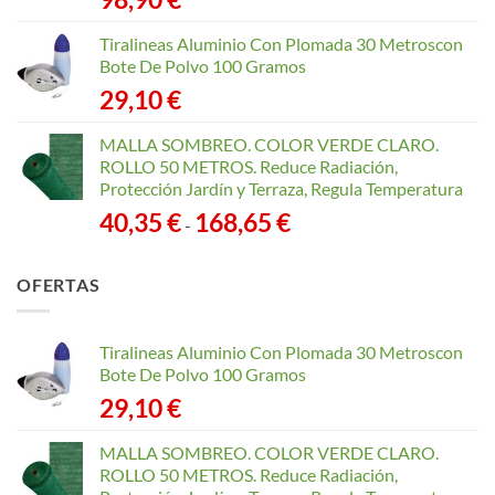
Tiralineas Aluminio Con Plomada 30 Metroscon
Bote De Polvo 100 Gramos
29,10
€
MALLA SOMBREO. COLOR VERDE CLARO.
ROLLO 50 METROS. Reduce Radiación,
Protección Jardín y Terraza, Regula Temperatura
Rango
40,35
€
168,65
€
-
de
precios:
OFERTAS
desde
40,35 €
hasta
Tiralineas Aluminio Con Plomada 30 Metroscon
168,65 €
Bote De Polvo 100 Gramos
29,10
€
MALLA SOMBREO. COLOR VERDE CLARO.
ROLLO 50 METROS. Reduce Radiación,