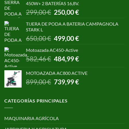
450W+ 2 BATERÍAS 16,8V.
1.055,00 €.
850,00 €.
El
El
299,00
€
250,00
€
precio
precio
original
actual
TIJERA DE PODA A BATERIA CAMPAGNOLA
era:
es:
STARK L
299,00 €.
250,00 €.
El
El
650,00
€
499,00
€
precio
precio
original
actual
Motoazada AC450-Active
era:
es:
El
El
582,46
€
484,99
€
650,00 €.
499,00 €.
precio
precio
original
actual
MOTOAZADA AC800 ACTIVE
era:
es:
El
El
899,00
€
739,99
€
582,46 €.
484,99 €.
precio
precio
original
actual
era:
es:
CATEGORÍAS PRINCIPALES
899,00 €.
739,99 €.
MAQUINARIA AGRÍCOLA