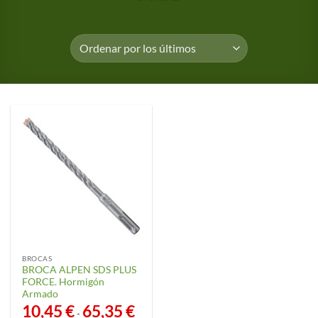
BROCAS
BROCA ALPEN SDS PLUS
FORCE. Hormigón
Armado
10,45
€
65,35
€
Rango
-
de