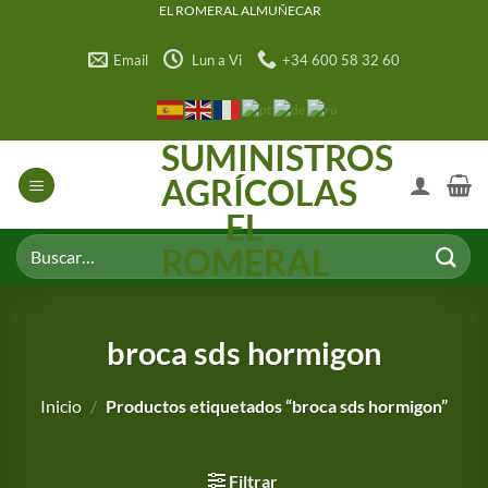
Saltar
EL ROMERAL ALMUÑECAR
al
Email
Lun a Vi
+34 600 58 32 60
contenido
SUMINISTROS
AGRÍCOLAS
EL
Buscar
ROMERAL
por:
broca sds hormigon
Inicio
/
Productos etiquetados “broca sds hormigon”
Filtrar