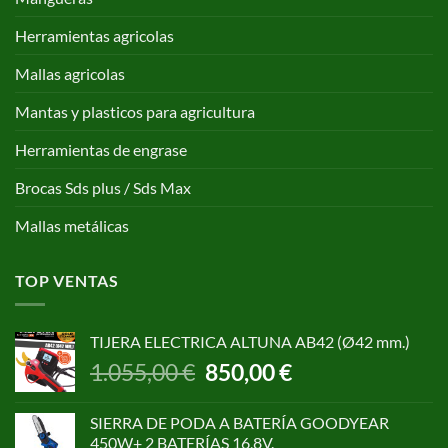
Herramientas agricolas
Mallas agricolas
Mantas y plasticos para agricultura
Herramientas de engrase
Brocas Sds plus / Sds Max
Mallas metálicas
TOP VENTAS
TIJERA ELECTRICA ALTUNA AB42 (Ø42 mm.)
El
El
1.055,00
€
850,00
€
precio
precio
original
actual
SIERRA DE PODA A BATERÍA GOODYEAR
era:
es:
450W+ 2 BATERÍAS 16,8V.