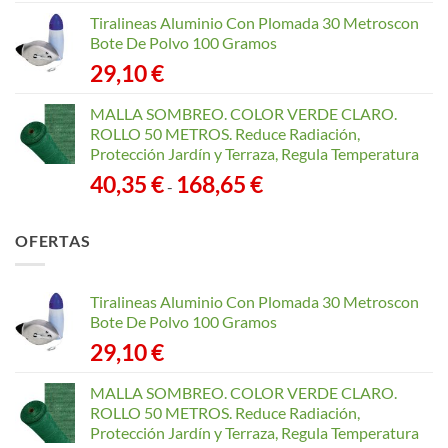
Tiralineas Aluminio Con Plomada 30 Metroscon
Bote De Polvo 100 Gramos
29,10
€
MALLA SOMBREO. COLOR VERDE CLARO.
ROLLO 50 METROS. Reduce Radiación,
Protección Jardín y Terraza, Regula Temperatura
Rango
40,35
€
168,65
€
-
de
precios:
OFERTAS
desde
40,35 €
hasta
Tiralineas Aluminio Con Plomada 30 Metroscon
168,65 €
Bote De Polvo 100 Gramos
29,10
€
MALLA SOMBREO. COLOR VERDE CLARO.
ROLLO 50 METROS. Reduce Radiación,
Protección Jardín y Terraza, Regula Temperatura