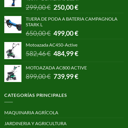
1.055,00 €.
850,00 €.
El
El
299,00
€
250,00
€
precio
precio
original
actual
TIJERA DE PODA A BATERIA CAMPAGNOLA
era:
es:
STARK L
299,00 €.
250,00 €.
El
El
650,00
€
499,00
€
precio
precio
original
actual
Motoazada AC450-Active
era:
es:
El
El
582,46
€
484,99
€
650,00 €.
499,00 €.
precio
precio
original
actual
MOTOAZADA AC800 ACTIVE
era:
es:
El
El
899,00
€
739,99
€
582,46 €.
484,99 €.
precio
precio
original
actual
era:
es:
CATEGORÍAS PRINCIPALES
899,00 €.
739,99 €.
MAQUINARIA AGRÍCOLA
JARDINERIA Y AGRICULTURA