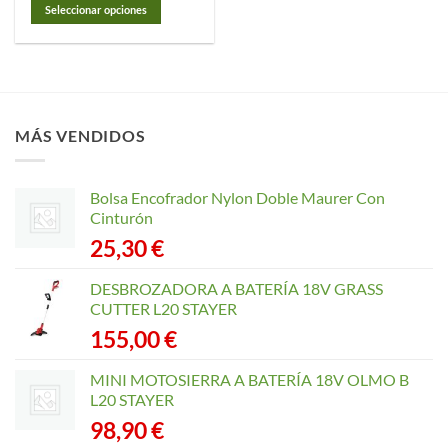
desde
Seleccionar opciones
7,75 €
hasta
Este
61,35 €
producto
tiene
múltiples
variantes.
MÁS VENDIDOS
Las
opciones
se
Bolsa Encofrador Nylon Doble Maurer Con
pueden
Cinturón
elegir
25,30
€
en
la
página
DESBROZADORA A BATERÍA 18V GRASS
de
CUTTER L20 STAYER
producto
155,00
€
MINI MOTOSIERRA A BATERÍA 18V OLMO B
L20 STAYER
98,90
€