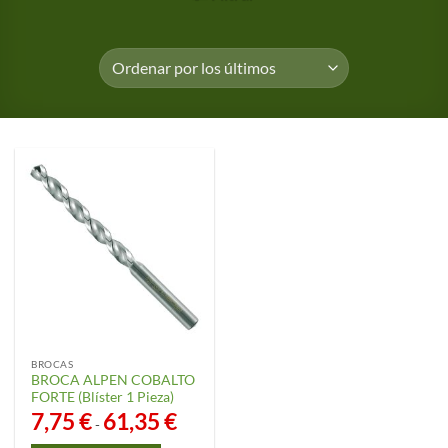
BROCAS
BROCA ALPEN COBALTO
FORTE (Blíster 1 Pieza)
7,75
€
61,35
€
Rango
-
de
precios: