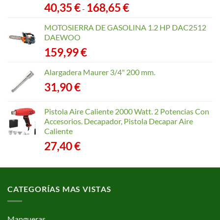
Rango
40,35
€
168,65
€
-
de
precios:
MOTOSIERRA DE GASOLINA 1.2 HP DAC2512
desde
DAEWOO
40,35 €
159,99
€
hasta
168,65 €
Alargadera Maurer 3/4" 200 mm.
31,90
€
Pistola Aire Caliente 2000 Watt. 2 Potencias Con
Accesorios. Decapador, Pistola Decapar Aire
Caliente
27,40
€
CATEGORÍAS MAS VISTAS
Mangueras