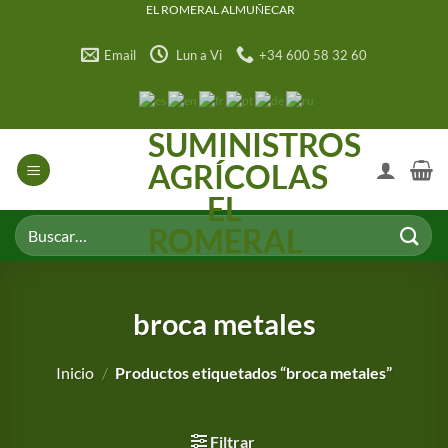
Saltar
EL ROMERAL ALMUÑECAR
al
Email
Lun a Vi
+34 600 58 32 60
contenido
SUMINISTROS
AGRÍCOLAS
EL
Buscar
ROMERAL
por:
broca metales
Inicio
/
Productos etiquetados “broca metales”
Filtrar