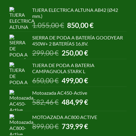
TIJERA ELECTRICA ALTUNA AB42 (Ø42
mm.)
El
El
1.055,00
€
850,00
€
precio
precio
original
actual
SIERRA DE PODA A BATERÍA GOODYEAR
era:
es:
450W+ 2 BATERÍAS 16,8V.
1.055,00 €.
850,00 €.
El
El
299,00
€
250,00
€
precio
precio
original
actual
TIJERA DE PODA A BATERIA
era:
es:
CAMPAGNOLA STARK L
299,00 €.
250,00 €.
El
El
650,00
€
499,00
€
precio
precio
original
actual
Motoazada AC450-Active
era:
es:
El
El
582,46
€
484,99
€
650,00 €.
499,00 €.
precio
precio
original
actual
MOTOAZADA AC800 ACTIVE
era:
es:
El
El
899,00
€
739,99
€
582,46 €.
484,99 €.
precio
precio