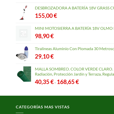
DESBROZADORA A BATERÍA 18V GRASS CU
155,00
€
MINI MOTOSIERRA A BATERÍA 18V OLMO B
98,90
€
Tiralineas Aluminio Con Plomada 30 Metros
29,10
€
MALLA SOMBREO. COLOR VERDE CLARO. R
Radiación, Protección Jardín y Terraza, Regu
Rango
40,35
€
168,65
€
-
de
precios:
desde
40,35 €
CATEGORÍAS MAS VISTAS
hasta
168,65 €