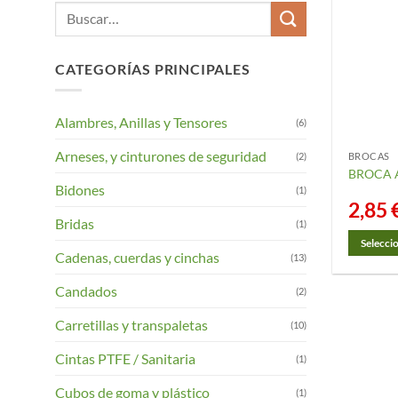
Buscar
por:
CATEGORÍAS PRINCIPALES
Alambres, Anillas y Tensores
(6)
Arneses, y cinturones de seguridad
(2)
BROCAS
BROCA 
Bidones
(1)
2,85
Bridas
(1)
Selecci
Cadenas, cuerdas y cinchas
(13)
Este
product
Candados
(2)
tiene
Carretillas y transpaletas
(10)
múltiple
variantes
Cintas PTFE / Sanitaria
(1)
Las
opciones
Cubos de goma y plástico
(1)