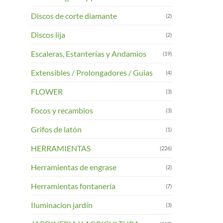
se
Discos de corte diamante
(2)
pueden
elegir
Discos lija
(2)
en
la
Escaleras, Estanterías y Andamios
(19)
página
Extensibles / Prolongadores / Guias
(4)
de
product
FLOWER
(3)
Focos y recambios
(3)
Grifos de latón
(1)
HERRAMIENTAS
(226)
Herramientas de engrase
(2)
Herramientas fontanería
(7)
Iluminacion jardín
(3)