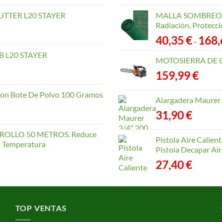
TTER L20 STAYER
MALLA SOMBREO. 
Radiación, Protecci
40,35
€
168
-
 L20 STAYER
MOTOSIERRA DE 
159,99
€
con Bote De Polvo 100 Gramos
Alargadera Maurer
31,90
€
OLLO 50 METROS. Reduce
Pistola Aire Calien
la Temperatura
Pistola Decapar Air
27,40
€
TOP VENTAS