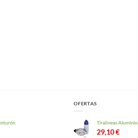
OFERTAS
inturón
Tiralineas Alumin
29,10
€