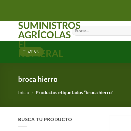
Saltar
al
contenido
SUMINISTROS
Buscar
AGRÍCOLAS
por:
EL
ROMERAL
MENÚ
broca hierro
Inicio
/
Productos etiquetados “broca hierro”
BUSCA TU PRODUCTO