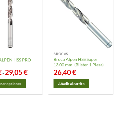
BROCAS
Broca Alpen HSS Super
ALPEN HSS PRO
13,00 mm. (Blister 1 Pieza)
€
29,05
€
Rango
26,40
€
-
de
precios:
desde
onar opciones
Añadir al carrito
2,85 €
hasta
29,05 €
o
s
.