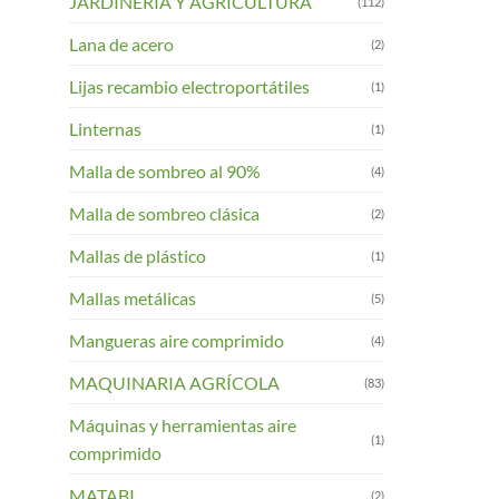
JARDINERIA Y AGRICULTURA
(112)
Lana de acero
(2)
Lijas recambio electroportátiles
(1)
Linternas
(1)
Malla de sombreo al 90%
(4)
Malla de sombreo clásica
(2)
Mallas de plástico
(1)
Mallas metálicas
(5)
Mangueras aire comprimido
(4)
MAQUINARIA AGRÍCOLA
(83)
Máquinas y herramientas aire
(1)
comprimido
MATABI
(2)