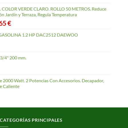
COLOR VERDE CLARO. ROLLO 50 METROS. Reduce
ón Jardín y Terraza, Regula Temperatura
Rango
,65
€
de
precios:
GASOLINA 1.2 HP DAC2512 DAEWOO
desde
40,35 €
hasta
 3/4" 200 mm.
168,65 €
te 2000 Watt. 2 Potencias Con Accesorios. Decapador,
e Caliente
CATEGORÍAS PRINCIPALES