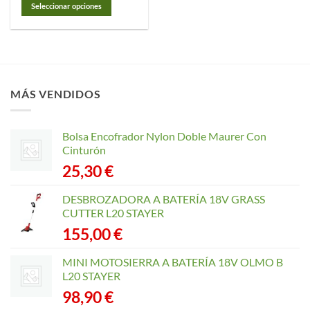
desde
Seleccionar opciones
7,75 €
hasta
Este
61,35 €
producto
tiene
múltiples
variantes.
MÁS VENDIDOS
Las
opciones
se
Bolsa Encofrador Nylon Doble Maurer Con
pueden
Cinturón
elegir
25,30
€
en
la
página
DESBROZADORA A BATERÍA 18V GRASS
de
CUTTER L20 STAYER
producto
155,00
€
MINI MOTOSIERRA A BATERÍA 18V OLMO B
L20 STAYER
98,90
€