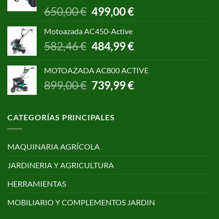
299,00 €.
250,00 €.
El
El
650,00
€
499,00
€
precio
precio
original
actual
Motoazada AC450-Active
era:
es:
El
El
582,46
€
484,99
€
650,00 €.
499,00 €.
precio
precio
original
actual
MOTOAZADA AC800 ACTIVE
era:
es:
El
El
899,00
€
739,99
€
582,46 €.
484,99 €.
precio
precio
original
actual
era:
es:
CATEGORÍAS PRINCIPALES
899,00 €.
739,99 €.
MAQUINARIA AGRÍCOLA
JARDINERIA Y AGRICULTURA
HERRAMIENTAS
MOBILIARIO Y COMPLEMENTOS JARDIN