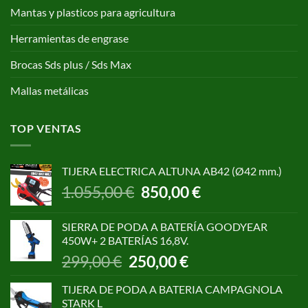
Mantas y plasticos para agricultura
Herramientas de engrase
Brocas Sds plus / Sds Max
Mallas metálicas
TOP VENTAS
TIJERA ELECTRICA ALTUNA AB42 (Ø42 mm.)
El
El
1.055,00
€
850,00
€
precio
precio
original
actual
SIERRA DE PODA A BATERÍA GOODYEAR
era:
es:
450W+ 2 BATERÍAS 16,8V.
1.055,00 €.
850,00 €.
El
El
299,00
€
250,00
€
precio
precio
original
actual
TIJERA DE PODA A BATERIA CAMPAGNOLA
era:
es:
STARK L