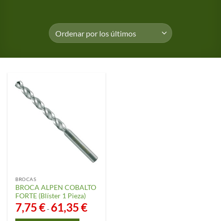
BROCAS
BROCA ALPEN COBALTO
FORTE (Blíster 1 Pieza)
7,75
€
61,35
€
Rango
-
de
precios: