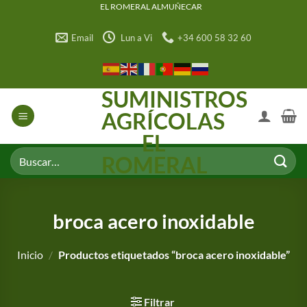
Saltar
EL ROMERAL ALMUÑECAR
al
Email
Lun a Vi
+34 600 58 32 60
contenido
SUMINISTROS
AGRÍCOLAS
EL
Buscar
ROMERAL
por:
broca acero inoxidable
Inicio
/
Productos etiquetados “broca acero inoxidable”
Filtrar