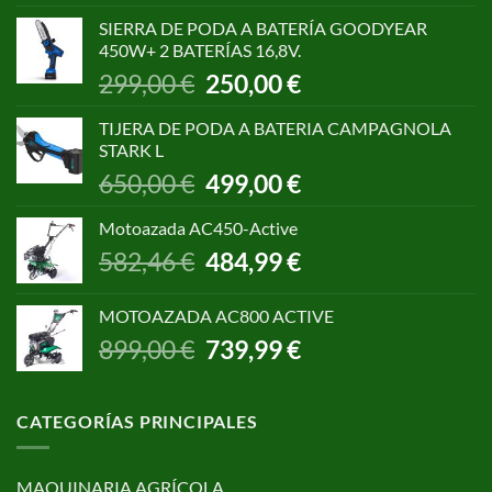
original
actual
SIERRA DE PODA A BATERÍA GOODYEAR
era:
es:
450W+ 2 BATERÍAS 16,8V.
1.055,00 €.
850,00 €.
El
El
299,00
€
250,00
€
precio
precio
original
actual
TIJERA DE PODA A BATERIA CAMPAGNOLA
era:
es:
STARK L
299,00 €.
250,00 €.
El
El
650,00
€
499,00
€
precio
precio
original
actual
Motoazada AC450-Active
era:
es:
El
El
582,46
€
484,99
€
650,00 €.
499,00 €.
precio
precio
original
actual
MOTOAZADA AC800 ACTIVE
era:
es:
El
El
899,00
€
739,99
€
582,46 €.
484,99 €.
precio
precio
original
actual
era:
es:
CATEGORÍAS PRINCIPALES
899,00 €.
739,99 €.
MAQUINARIA AGRÍCOLA