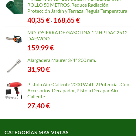
ROLLO 50 METROS. Reduce Radiación,
Protección Jardín y Terraza, Regula Temperatura
Rango
40,35
€
168,65
€
-
de
precios:
MOTOSIERRA DE GASOLINA 1.2 HP DAC2512
desde
DAEWOO
40,35 €
159,99
€
hasta
168,65 €
Alargadera Maurer 3/4" 200 mm.
31,90
€
Pistola Aire Caliente 2000 Watt. 2 Potencias Con
Accesorios. Decapador, Pistola Decapar Aire
Caliente
27,40
€
CATEGORÍAS MAS VISTAS