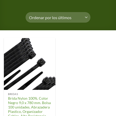
BRIDAS
Brida Nylon 100%. Color
Negro 9,0 x 780 mm. Bolsa
100 unidades. Abrazadera
Plastico, Organizador
Cables, Alta Resistencia