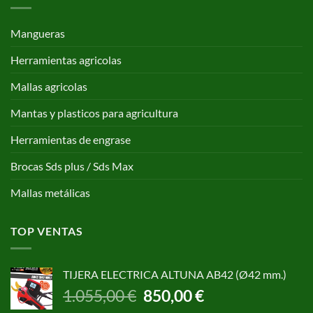
Mangueras
Herramientas agricolas
Mallas agricolas
Mantas y plasticos para agricultura
Herramientas de engrase
Brocas Sds plus / Sds Max
Mallas metálicas
TOP VENTAS
TIJERA ELECTRICA ALTUNA AB42 (Ø42 mm.)
El
El
1.055,00
€
850,00
€
precio
precio