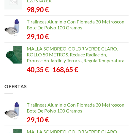
L20 STAYER
98,90
€
Tiralineas Aluminio Con Plomada 30 Metroscon
Bote De Polvo 100 Gramos
29,10
€
MALLA SOMBREO. COLOR VERDE CLARO.
ROLLO 50 METROS. Reduce Radiación,
Protección Jardín y Terraza, Regula Temperatura
Rango
40,35
€
168,65
€
-
de
precios:
OFERTAS
desde
40,35 €
hasta
Tiralineas Aluminio Con Plomada 30 Metroscon
168,65 €
Bote De Polvo 100 Gramos
29,10
€
MALLA SOMBREO. COLOR VERDE CLARO.