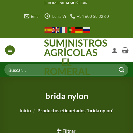
Saltar
EL ROMERAL ALMUÑECAR
al
Email
Lun a Vi
+34 600 58 32 60
contenido
SUMINISTROS
AGRÍCOLAS
EL
Buscar
ROMERAL
por:
brida nylon
Inicio
/
Productos etiquetados “brida nylon”
Filtrar