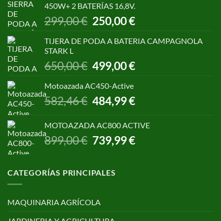
450W+ 2 BATERÍAS 16,8V.
1.055,00 €.
850,00 €.
El
El
299,00
€
250,00
€
precio
precio
original
actual
TIJERA DE PODA A BATERIA CAMPAGNOLA
era:
es:
STARK L
299,00 €.
250,00 €.
El
El
650,00
€
499,00
€
precio
precio
original
actual
Motoazada AC450-Active
era:
es:
El
El
582,46
€
484,99
€
650,00 €.
499,00 €.
precio
precio
original
actual
MOTOAZADA AC800 ACTIVE
era:
es:
El
El
899,00
€
739,99
€
582,46 €.
484,99 €.
precio
precio
original
actual
era:
es:
CATEGORÍAS PRINCIPALES
899,00 €.
739,99 €.
MAQUINARIA AGRÍCOLA
JARDINERIA Y AGRICULTURA