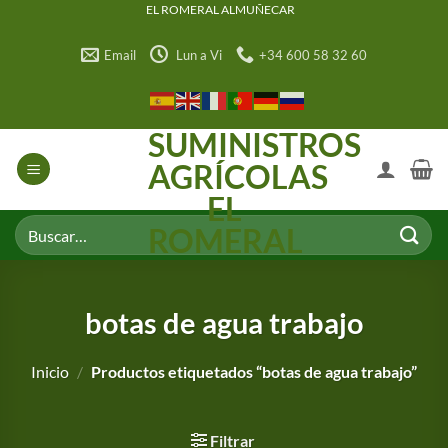
Saltar
EL ROMERAL ALMUÑECAR
al
Email
Lun a Vi
+34 600 58 32 60
contenido
SUMINISTROS
AGRÍCOLAS
EL
Buscar
ROMERAL
por:
botas de agua trabajo
Inicio
/
Productos etiquetados “botas de agua trabajo”
Filtrar