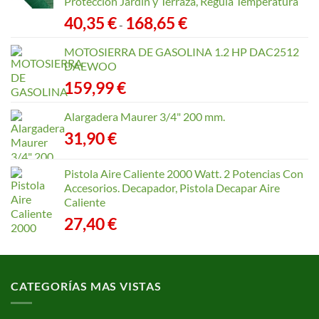
Protección Jardín y Terraza, Regula Temperatura
Rango
40,35
€
168,65
€
-
de
precios:
MOTOSIERRA DE GASOLINA 1.2 HP DAC2512
desde
DAEWOO
40,35 €
159,99
€
hasta
168,65 €
Alargadera Maurer 3/4" 200 mm.
31,90
€
Pistola Aire Caliente 2000 Watt. 2 Potencias Con
Accesorios. Decapador, Pistola Decapar Aire
Caliente
27,40
€
CATEGORÍAS MAS VISTAS