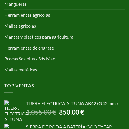
Mangueras
Herramientas agricolas
Mallas agricolas
Mantas y plasticos para agricultura
Herramientas de engrase
Brocas Sds plus / Sds Max
Mallas metálicas
TOP VENTAS
TIJERA ELECTRICA ALTUNA AB42 (Ø42 mm.)
El
El
1.055,00
€
850,00
€
precio
precio
original
actual
SIERRA DE PODA A BATERÍA GOODYEAR
era:
es: