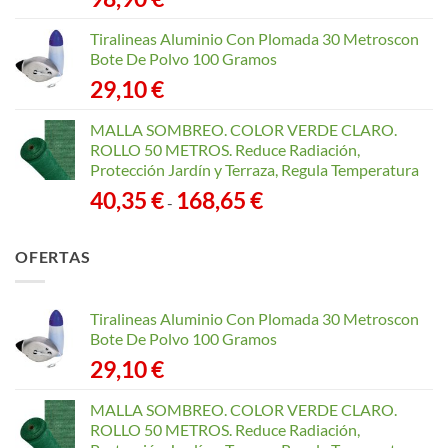
Tiralineas Aluminio Con Plomada 30 Metroscon
Bote De Polvo 100 Gramos
29,10
€
MALLA SOMBREO. COLOR VERDE CLARO.
ROLLO 50 METROS. Reduce Radiación,
Protección Jardín y Terraza, Regula Temperatura
Rango
40,35
€
168,65
€
-
de
precios:
OFERTAS
desde
40,35 €
hasta
Tiralineas Aluminio Con Plomada 30 Metroscon
168,65 €
Bote De Polvo 100 Gramos
29,10
€
MALLA SOMBREO. COLOR VERDE CLARO.
ROLLO 50 METROS. Reduce Radiación,