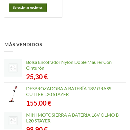
Seleccionar opciones
Este
producto
tiene
múltiples
variantes.
MÁS VENDIDOS
Las
opciones
se
Bolsa Encofrador Nylon Doble Maurer Con
pueden
Cinturón
elegir
25,30
€
en
la
página
DESBROZADORA A BATERÍA 18V GRASS
de
CUTTER L20 STAYER
producto
155,00
€
MINI MOTOSIERRA A BATERÍA 18V OLMO B
L20 STAYER
98,90
€