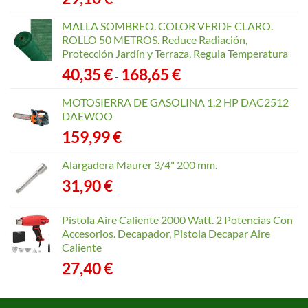
MALLA SOMBREO. COLOR VERDE CLARO.
ROLLO 50 METROS. Reduce Radiación,
Protección Jardín y Terraza, Regula Temperatura
Rango
40,35
€
168,65
€
-
de
precios:
MOTOSIERRA DE GASOLINA 1.2 HP DAC2512
desde
DAEWOO
40,35 €
159,99
€
hasta
168,65 €
Alargadera Maurer 3/4" 200 mm.
31,90
€
Pistola Aire Caliente 2000 Watt. 2 Potencias Con
Accesorios. Decapador, Pistola Decapar Aire
Caliente
27,40
€