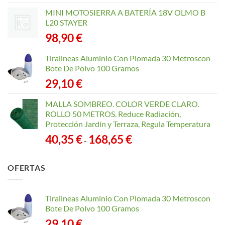
MINI MOTOSIERRA A BATERÍA 18V OLMO B
L20 STAYER
98,90
€
Tiralineas Aluminio Con Plomada 30 Metroscon
Bote De Polvo 100 Gramos
29,10
€
MALLA SOMBREO. COLOR VERDE CLARO.
ROLLO 50 METROS. Reduce Radiación,
Protección Jardín y Terraza, Regula Temperatura
Rango
40,35
€
168,65
€
-
de
precios:
OFERTAS
desde
40,35 €
hasta
Tiralineas Aluminio Con Plomada 30 Metroscon
168,65 €
Bote De Polvo 100 Gramos
29,10
€