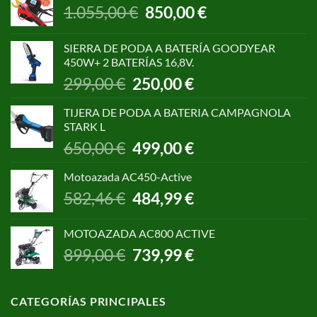
El
El
1.055,00
€
850,00
€
precio
precio
original
actual
SIERRA DE PODA A BATERÍA GOODYEAR
era:
es:
450W+ 2 BATERÍAS 16,8V.
1.055,00 €.
850,00 €.
El
El
299,00
€
250,00
€
precio
precio
original
actual
TIJERA DE PODA A BATERIA CAMPAGNOLA
era:
es:
STARK L
299,00 €.
250,00 €.
El
El
650,00
€
499,00
€
precio
precio
original
actual
Motoazada AC450-Active
era:
es:
El
El
582,46
€
484,99
€
650,00 €.
499,00 €.
precio
precio
original
actual
MOTOAZADA AC800 ACTIVE
era:
es:
El
El
899,00
€
739,99
€
582,46 €.
484,99 €.
precio
precio
original
actual
era:
es:
CATEGORÍAS PRINCIPALES
899,00 €.
739,99 €.