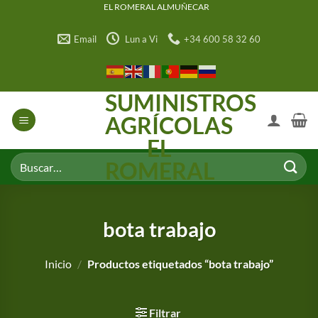
Saltar
EL ROMERAL ALMUÑECAR
al
Email
Lun a Vi
+34 600 58 32 60
contenido
SUMINISTROS
AGRÍCOLAS
EL
Buscar
ROMERAL
por:
bota trabajo
Inicio
/
Productos etiquetados “bota trabajo”
Filtrar