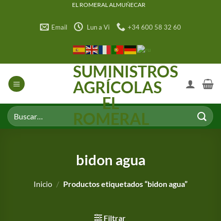
Saltar
EL ROMERAL ALMUÑECAR
al
Email
Lun a Vi
+34 600 58 32 60
contenido
SUMINISTROS
AGRÍCOLAS
EL
Buscar
ROMERAL
por:
bidon agua
Inicio
/
Productos etiquetados “bidon agua”
Filtrar