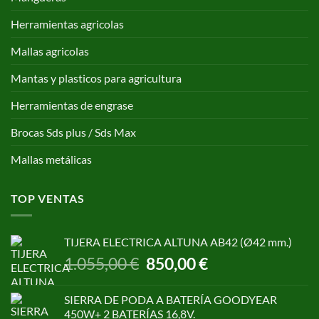
Herramientas agricolas
Mallas agricolas
Mantas y plasticos para agricultura
Herramientas de engrase
Brocas Sds plus / Sds Max
Mallas metálicas
TOP VENTAS
TIJERA ELECTRICA ALTUNA AB42 (Ø42 mm.)
El
El
1.055,00
€
850,00
€
precio
precio
original
actual
SIERRA DE PODA A BATERÍA GOODYEAR
era:
es:
450W+ 2 BATERÍAS 16,8V.