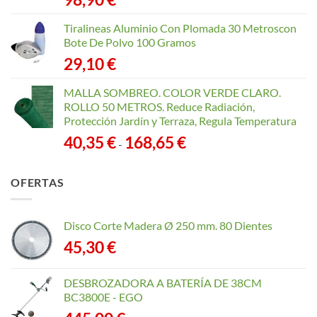
Tiralineas Aluminio Con Plomada 30 Metroscon
Bote De Polvo 100 Gramos
29,10
€
MALLA SOMBREO. COLOR VERDE CLARO.
ROLLO 50 METROS. Reduce Radiación,
Protección Jardín y Terraza, Regula Temperatura
Rango
40,35
€
168,65
€
-
de
precios:
OFERTAS
desde
40,35 €
hasta
Disco Corte Madera Ø 250 mm. 80 Dientes
168,65 €
45,30
€
DESBROZADORA A BATERÍA DE 38CM
BC3800E - EGO