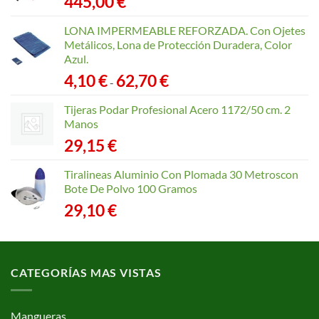
445,00
€
LONA IMPERMEABLE REFORZADA. Con Ojetes
Metálicos, Lona de Protección Duradera, Color
Azul.
Rango
4,10
€
62,70
€
-
de
precios:
Tijeras Podar Profesional Acero 1172/50 cm. 2
desde
Manos
4,10 €
29,15
€
hasta
62,70 €
Tiralineas Aluminio Con Plomada 30 Metroscon
Bote De Polvo 100 Gramos
29,10
€
CATEGORÍAS MAS VISTAS
Mangueras