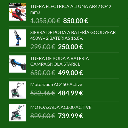
TIJERA ELECTRICA ALTUNA AB42 (Ø42
mm.)
El
El
1.055,00
€
850,00
€
precio
precio
original
actual
SIERRA DE PODA A BATERÍA GOODYEAR
era:
es:
450W+ 2 BATERÍAS 16,8V.
1.055,00 €.
850,00 €.
El
El
299,00
€
250,00
€
precio
precio
original
actual
TIJERA DE PODA A BATERIA
era:
es:
CAMPAGNOLA STARK L
299,00 €.
250,00 €.
El
El
650,00
€
499,00
€
precio
precio
original
actual
Motoazada AC450-Active
era:
es:
El
El
582,46
€
484,99
€
650,00 €.
499,00 €.
precio
precio
original
actual
MOTOAZADA AC800 ACTIVE
era:
es:
El
El
899,00
€
739,99
€
582,46 €.
484,99 €.
precio
precio
original
actual