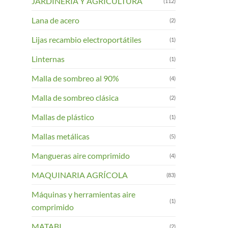
JARDINERIA Y AGRICULTURA
(112)
Lana de acero
(2)
Lijas recambio electroportátiles
(1)
Linternas
(1)
Malla de sombreo al 90%
(4)
Malla de sombreo clásica
(2)
Mallas de plástico
(1)
Mallas metálicas
(5)
Mangueras aire comprimido
(4)
MAQUINARIA AGRÍCOLA
(83)
Máquinas y herramientas aire
(1)
comprimido
MATABI
(2)