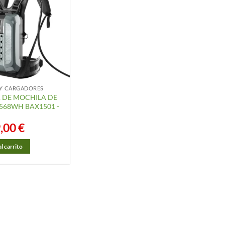
 Y CARGADORES
A DE MOCHILA DE
.568WH BAX1501 -
9,00
€
l carrito