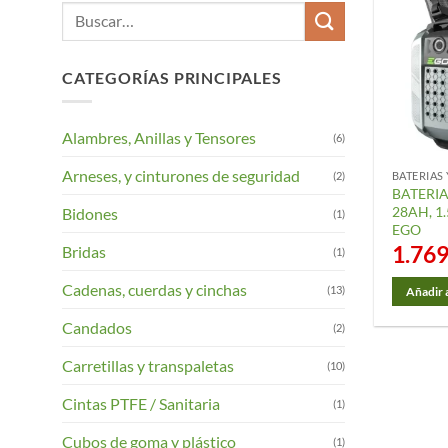
Buscar
por:
CATEGORÍAS PRINCIPALES
Alambres, Anillas y Tensores
(6)
Arneses, y cinturones de seguridad
(2)
BATERIAS
BATERI
28AH, 1
Bidones
(1)
EGO
1.76
Bridas
(1)
Cadenas, cuerdas y cinchas
(13)
Añadir a
Candados
(2)
Carretillas y transpaletas
(10)
Cintas PTFE / Sanitaria
(1)
Cubos de goma y plástico
(1)