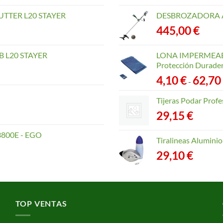
TTER L20 STAYER
DESBROZADORA A
445,00
€
 L20 STAYER
LONA IMPERMEABLE
Protección Durader
4,10
€
62,70
-
Tijeras Podar Prof
29,15
€
800E - EGO
Tiralineas Alumin
29,10
€
TOP VENTAS