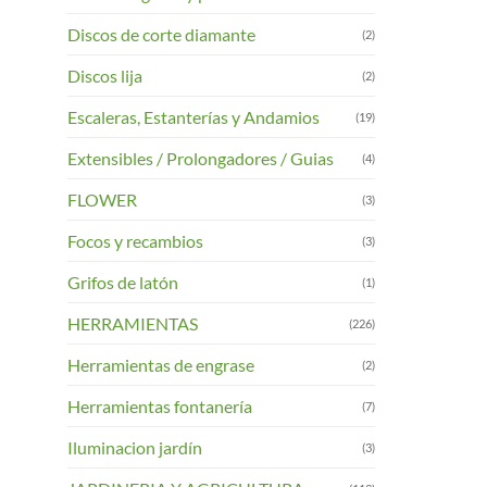
Discos de corte diamante
(2)
Discos lija
(2)
Escaleras, Estanterías y Andamios
(19)
Extensibles / Prolongadores / Guias
(4)
FLOWER
(3)
Focos y recambios
(3)
Grifos de latón
(1)
HERRAMIENTAS
(226)
Herramientas de engrase
(2)
Herramientas fontanería
(7)
Iluminacion jardín
(3)