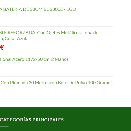
 BATERÍA DE 38CM BC3800E - EGO
 REFORZADA. Con Ojetes Metálicos, Lona de
a, Color Azul.
Rango
€
de
precios:
esional Acero 1172/50 cm. 2 Manos
desde
4,10 €
hasta
io Con Plomada 30 Metroscon Bote De Polvo 100 Gramos
62,70 €
CATEGORÍAS PRINCIPALES