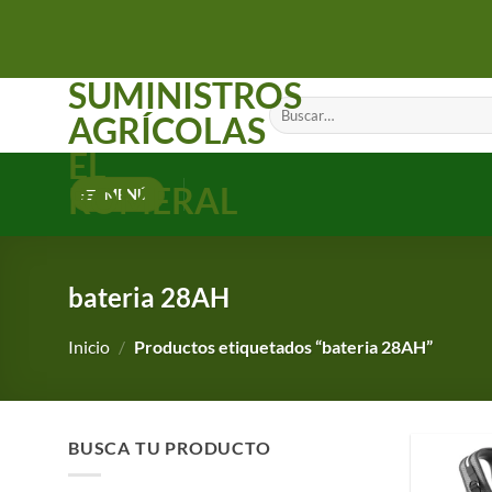
Saltar
al
contenido
SUMINISTROS
Buscar
AGRÍCOLAS
por:
EL
ROMERAL
MENÚ
bateria 28AH
Inicio
/
Productos etiquetados “bateria 28AH”
BUSCA TU PRODUCTO