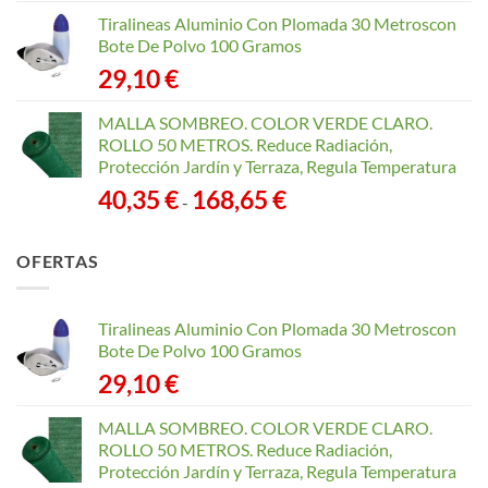
Tiralineas Aluminio Con Plomada 30 Metroscon
Bote De Polvo 100 Gramos
29,10
€
MALLA SOMBREO. COLOR VERDE CLARO.
ROLLO 50 METROS. Reduce Radiación,
Protección Jardín y Terraza, Regula Temperatura
Rango
40,35
€
168,65
€
-
de
precios:
OFERTAS
desde
40,35 €
hasta
Tiralineas Aluminio Con Plomada 30 Metroscon
168,65 €
Bote De Polvo 100 Gramos
29,10
€
MALLA SOMBREO. COLOR VERDE CLARO.
ROLLO 50 METROS. Reduce Radiación,
Protección Jardín y Terraza, Regula Temperatura