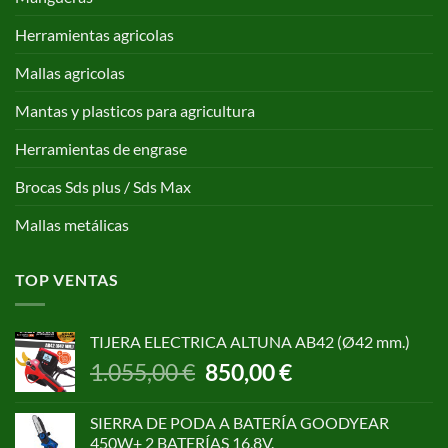
Herramientas agricolas
Mallas agricolas
Mantas y plasticos para agricultura
Herramientas de engrase
Brocas Sds plus / Sds Max
Mallas metálicas
TOP VENTAS
TIJERA ELECTRICA ALTUNA AB42 (Ø42 mm.)
El
El
1.055,00
€
850,00
€
precio
precio
original
actual
SIERRA DE PODA A BATERÍA GOODYEAR
era:
es:
450W+ 2 BATERÍAS 16,8V.