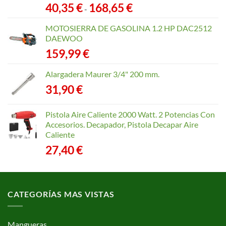
Rango
40,35
€
168,65
€
-
de
precios:
MOTOSIERRA DE GASOLINA 1.2 HP DAC2512
desde
DAEWOO
40,35 €
159,99
€
hasta
168,65 €
Alargadera Maurer 3/4" 200 mm.
31,90
€
Pistola Aire Caliente 2000 Watt. 2 Potencias Con
Accesorios. Decapador, Pistola Decapar Aire
Caliente
27,40
€
CATEGORÍAS MAS VISTAS
Mangueras