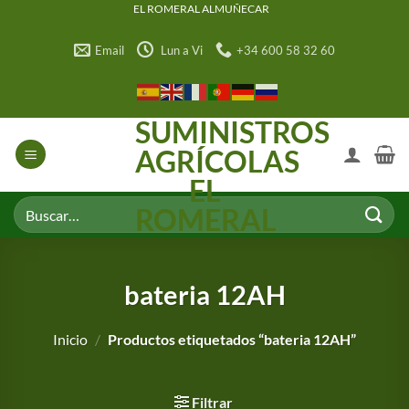
Saltar
EL ROMERAL ALMUÑECAR
al
Email
Lun a Vi
+34 600 58 32 60
contenido
SUMINISTROS
AGRÍCOLAS
EL
Buscar
ROMERAL
por:
bateria 12AH
Inicio
/
Productos etiquetados “bateria 12AH”
Filtrar