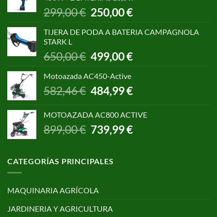
1.055,00 €.
850,00 €.
El
El
299,00
€
250,00
€
precio
precio
original
actual
TIJERA DE PODA A BATERIA CAMPAGNOLA
era:
es:
STARK L
299,00 €.
250,00 €.
El
El
650,00
€
499,00
€
precio
precio
original
actual
Motoazada AC450-Active
era:
es:
El
El
582,46
€
484,99
€
650,00 €.
499,00 €.
precio
precio
original
actual
MOTOAZADA AC800 ACTIVE
era:
es:
El
El
899,00
€
739,99
€
582,46 €.
484,99 €.
precio
precio
original
actual
era:
es:
CATEGORÍAS PRINCIPALES
899,00 €.
739,99 €.
MAQUINARIA AGRÍCOLA
JARDINERIA Y AGRICULTURA