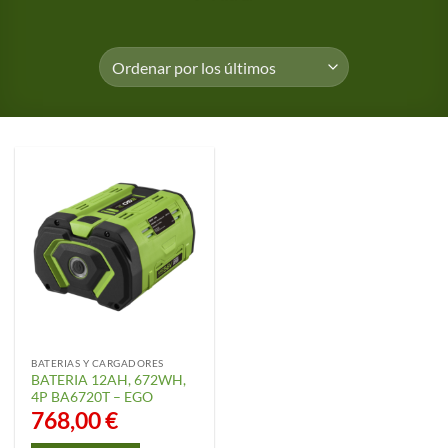
BATERIAS Y CARGADORES
BATERIA 12AH, 672WH,
4P BA6720T – EGO
768,00
€