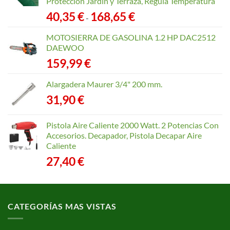
Protección Jardín y Terraza, Regula Temperatura
Rango
40,35
€
168,65
€
-
de
precios:
MOTOSIERRA DE GASOLINA 1.2 HP DAC2512
desde
DAEWOO
40,35 €
159,99
€
hasta
168,65 €
Alargadera Maurer 3/4" 200 mm.
31,90
€
Pistola Aire Caliente 2000 Watt. 2 Potencias Con
Accesorios. Decapador, Pistola Decapar Aire
Caliente
27,40
€
CATEGORÍAS MAS VISTAS