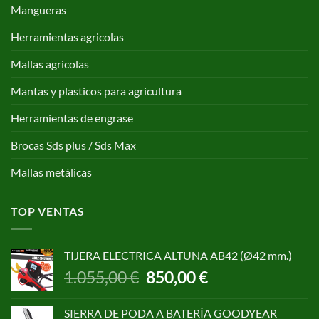
Mangueras
Herramientas agricolas
Mallas agricolas
Mantas y plasticos para agricultura
Herramientas de engrase
Brocas Sds plus / Sds Max
Mallas metálicas
TOP VENTAS
TIJERA ELECTRICA ALTUNA AB42 (Ø42 mm.)
El
El
1.055,00
€
850,00
€
precio
precio
original
actual
SIERRA DE PODA A BATERÍA GOODYEAR
era:
es: