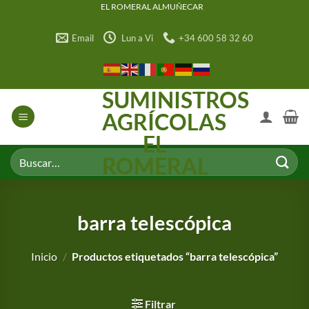
Saltar
EL ROMERAL ALMUÑECAR
al
Email
Lun a Vi
+34 600 58 32 60
contenido
SUMINISTROS
AGRÍCOLAS
EL
Buscar
ROMERAL
por:
barra telescópica
Inicio
/
Productos etiquetados “barra telescópica”
Filtrar