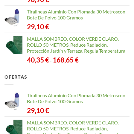
Tiralineas Aluminio Con Plomada 30 Metroscon
Bote De Polvo 100 Gramos
29,10
€
MALLA SOMBREO. COLOR VERDE CLARO.
ROLLO 50 METROS. Reduce Radiación,
Protección Jardín y Terraza, Regula Temperatura
Rango
40,35
€
168,65
€
-
de
precios:
OFERTAS
desde
40,35 €
hasta
Tiralineas Aluminio Con Plomada 30 Metroscon
168,65 €
Bote De Polvo 100 Gramos
29,10
€
MALLA SOMBREO. COLOR VERDE CLARO.
ROLLO 50 METROS. Reduce Radiación,