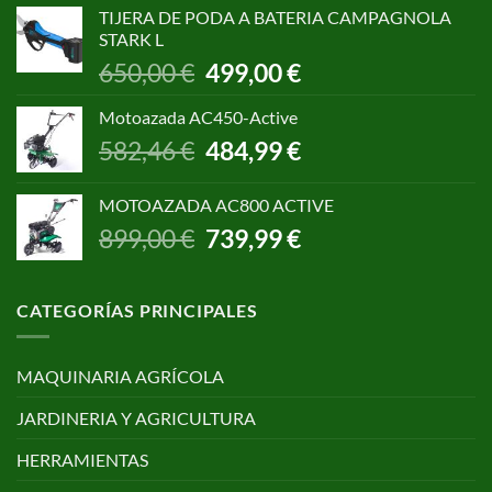
original
actual
TIJERA DE PODA A BATERIA CAMPAGNOLA
era:
es:
STARK L
299,00 €.
250,00 €.
El
El
650,00
€
499,00
€
precio
precio
original
actual
Motoazada AC450-Active
era:
es:
El
El
582,46
€
484,99
€
650,00 €.
499,00 €.
precio
precio
original
actual
MOTOAZADA AC800 ACTIVE
era:
es:
El
El
899,00
€
739,99
€
582,46 €.
484,99 €.
precio
precio
original
actual
era:
es:
CATEGORÍAS PRINCIPALES
899,00 €.
739,99 €.
MAQUINARIA AGRÍCOLA
JARDINERIA Y AGRICULTURA
HERRAMIENTAS