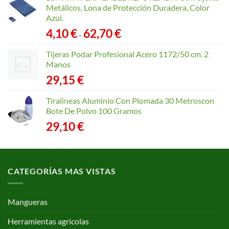
Metálicos, Lona de Protección Duradera, Color
Azul.
Rango
4,10
€
62,70
€
-
de
precios:
Tijeras Podar Profesional Acero 1172/50 cm. 2
desde
Manos
4,10 €
29,15
€
hasta
62,70 €
Tiralineas Aluminio Con Plomada 30 Metroscon
Bote De Polvo 100 Gramos
29,10
€
CATEGORÍAS MAS VISTAS
Mangueras
Herramientas agricolas