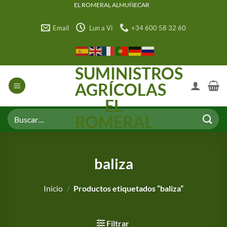
Saltar
EL ROMERAL ALMUÑECAR
al
Email
Lun a Vi
+34 600 58 32 60
contenido
SUMINISTROS
AGRÍCOLAS
EL
Buscar
ROMERAL
por:
baliza
Inicio
/
Productos etiquetados “baliza”
Filtrar