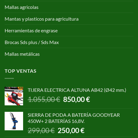
Mallas agricolas
Mantas y plasticos para agricultura
Herramientas de engrase
Brocas Sds plus / Sds Max
Mallas metálicas
TOP VENTAS
TIJERA ELECTRICA ALTUNA AB42 (Ø42 mm.)
El
El
1.055,00
€
850,00
€
precio
precio
original
actual
SIERRA DE PODA A BATERÍA GOODYEAR
era:
es:
450W+ 2 BATERÍAS 16,8V.
1.055,00 €.
850,00 €.
El
El
299,00
€
250,00
€
precio
precio